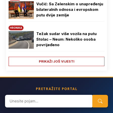
Vučić: Sa Zelenskim o unapređenju
bilateralnih odnosa i evropskom
putu dvije zemlje
HRONIKA
Težak sudar više vozila na putu
Stolac – Neum: Nekoliko osoba
povrijeđeno
PRIKAŽI JOŠ VIJESTI
PRETRAŽITE PORTAL
Search
for: