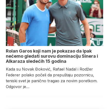
Rolan Garos koji nam je pokazao da ipak
nećemo gledati surovu dominaciju Sinera i
Alkaraza sledećih 15 godina
Kada su Novak Đoković, Rafael Nadal i Rodžer
Federer polako počeli da prepuštaju pozornicu,
teniski svet je panično tragao za novim poretkom.
Odgovor je…