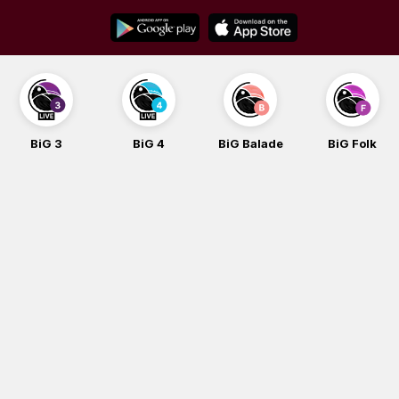
Skip
to
content
BiG 3
BiG 4
BiG Balade
BiG Folk