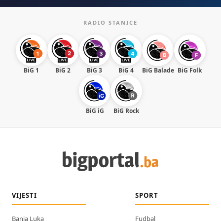
RADIO STANICE
BiG 1
BiG 2
BiG 3
BiG 4
BiG Balade
BiG Folk
BiG iG
BiG Rock
VIJESTI
SPORT
Banja Luka
Fudbal