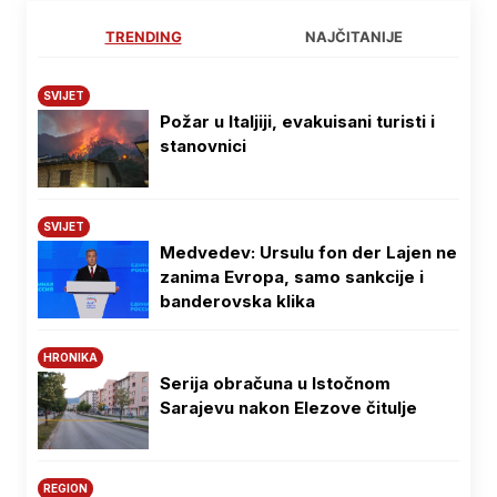
TRENDING
NAJČITANIJE
SVIJET
Požar u Italjiji, evakuisani turisti i
stanovnici
SVIJET
Medvedev: Ursulu fon der Lajen ne
zanima Evropa, samo sankcije i
banderovska klika
HRONIKA
Serija obračuna u Istočnom
Sarajevu nakon Elezove čitulje
REGION