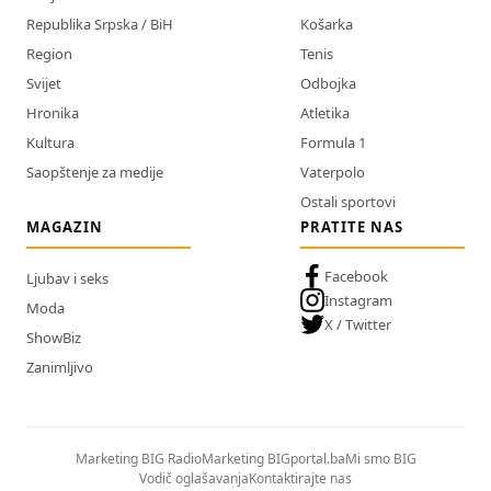
Republika Srpska / BiH
Košarka
Region
Tenis
Svijet
Odbojka
Hronika
Atletika
Kultura
Formula 1
Saopštenje za medije
Vaterpolo
Ostali sportovi
MAGAZIN
PRATITE NAS
Facebook
Ljubav i seks
Instagram
Moda
X / Twitter
ShowBiz
Zanimljivo
Marketing BIG Radio
Marketing BIGportal.ba
Mi smo BIG
Vodič oglašavanja
Kontaktirajte nas