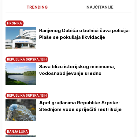
TRENDING
NAJČITANIJE
HRONIKA
Ranjenog Dabića u bolnici čuva policija:
Plaše se pokušaja likvidacije
REPUBLIKA SRPSKA / BIH
Sava blizu istorijskog minimuma,
vodosnabdijevanje uredno
REPUBLIKA SRPSKA / BIH
Apel građanima Republike Srpske:
Štednjom vode spriječiti restrikcije
BANJA LUKA