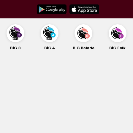
Skip
to
content
BiG 3
BiG 4
BiG Balade
BiG Folk