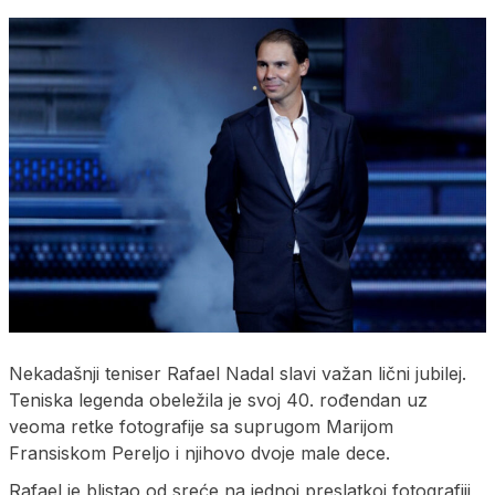
Nekadašnji teniser Rafael Nadal slavi važan lični jubilej.
Teniska legenda obeležila je svoj 40. rođendan uz
veoma retke fotografije sa suprugom Marijom
Fransiskom Pereljo i njihovo dvoje male dece.
Rafael je blistao od sreće na jednoj preslatkoj fotografiji