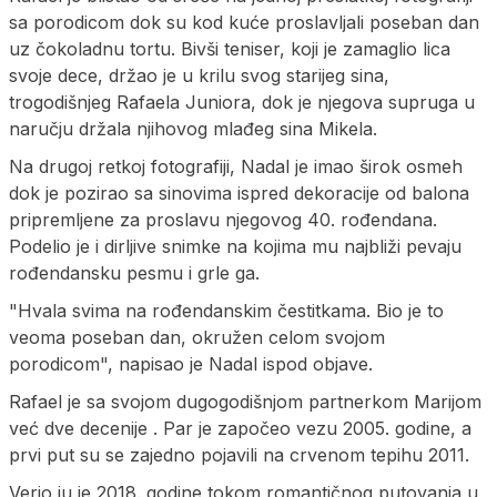
sa porodicom dok su kod kuće proslavljali poseban dan
uz čokoladnu tortu. Bivši teniser, koji je zamaglio lica
svoje dece, držao je u krilu svog starijeg sina,
trogodišnjeg Rafaela Juniora, dok je njegova supruga u
naručju držala njihovog mlađeg sina Mikela.
Na drugoj retkoj fotografiji, Nadal je imao širok osmeh
dok je pozirao sa sinovima ispred dekoracije od balona
pripremljene za proslavu njegovog 40. rođendana.
Podelio je i dirljive snimke na kojima mu najbliži pevaju
rođendansku pesmu i grle ga.
"Hvala svima na rođendanskim čestitkama. Bio je to
veoma poseban dan, okružen celom svojom
porodicom", napisao je Nadal ispod objave.
Rafael je sa svojom dugogodišnjom partnerkom Marijom
već dve decenije . Par je započeo vezu 2005. godine, a
prvi put su se zajedno pojavili na crvenom tepihu 2011.
Verio ju je 2018. godine tokom romantičnog putovanja u