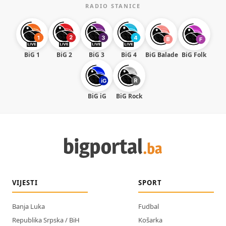
RADIO STANICE
BiG 1
BiG 2
BiG 3
BiG 4
BiG Balade
BiG Folk
BiG iG
BiG Rock
VIJESTI
SPORT
Banja Luka
Fudbal
Republika Srpska / BiH
Košarka