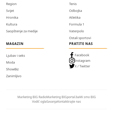
Region
Tenis
Svijet
Odbojka
Hronika
Atletika
Kultura
Formula 1
Saopštenje za medije
Vaterpolo
Ostali sportovi
MAGAZIN
PRATITE NAS
Facebook
Ljubav i seks
Instagram
Moda
X / Twitter
ShowBiz
Zanimljivo
Marketing BIG Radio
Marketing BIGportal.ba
Mi smo BIG
Vodič oglašavanja
Kontaktirajte nas