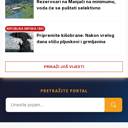
Rezervoari na Manjači na minimumu,
voda će se puštati selektivno
REPUBLIKA SRPSKA / BIH
Pripremite kišobrane: Nakon vrelog
dana stižu pljuskovi i grmljavina
PRIKAŽI JOŠ VIJESTI
PRETRAŽITE PORTAL
Search
for: