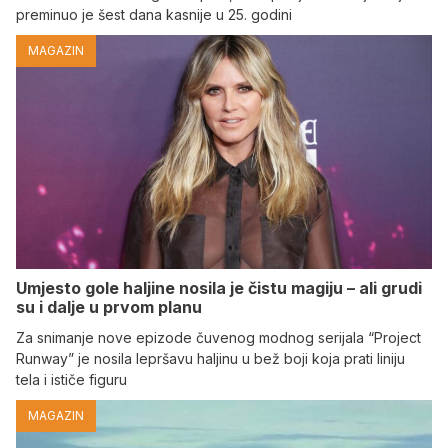
preminuo je šest dana kasnije u 25. godini
MAGAZIN
Umjesto gole haljine nosila je čistu magiju – ali grudi
su i dalje u prvom planu
Za snimanje nove epizode čuvenog modnog serijala “Project
Runway” je nosila lepršavu haljinu u bež boji koja prati liniju
tela i ističe figuru
MAGAZIN