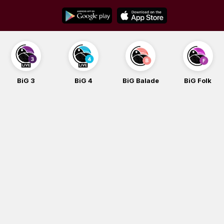
Skip
to
content
BiG 3
BiG 4
BiG Balade
BiG Folk