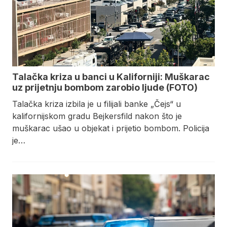
Talačka kriza u banci u Kaliforniji: Muškarac
uz prijetnju bombom zarobio ljude (FOTO)
Talačka kriza izbila je u filijali banke „Čejs“ u
kalifornijskom gradu Bejkersfild nakon što je
muškarac ušao u objekat i prijetio bombom. Policija
je…