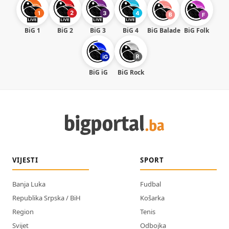
BiG 1
BiG 2
BiG 3
BiG 4
BiG Balade
BiG Folk
BiG iG
BiG Rock
VIJESTI
SPORT
Banja Luka
Fudbal
Republika Srpska / BiH
Košarka
Region
Tenis
Svijet
Odbojka