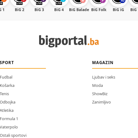
G 1
BiG 2
BiG 3
BiG 4
BiG Balade
BiG Folk
BiG iG
BiG
SPORT
MAGAZIN
Fudbal
Ljubav i seks
Košarka
Moda
Tenis
ShowBiz
Odbojka
Zanimljivo
Atletika
Formula 1
Vaterpolo
Ostali sportovi