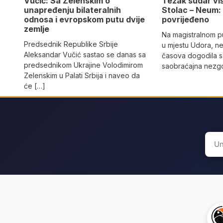
Vučić: Sa Zelenskim o
Težak sudar viš
unapređenju bilateralnih
Stolac – Neum:
odnosa i evropskom putu dvije
povrijeđeno
zemlje
Na magistralnom p
Predsednik Republike Srbije
u mjestu Udora, ne
Aleksandar Vučić sastao se danas sa
časova dogodila s
predsednikom Ukrajine Volodimirom
saobraćajna nezgo
Zelenskim u Palati Srbija i naveo da
će […]
Sear
for: