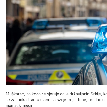
Muškarac, za koga se vjeruje da je državljanin Srbije, 
se zabarikadirao u stanu sa svoje troje djece, predao se 
njemački mediji.