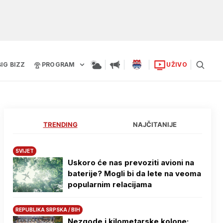
BIG BIZZ
PROGRAM
UŽIVO
TRENDING
NAJČITANIJE
SVIJET
Uskoro će nas prevoziti avioni na
baterije? Mogli bi da lete na veoma
popularnim relacijama
REPUBLIKA SRPSKA / BIH
Nezgode i kilometarske kolone: