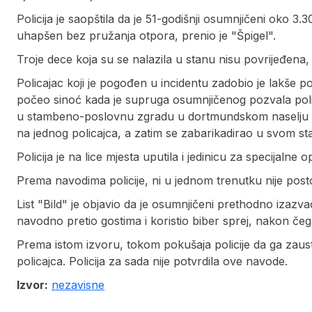
Policija je saopštila da je 51-godišnji osumnjičeni oko 
uhapšen bez pružanja otpora, prenio je "Špigel".
Troje dece koja su se nalazila u stanu nisu povrijeđena,
Policajac koji je pogođen u incidentu zadobio je lakše pov
počeo sinoć kada je supruga osumnjičenog pozvala polici
u stambeno-poslovnu zgradu u dortmundskom naselju H
na jednog policajca, a zatim se zabarikadirao u svom s
Policija je na lice mjesta uputila i jedinicu za specijalne
Prema navodima policije, ni u jednom trenutku nije post
List "Bild" je objavio da je osumnjičeni prethodno izaz
navodno pretio gostima i koristio biber sprej, nakon če
Prema istom izvoru, tokom pokušaja policije da ga zausta
policajca. Policija za sada nije potvrdila ove navode.
Izvor:
nezavisne