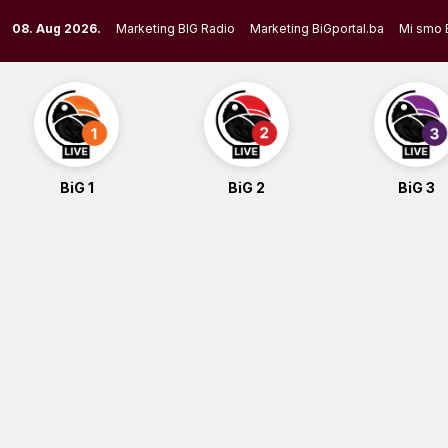
Skip
08. Aug 2026.
Marketing BIG Radio
Marketing BiGportal.ba
Mi smo 
to
content
BiG 1
BiG 2
BiG 3