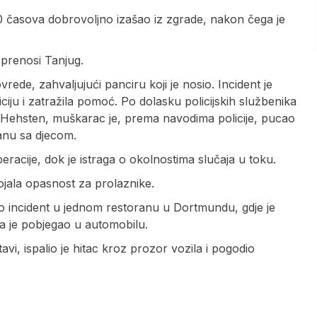
3.30 časova dobrovoljno izašao iz zgrade, nakon čega je
 prenosi Tanjug.
rede, zahvaljujući panciru koji je nosio. Incident je
ju i zatražila pomoć. Po dolasku policijskih službenika
ehsten, muškarac je, prema navodima policije, pucao
tanu sa djecom.
 operacije, dok je istraga o okolnostima slučaja u toku.
ojala opasnost za prolaznike.
vao incident u jednom restoranu u Dortmundu, gdje je
ga je pobjegao u automobilu.
vi, ispalio je hitac kroz prozor vozila i pogodio