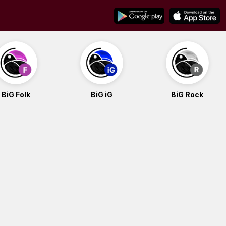
BiG Folk
BiG iG
BiG Rock