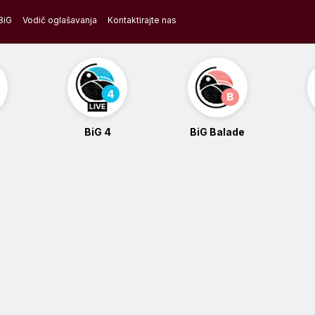
BiG
Vodič oglašavanja
Kontaktirajte nas
BiG 4
BiG Balade