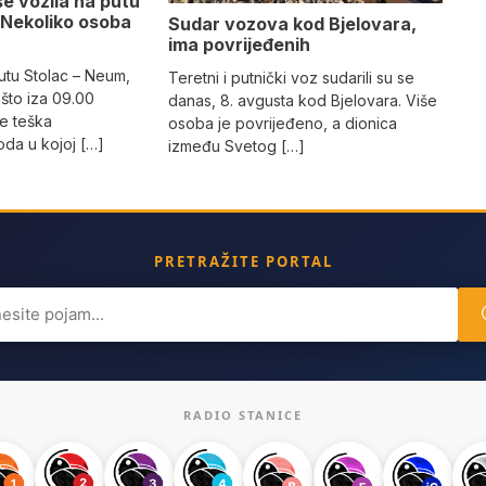
e vozila na putu
 Nekoliko osoba
Sudar vozova kod Bjelovara,
ima povrijeđenih
utu Stolac – Neum,
Teretni i putnički voz sudarili su se
što iza 09.00
danas, 8. avgusta kod Bjelovara. Više
e teška
osoba je povrijeđeno, a dionica
da u kojoj […]
između Svetog […]
PRETRAŽITE PORTAL
ch
RADIO STANICE