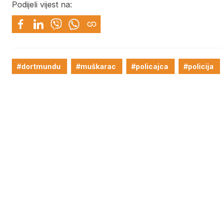
Podijeli vijest na:
#dortmundu
#muškarac
#policajca
#policija