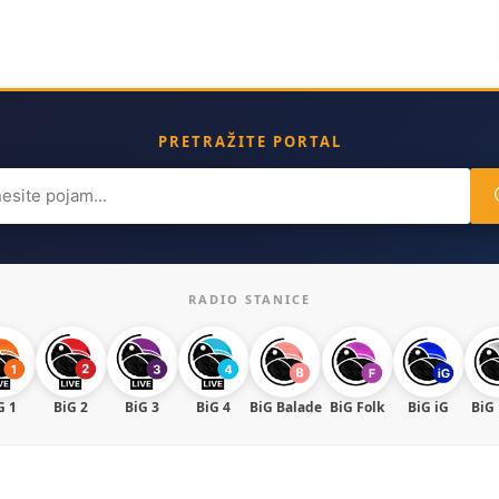
PRETRAŽITE PORTAL
ch
RADIO STANICE
G 1
BiG 2
BiG 3
BiG 4
BiG Balade
BiG Folk
BiG iG
BiG