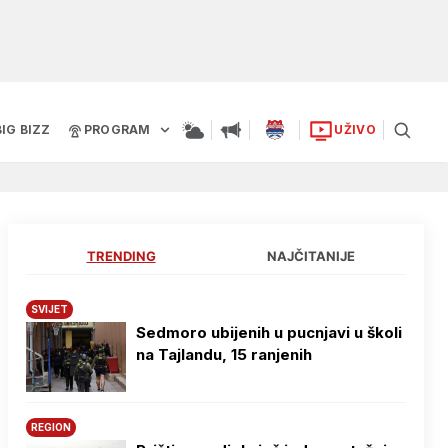
BIG BIZZ
PROGRAM
UŽIVO
TRENDING
NAJČITANIJE
SVIJET
Sedmoro ubijenih u pucnjavi u školi
na Tajlandu, 15 ranjenih
REGION