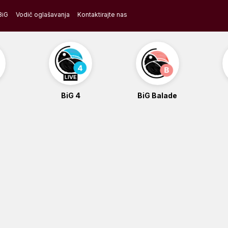
BiG
Vodič oglašavanja
Kontaktirajte nas
BiG 4
BiG Balade