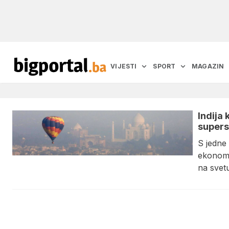
VIJESTI
SPORT
MAGAZIN
Indija
supers
S jedne 
ekonomij
na svet