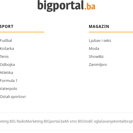
SPORT
MAGAZIN
Fudbal
Ljubav i seks
Košarka
Moda
Tenis
ShowBiz
Odbojka
Zanimljivo
Atletika
Formula 1
Vaterpolo
Ostali sportovi
eting BIG Radio
Marketing BIGportal.ba
Mi smo BIG
Vodič oglašavanja
Kontaktiraj