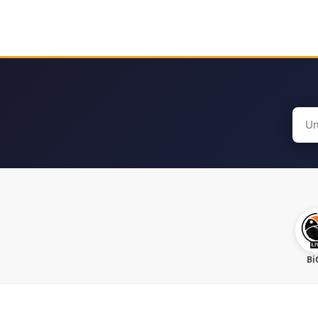
Sear
for:
Bi