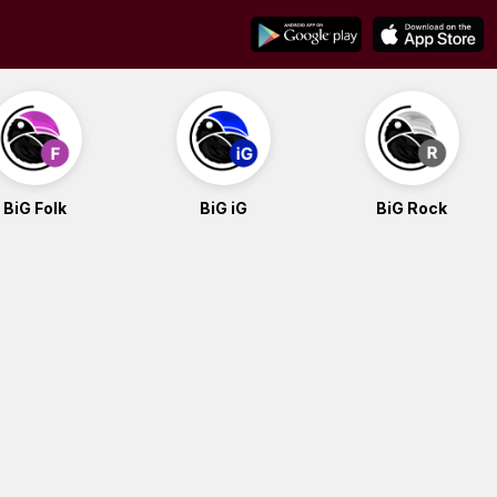
BiG Folk
BiG iG
BiG Rock