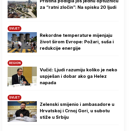
Priština podigla još jednu optužnicu
za “ratni zločin”: Na spisku 20 ljudi
SVIJET
Rekordne temperature mijenjaju
život širom Evrope: Požari, suša i
redukcije energije
REGION
Vučić: Ljudi razumiju koliko je neko
uspješan i dobar ako ga Helez
napada
SVIJET
Zelenski smijenio i ambasadore u
Hrvatskoj i Crnoj Gori, u subotu
stiže u Srbiju