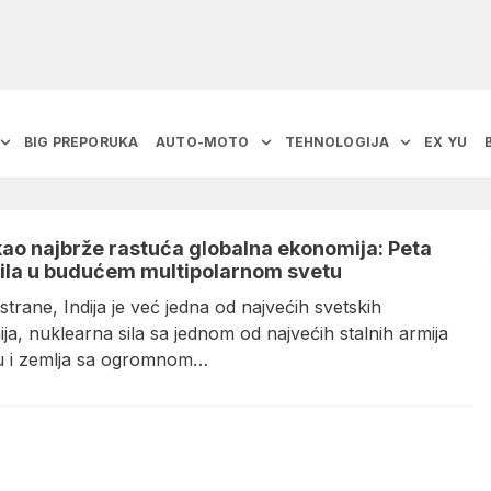
BIG PREPORUKA
AUTO-MOTO
TEHNOLOGIJA
EX YU
 kao najbrže rastuća globalna ekonomija: Peta
ila u budućem multipolarnom svetu
strane, Indija je već jedna od najvećih svetskih
a, nuklearna sila sa jednom od najvećih stalnih armija
u i zemlja sa ogromnom…