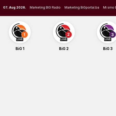
Skip
07. Aug 2026.
Marketing BIG Radio
Marketing BiGportal.ba
Mi smo 
to
content
BiG 1
BiG 2
BiG 3