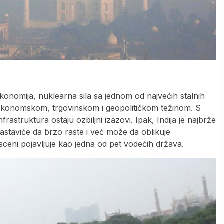
 ekonomija, nuklearna sila sa jednom od najvećih stalnih
ekonomskom, trgovinskom i geopolitičkom težinom. S
rastruktura ostaju ozbiljni izazovi. Ipak, Indija je najbrže
astaviće da brzo raste i već može da oblikuje
 sceni pojavljuje kao jedna od pet vodećih država.