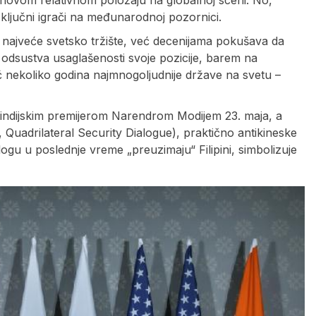
jihovom relativnom položaju na globalnoj sceni. No,
 ključni igrači na međunarodnoj pozornici.
U, najveće svetsko tržište, već decenijama pokušava da
 odsustva usaglašenosti svoje pozicije, barem na
ć nekoliko godina najmnogoljudnije države na svetu –
indijskim premijerom Narendrom Modijem 23. maja, a
uadrilateral Security Dialogue), praktično antikineske
ulogu u poslednje vreme „preuzimaju“ Filipini, simbolizuje