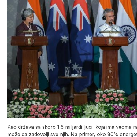
Kao država sa skoro 1,5 milijardi ljudi, koja ima veoma ra
može da zadovolji sve njih. Na primer, oko 80% energetsk