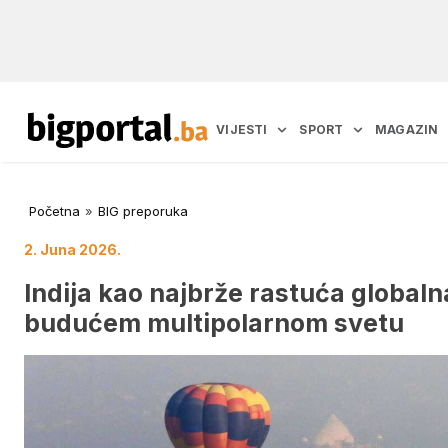
VIJESTI
SPORT
MAGAZIN
Početna
»
BIG preporuka
2. Juna 2026.
Indija kao najbrže rastuća globaln
budućem multipolarnom svetu