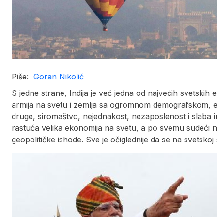
Piše:
Goran Nikolić
S jedne strane, Indija je već jedna od najvećih svetskih
armija na svetu i zemlja sa ogromnom demografskom, 
druge, siromaštvo, nejednakost, nezaposlenost i slaba inf
rastuća velika ekonomija na svetu, a po svemu sudeći n
geopolitičke ishode. Sve je očiglednije da se na svetskoj