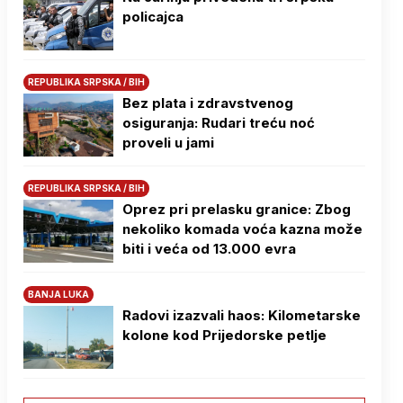
policajca
REPUBLIKA SRPSKA / BIH
Bez plata i zdravstvenog
osiguranja: Rudari treću noć
proveli u jami
REPUBLIKA SRPSKA / BIH
Oprez pri prelasku granice: Zbog
nekoliko komada voća kazna može
biti i veća od 13.000 evra
BANJA LUKA
Radovi izazvali haos: Kilometarske
kolone kod Prijedorske petlje