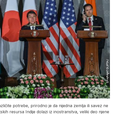
zličite potrebe, prirodno je da nijedna zemlja ili savez ne
ih resursa Indije dolazi iz inostranstva, veliki deo njene