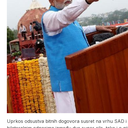
Uprkos odsustva bitnih dogovora susret na vrhu SAD i 