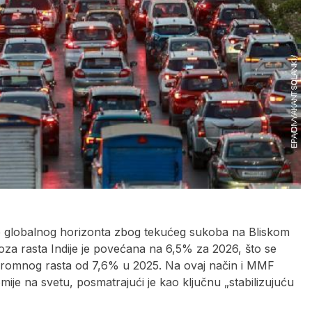
e globalnog horizonta zbog tekućeg sukoba na Bliskom
za rasta Indije je povećana na 6,5% za 2026, što se
gromnog rasta od 7,6% u 2025. Na ovaj način i MMF
mije na svetu, posmatrajući je kao ključnu „stabilizujuću