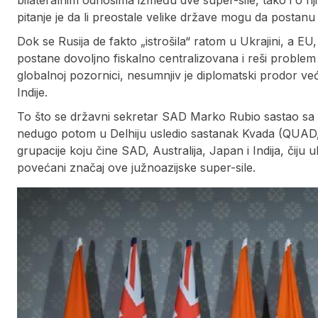
bilateralnim odnosima između dve super-sile, tako i o n
pitanje je da li preostale velike države mogu da postanu
Dok se Rusija de fakto „istrošila“ ratom u Ukrajini, a E
postane dovoljno fiskalno centralizovana i reši problem
globalnoj pozornici, nesumnjiv je diplomatski prodor ve
Indije.
To što se državni sekretar SAD Marko Rubio sastao sa 
nedugo potom u Delhiju usledio sastanak Kvada (QUAD, Q
grupacije koju čine SAD, Australija, Japan i Indija, čiju 
povećani značaj ove južnoazijske super-sile.