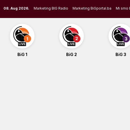
Skip
08. Aug 2026.
Marketing BIG Radio
Marketing BiGportal.ba
Mi smo 
to
content
BiG 1
BiG 2
BiG 3