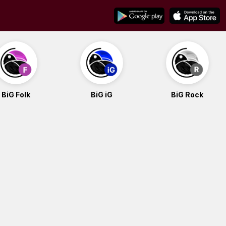
BiG Folk
BiG iG
BiG Rock