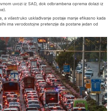
glavnom uvozi iz SAD, dok odbrambena oprema dolazi iz
ke).
e, a višestruko usklađivanje postaje manje efikasno kada
, Delhi ima verodostojne pretenzije da postane jedan od