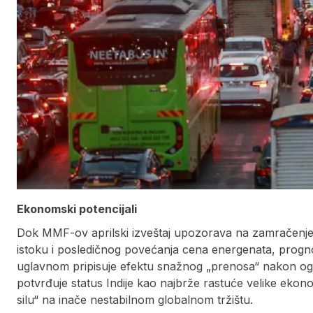
Ekonomski potencijali
Dok MMF-ov aprilski izveštaj upozorava na zamračenj
istoku i posledičnog povećanja cena energenata, progno
uglavnom pripisuje efektu snažnog „prenosa“ nakon o
potvrđuje status Indije kao najbrže rastuće velike ekono
silu“ na inače nestabilnom globalnom tržištu.