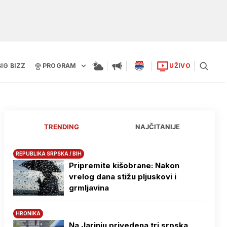
BIG BIZZ
PROGRAM
UŽIVO
TRENDING
NAJČITANIJE
REPUBLIKA SRPSKA / BIH
Pripremite kišobrane: Nakon
vrelog dana stižu pljuskovi i
grmljavina
HRONIKA
Na Јarinju privedena tri srpska