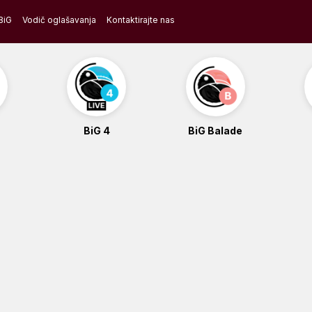
BiG
Vodič oglašavanja
Kontaktirajte nas
BiG 4
BiG Balade