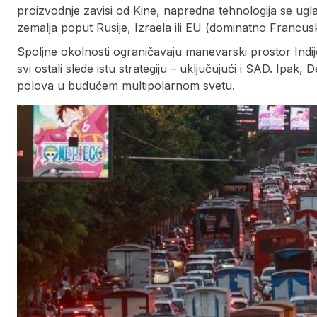
proizvodnje zavisi od Kine, napredna tehnologija se u
zemalja poput Rusije, Izraela ili EU (dominatno Francus
Spoljne okolnosti ograničavaju manevarski prostor Indij
svi ostali slede istu strategiju – uključujući i SAD. Ipak
polova u budućem multipolarnom svetu.