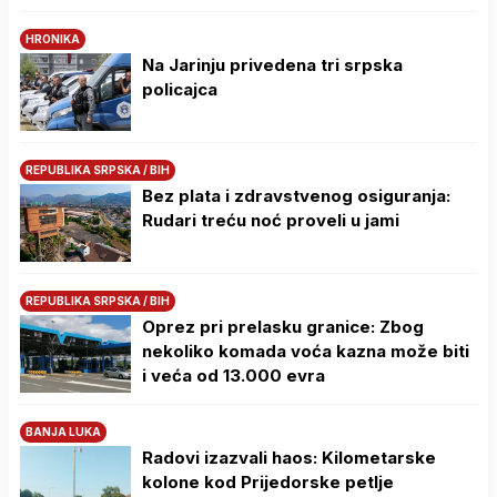
HRONIKA
Na Јarinju privedena tri srpska
policajca
REPUBLIKA SRPSKA / BIH
Bez plata i zdravstvenog osiguranja:
Rudari treću noć proveli u jami
REPUBLIKA SRPSKA / BIH
Oprez pri prelasku granice: Zbog
nekoliko komada voća kazna može biti
i veća od 13.000 evra
BANJA LUKA
Radovi izazvali haos: Kilometarske
kolone kod Prijedorske petlje