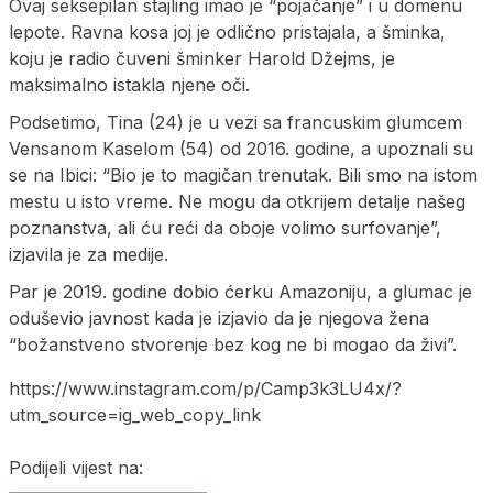
Ovaj seksepilan stajling imao je “pojačanje” i u domenu
lepote. Ravna kosa joj je odlično pristajala, a šminka,
koju je radio čuveni šminker Harold Džejms, je
maksimalno istakla njene oči.
Podsetimo, Tina (24) je u vezi sa francuskim glumcem
Vensanom Kaselom (54) od 2016. godine, a upoznali su
se na Ibici: “Bio je to magičan trenutak. Bili smo na istom
mestu u isto vreme. Ne mogu da otkrijem detalje našeg
poznanstva, ali ću reći da oboje volimo surfovanje”,
izjavila je za medije.
Par je 2019. godine dobio ćerku Amazoniju, a glumac je
oduševio javnost kada je izjavio da je njegova žena
“božanstveno stvorenje bez kog ne bi mogao da živi”.
https://www.instagram.com/p/Camp3k3LU4x/?
utm_source=ig_web_copy_link
Podijeli vijest na: