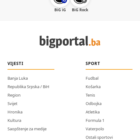
BiG iG
BiG Rock
VIJESTI
SPORT
Banja Luka
Fudbal
Republika Srpska / BiH
Košarka
Region
Tenis
Svijet
Odbojka
Hronika
Atletika
Kultura
Formula 1
Saopštenje za medije
Vaterpolo
Ostali sportovi