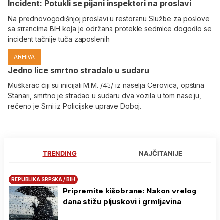
Incident: Potukli se pijani inspektori na proslavi
Na prednovogodišnjoj proslavi u restoranu Službe za poslove
sa strancima BiH koja je održana protekle sedmice dogodio se
incident tačnije tuča zaposlenih.
ARHIVA
Јedno lice smrtno stradalo u sudaru
Muškarac čiji su inicijali M.M. /43/ iz naselja Cerovica, opština
Stanari, smrtno je stradao u sudaru dva vozila u tom naselju,
rečeno je Srni iz Policijske uprave Doboj.
TRENDING
NAJČITANIJE
REPUBLIKA SRPSKA / BIH
Pripremite kišobrane: Nakon vrelog
dana stižu pljuskovi i grmljavina