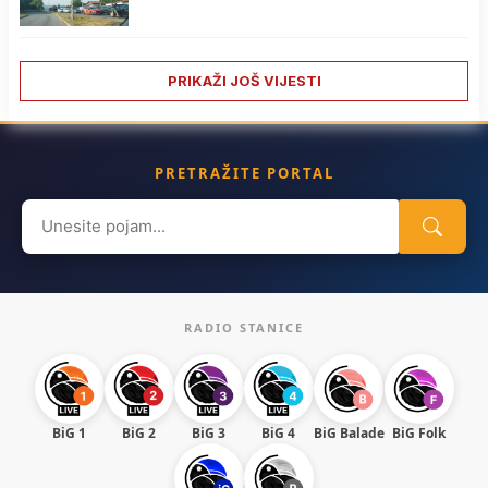
PRIKAŽI JOŠ VIJESTI
PRETRAŽITE PORTAL
Search
for:
RADIO STANICE
BiG 1
BiG 2
BiG 3
BiG 4
BiG Balade
BiG Folk