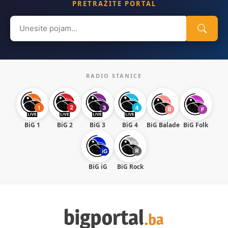
PRETRAŽITE PORTAL
Search
for:
RADIO STANICE
BiG 1
BiG 2
BiG 3
BiG 4
BiG Balade
BiG Folk
BiG iG
BiG Rock