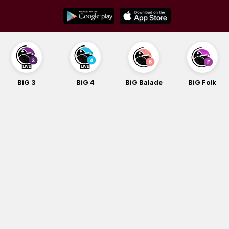
Skip
to
content
BiG 3
BiG 4
BiG Balade
BiG Folk