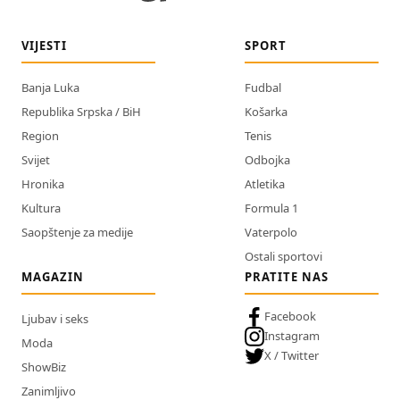
VIJESTI
SPORT
Banja Luka
Fudbal
Republika Srpska / BiH
Košarka
Region
Tenis
Svijet
Odbojka
Hronika
Atletika
Kultura
Formula 1
Saopštenje za medije
Vaterpolo
Ostali sportovi
MAGAZIN
PRATITE NAS
Facebook
Ljubav i seks
Instagram
Moda
X / Twitter
ShowBiz
Zanimljivo