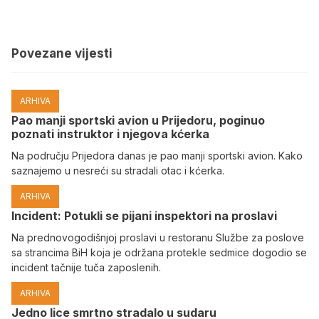
Povezane vijesti
ARHIVA
Pao manji sportski avion u Prijedoru, poginuo
poznati instruktor i njegova kćerka
Na području Prijedora danas je pao manji sportski avion. Kako
saznajemo u nesreći su stradali otac i kćerka.
ARHIVA
Incident: Potukli se pijani inspektori na proslavi
Na prednovogodišnjoj proslavi u restoranu Službe za poslove
sa strancima BiH koja je održana protekle sedmice dogodio se
incident tačnije tuča zaposlenih.
ARHIVA
Јedno lice smrtno stradalo u sudaru