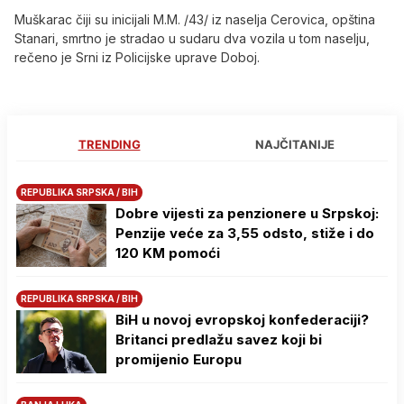
Muškarac čiji su inicijali M.M. /43/ iz naselja Cerovica, opština
Stanari, smrtno je stradao u sudaru dva vozila u tom naselju,
rečeno je Srni iz Policijske uprave Doboj.
TRENDING
NAJČITANIJE
REPUBLIKA SRPSKA / BIH
Dobre vijesti za penzionere u Srpskoj:
Penzije veće za 3,55 odsto, stiže i do
120 KM pomoći
REPUBLIKA SRPSKA / BIH
BiH u novoj evropskoj konfederaciji?
Britanci predlažu savez koji bi
promijenio Europu