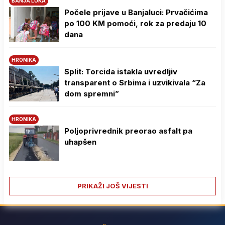
BANJA LUKA
Počele prijave u Banjaluci: Prvačićima
po 100 KM pomoći, rok za predaju 10
dana
HRONIKA
Split: Torcida istakla uvredljiv
transparent o Srbima i uzvikivala “Za
dom spremni”
HRONIKA
Poljoprivrednik preorao asfalt pa
uhapšen
PRIKAŽI JOŠ VIJESTI