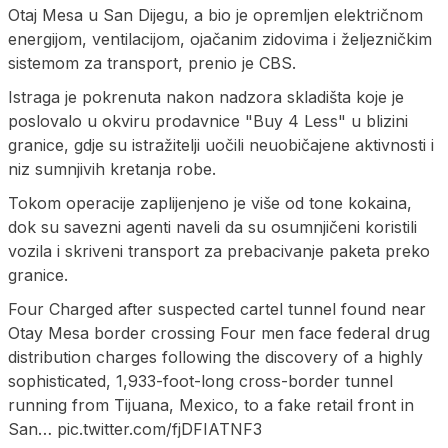
Otaj Mesa u San Dijegu, a bio je opremljen električnom
energijom, ventilacijom, ojačanim zidovima i željezničkim
sistemom za transport, prenio je CBS.
Istraga je pokrenuta nakon nadzora skladišta koje je
poslovalo u okviru prodavnice "Buy 4 Less" u blizini
granice, gdje su istražitelji uočili neuobičajene aktivnosti i
niz sumnjivih kretanja robe.
Tokom operacije zaplijenjeno je više od tone kokaina,
dok su savezni agenti naveli da su osumnjičeni koristili
vozila i skriveni transport za prebacivanje paketa preko
granice.
Four Charged after suspected cartel tunnel found near
Otay Mesa border crossing Four men face federal drug
distribution charges following the discovery of a highly
sophisticated, 1,933-foot-long cross-border tunnel
running from Tijuana, Mexico, to a fake retail front in
San… pic.twitter.com/fjDFIATNF3