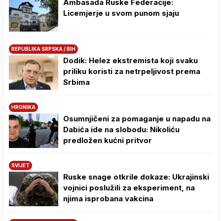
Ambasada Ruske Federacije:
Licemjerje u svom punom sjaju
REPUBLIKA SRPSKA / BIH
Dodik: Helez ekstremista koji svaku
priliku koristi za netrpeljivost prema
Srbima
HRONIKA
Osumnjičeni za pomaganje u napadu na
Dabića ide na slobodu: Nikoliću
predložen kućni pritvor
SVIJET
Ruske snage otkrile dokaze: Ukrajinski
vojnici poslužili za eksperiment, na
njima isprobana vakcina