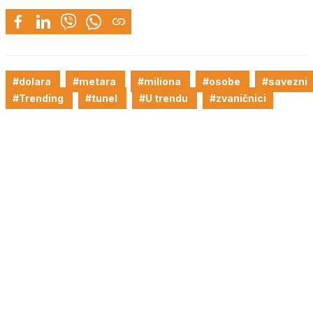
#dolara
#metara
#miliona
#osobe
#savezni
#Trending
#tunel
#U trendu
#zvaničnici