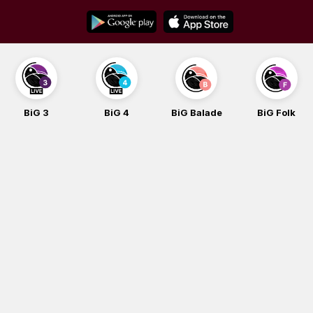
Skip
to
content
BiG 4
BiG Balade
BiG Folk
BiG iG