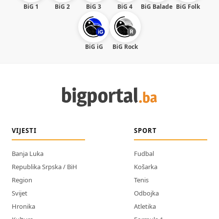
BiG 1
BiG 2
BiG 3
BiG 4
BiG Balade
BiG Folk
BiG iG
BiG Rock
VIJESTI
SPORT
Banja Luka
Fudbal
Republika Srpska / BiH
Košarka
Region
Tenis
Svijet
Odbojka
Hronika
Atletika