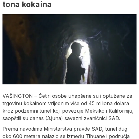
tona kokaina
VAŠINGTON – Četiri osobe uhapšene su i optužene za
trgovinu kokainom vrijednim više od 45 miliona dolara
kroz podzemni tunel koji povezuje Meksiko i Kaliforniju,
saopštili su danas (3.juna) savezni zvaničnici SAD.
Prema navodima Ministarstva pravde SAD, tunel dug
oko 600 metara nalazio se između Tihuane i područja