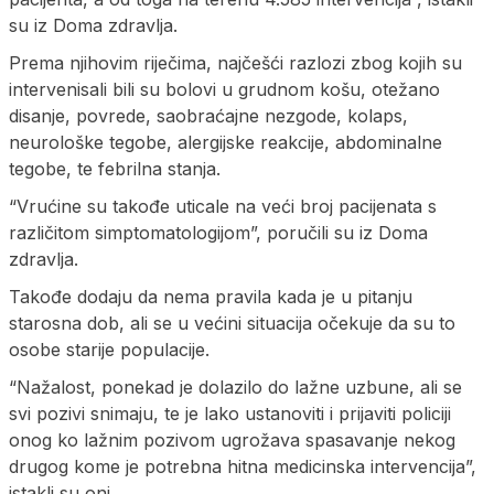
su iz Doma zdravlja.
Prema njihovim riječima, najčešći razlozi zbog kojih su
intervenisali bili su bolovi u grudnom košu, otežano
disanje, povrede, saobraćajne nezgode, kolaps,
neurološke tegobe, alergijske reakcije, abdominalne
tegobe, te febrilna stanja.
“Vrućine su takođe uticale na veći broj pacijenata s
različitom simptomatologijom”, poručili su iz Doma
zdravlja.
Takođe dodaju da nema pravila kada je u pitanju
starosna dob, ali se u većini situacija očekuje da su to
osobe starije populacije.
“Nažalost, ponekad je dolazilo do lažne uzbune, ali se
svi pozivi snimaju, te je lako ustanoviti i prijaviti policiji
onog ko lažnim pozivom ugrožava spasavanje nekog
drugog kome je potrebna hitna medicinska intervencija”,
istakli su oni.