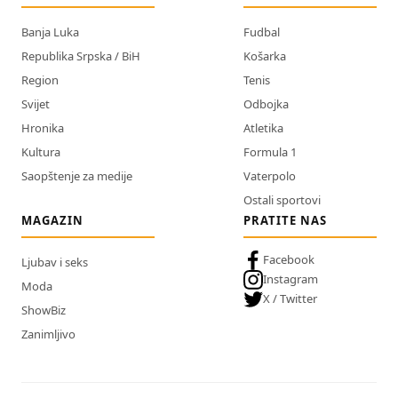
Banja Luka
Fudbal
Republika Srpska / BiH
Košarka
Region
Tenis
Svijet
Odbojka
Hronika
Atletika
Kultura
Formula 1
Saopštenje za medije
Vaterpolo
Ostali sportovi
MAGAZIN
PRATITE NAS
Facebook
Ljubav i seks
Instagram
Moda
X / Twitter
ShowBiz
Zanimljivo