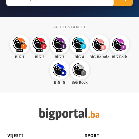
for:
RADIO STANICE
BiG 1
BiG 2
BiG 3
BiG 4
BiG Balade
BiG Folk
BiG iG
BiG Rock
VIJESTI
SPORT