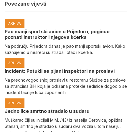
Povezane vijesti
ARHIVA
Pao manji sportski avion u Prijedoru, poginuo
poznati instruktor i njegova kćerka
Na području Prijedora danas je pao manji sportski avion. Kako
saznajemo u nesreći su stradali otac i kćerka.
ARHIVA
Incident: Potukli se pijani inspektori na proslavi
Na prednovogodišnjoj proslavi u restoranu Službe za poslove
sa strancima BiH koja je održana protekle sedmice dogodio se
incident tačnije tuča zaposlenih.
ARHIVA
Јedno lice smrtno stradalo u sudaru
Muškarac čiji su inicijali M.M. /43/ iz naselja Cerovica, opština
Stanari, smrtno je stradao u sudaru dva vozila u tom naselju,