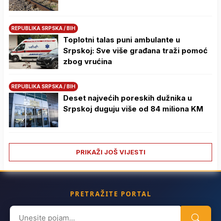
REPUBLIKA SRPSKA / BIH
Toplotni talas puni ambulante u
Srpskoj: Sve više građana traži pomoć
zbog vrućina
REPUBLIKA SRPSKA / BIH
Deset najvećih poreskih dužnika u
Srpskoj duguju više od 84 miliona KM
PRIKAŽI JOŠ VIJESTI
PRETRAŽITE PORTAL
Search