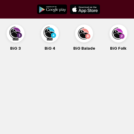
Skip
to
content
BiG 3
BiG 4
BiG Balade
BiG Folk