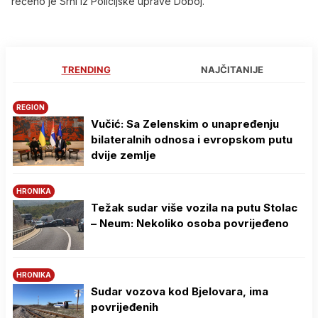
rečeno je Srni iz Policijske uprave Doboj.
TRENDING
NAJČITANIJE
REGION
Vučić: Sa Zelenskim o unapređenju
bilateralnih odnosa i evropskom putu
dvije zemlje
HRONIKA
Težak sudar više vozila na putu Stolac
– Neum: Nekoliko osoba povrijeđeno
HRONIKA
Sudar vozova kod Bjelovara, ima
povrijeđenih