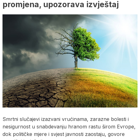
promjena, upozorava izvještaj
Smrtni slučajevi izazvani vrućinama, zarazne bolesti i
nesigurnost u snabdevanju hranom rastu širom Evrope,
dok političke mjere i svjest javnosti zaostaju, govore