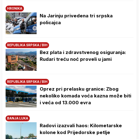
HRONIKA
Na Јarinju privedena tri srpska
policajca
REPUBLIKA SRPSKA / BIH
Bez plata i zdravstvenog osiguranja:
Rudari treću noć proveli u jami
REPUBLIKA SRPSKA / BIH
Oprez pri prelasku granice: Zbog
nekoliko komada voća kazna može biti
i veća od 13.000 evra
BANJA LUKA
Radovi izazvali haos: Kilometarske
kolone kod Prijedorske petlje