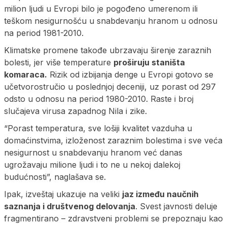
milion ljudi u Evropi bilo je pogođeno umerenom ili
teškom nesigurnošću u snabdevanju hranom u odnosu
na period 1981-2010.
Klimatske promene takođe ubrzavaju širenje zaraznih
bolesti, jer više temperature
proširuju staništa
komaraca.
Rizik od izbijanja denge u Evropi gotovo se
učetvorostručio u poslednjoj deceniji, uz porast od 297
odsto u odnosu na period 1980-2010. Raste i broj
slučajeva virusa zapadnog Nila i zike.
“Porast temperatura, sve lošiji kvalitet vazduha u
domaćinstvima, izloženost zaraznim bolestima i sve veća
nesigurnost u snabdevanju hranom već danas
ugrožavaju milione ljudi i to ne u nekoj dalekoj
budućnosti”, naglašava se.
Ipak, izveštaj ukazuje na veliki
jaz između naučnih
saznanja i društvenog delovanja
. Svest javnosti deluje
fragmentirano – zdravstveni problemi se prepoznaju kao