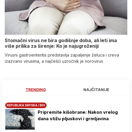
Stomačni virus ne bira godišnje doba, ali leti ima
više prilika za širenje: Ko je najugroženiji
Virusni gastroenteritis predstavlja zapaljenje želuca i creva
izazvano virusima, a najčešći uzročnik je norovirus
TRENDING
NAJČITANIJE
REPUBLIKA SRPSKA / BIH
Pripremite kišobrane: Nakon vrelog
dana stižu pljuskovi i grmljavina