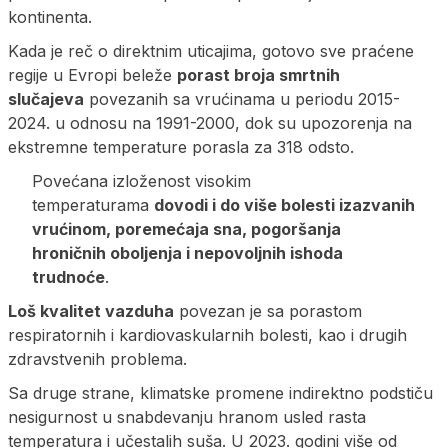
kontinenta.
Kada je reč o direktnim uticajima, gotovo sve praćene
regije u Evropi beleže
porast broja smrtnih
slučajeva
povezanih sa vrućinama u periodu 2015-
2024. u odnosu na 1991-2000, dok su upozorenja na
ekstremne temperature porasla za 318 odsto.
Povećana izloženost visokim
temperaturama
dovodi i do više bolesti izazvanih
vrućinom, poremećaja sna, pogoršanja
hroničnih oboljenja i nepovoljnih ishoda
trudnoće
.
Loš kvalitet vazduha
povezan je sa porastom
respiratornih i kardiovaskularnih bolesti, kao i drugih
zdravstvenih problema.
Sa druge strane, klimatske promene indirektno podstiču
nesigurnost u snabdevanju hranom usled rasta
temperatura i učestalih suša. U 2023. godini više od