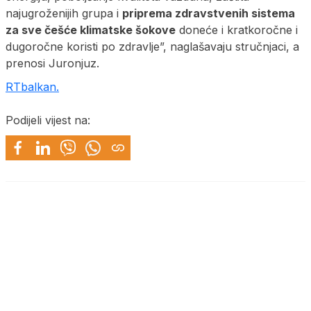
najugroženijih grupa i
priprema zdravstvenih sistema
za sve češće klimatske šokove
doneće i kratkoročne i
dugoročne koristi po zdravlje”, naglašavaju stručnjaci, a
prenosi Juronjuz.
RTbalkan.
Podijeli vijest na: