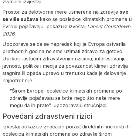
zvanični izvještaji.
Prostor za delotvorne mere usmerene na zdravlje
sve
se više sužava
kako se posledice klimatskih promena u
Evropi pojačavaju, pokazuje izveštaj
Lancet Countdown
2026.
Upozorava se da se napredak koji je Evropa ostvarila
prethodnih godina ne sme uzimati zdravo za gotovo.
Uprkos rastućim zdravstvenim rizicima, interesovanje
javnosti, politike i medija za povezanost klime i zdravlja
stagnira ili opada upravo u trenutku kada je delovanje
najpotrebnije.
“Širom Evrope, posledice klimatskih promena po
zdravlje pojačavaju se brže nego što naše mere
mogu da ih prate”, upozoravaju stručnjaci.
Povećani zdravstveni rizici
Izveštaj pokazuje značajan porast direktnih i indirektnih
posledica klimatskih promena po zdravlje širom