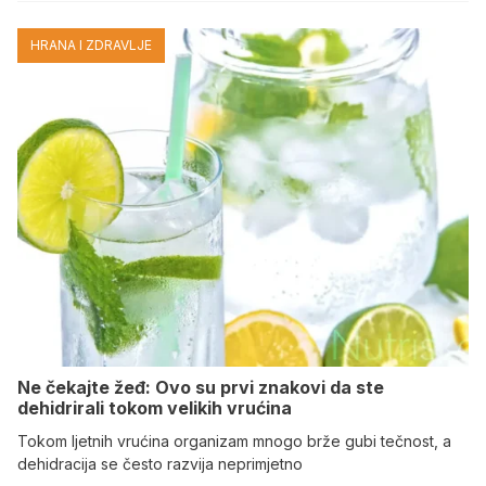
HRANA I ZDRAVLJE
Ne čekajte žeđ: Ovo su prvi znakovi da ste
dehidrirali tokom velikih vrućina
Tokom ljetnih vrućina organizam mnogo brže gubi tečnost, a
dehidracija se često razvija neprimjetno