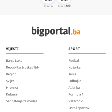
BiG iG
BiG Rock
VIJESTI
SPORT
Banja Luka
Fudbal
Republika Srpska / BiH
Košarka
Region
Tenis
Svijet
Odbojka
Hronika
Atletika
Kultura
Formula 1
Saopštenje za medije
Vaterpolo
Ostali sportovi