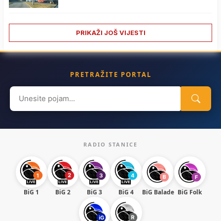
PRIKAŽI JOŠ VIJESTI
PRETRAŽITE PORTAL
Search
for:
RADIO STANICE
BiG 1
BiG 2
BiG 3
BiG 4
BiG Balade
BiG Folk