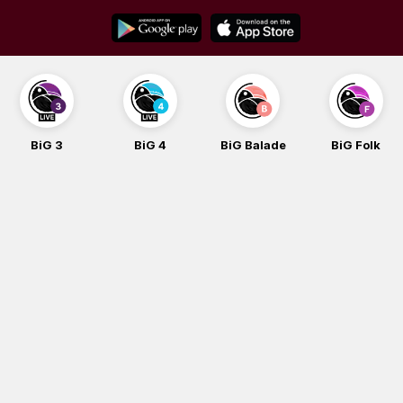
Skip
to
content
BiG 3
BiG 4
BiG Balade
BiG Folk