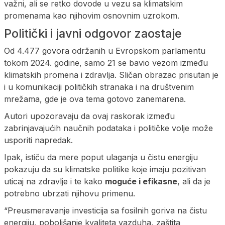
važni, ali se retko dovode u vezu sa klimatskim
promenama kao njihovim osnovnim uzrokom.
Politički i javni odgovor zaostaje
Od 4.477 govora održanih u Evropskom parlamentu
tokom 2024. godine, samo 21 se bavio vezom između
klimatskih promena i zdravlja. Sličan obrazac prisutan je
i u komunikaciji političkih stranaka i na društvenim
mrežama, gde je ova tema gotovo zanemarena.
Autori upozoravaju da ovaj raskorak između
zabrinjavajućih naučnih podataka i političke volje može
usporiti napredak.
Ipak, ističu da mere poput ulaganja u čistu energiju
pokazuju da su klimatske politike koje imaju pozitivan
uticaj na zdravlje i te kako
moguće i efikasne
, ali da je
potrebno ubrzati njihovu primenu.
“Preusmeravanje investicija sa fosilnih goriva na čistu
energiju, poboljšanje kvaliteta vazduha, zaštita