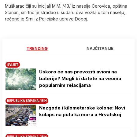
Muškarac čiji su inicijali M.M. /43/ iz naselja Cerovica, opština
Stanari, smrtno je stradao u sudaru dva vozila u tom naselju,
rečeno je Srni iz Policijske uprave Doboj.
TRENDING
NAJČITANIJE
SVIJET
Uskoro će nas prevoziti avioni na
baterije? Mogli bi da lete na veoma
popularnim relacijama
REPUBLIKA SRPSKA / BIH
Nezgode i kilometarske kolone: Novi
kolaps na putu ka moru u Hrvatskoj
REPUBLIKA SRPSKA / BIH