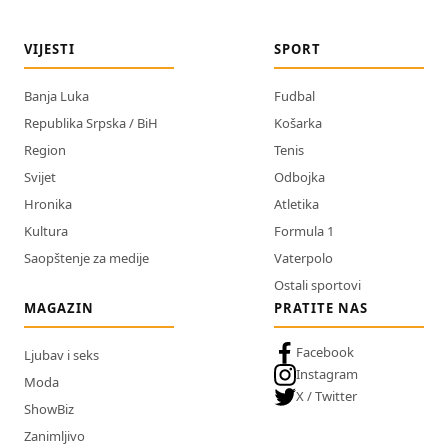
VIJESTI
SPORT
Banja Luka
Fudbal
Republika Srpska / BiH
Košarka
Region
Tenis
Svijet
Odbojka
Hronika
Atletika
Kultura
Formula 1
Saopštenje za medije
Vaterpolo
Ostali sportovi
MAGAZIN
PRATITE NAS
Facebook
Ljubav i seks
Instagram
Moda
X / Twitter
ShowBiz
Zanimljivo