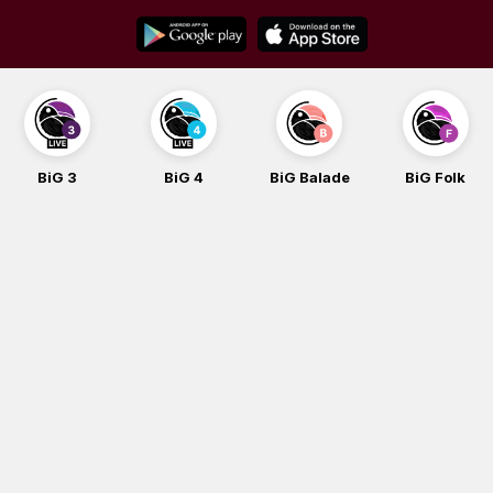
Skip
to
content
BiG 3
BiG 4
BiG Balade
BiG Folk