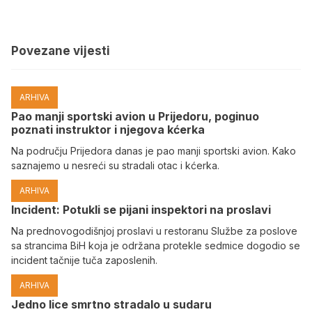
Povezane vijesti
ARHIVA
Pao manji sportski avion u Prijedoru, poginuo
poznati instruktor i njegova kćerka
Na području Prijedora danas je pao manji sportski avion. Kako
saznajemo u nesreći su stradali otac i kćerka.
ARHIVA
Incident: Potukli se pijani inspektori na proslavi
Na prednovogodišnjoj proslavi u restoranu Službe za poslove
sa strancima BiH koja je održana protekle sedmice dogodio se
incident tačnije tuča zaposlenih.
ARHIVA
Јedno lice smrtno stradalo u sudaru