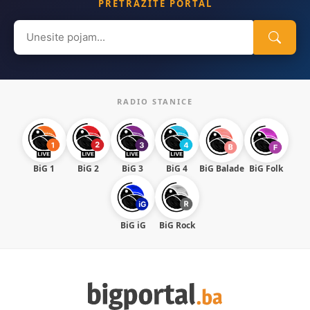
PRETRAŽITE PORTAL
Search
for:
RADIO STANICE
BiG 1
BiG 2
BiG 3
BiG 4
BiG Balade
BiG Folk
BiG iG
BiG Rock