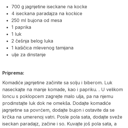
700 g jagnjetine iseckane na kocke
4 iseckana paradajza na kockice
250 ml bujona od mesa
1 paprika
1 luk
2 češnja belog luka
1 kašičica mlevenog tamijana
ulje za dinstanje
Priprema:
Komadiće jagnjetine začinite sa solju i biberom. Luk
naseckajte na manje komade, kao i papriku. . U velikom
loncu s poklopcem zagrejte malo ulja, pa na njemu
prodinstajte luk dok ne omekša. Dodajte komadiće
jagnjetine sa povrćem, dodajte bujon i ostavite da se
krčka na umerenoj vatri. Posle pola sata, dodajte sveže
iseckan paradajz, začine i so. Kuvajte još pola sata, a