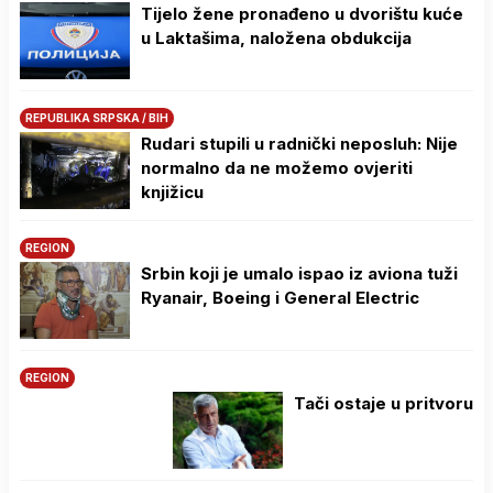
Tijelo žene pronađeno u dvorištu kuće
u Laktašima, naložena obdukcija
REPUBLIKA SRPSKA / BIH
Rudari stupili u radnički neposluh: Nije
normalno da ne možemo ovjeriti
knjižicu
REGION
Srbin koji je umalo ispao iz aviona tuži
Ryanair, Boeing i General Electric
REGION
Tači ostaje u pritvoru