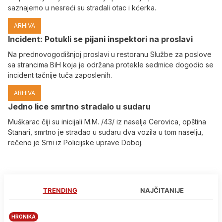
saznajemo u nesreći su stradali otac i kćerka.
ARHIVA
Incident: Potukli se pijani inspektori na proslavi
Na prednovogodišnjoj proslavi u restoranu Službe za poslove
sa strancima BiH koja je održana protekle sedmice dogodio se
incident tačnije tuča zaposlenih.
ARHIVA
Јedno lice smrtno stradalo u sudaru
Muškarac čiji su inicijali M.M. /43/ iz naselja Cerovica, opština
Stanari, smrtno je stradao u sudaru dva vozila u tom naselju,
rečeno je Srni iz Policijske uprave Doboj.
TRENDING
NAJČITANIJE
HRONIKA