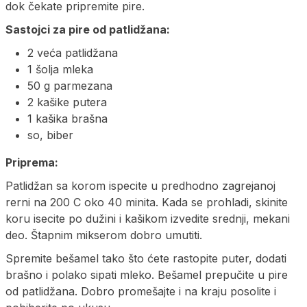
dok čekate pripremite pire.
Sastojci za pire od patlidžana:
2 veća patlidžana
1 šolja mleka
50 g parmezana
2 kašike putera
1 kašika brašna
so, biber
Priprema:
Patlidžan sa korom ispecite u predhodno zagrejanoj
rerni na 200 C oko 40 minita. Kada se prohladi, skinite
koru isecite po dužini i kašikom izvedite srednji, mekani
deo. Štapnim mikserom dobro umutiti.
Spremite bešamel tako što ćete rastopite puter, dodati
brašno i polako sipati mleko. Bešamel prepučite u pire
od patlidžana. Dobro promešajte i na kraju posolite i