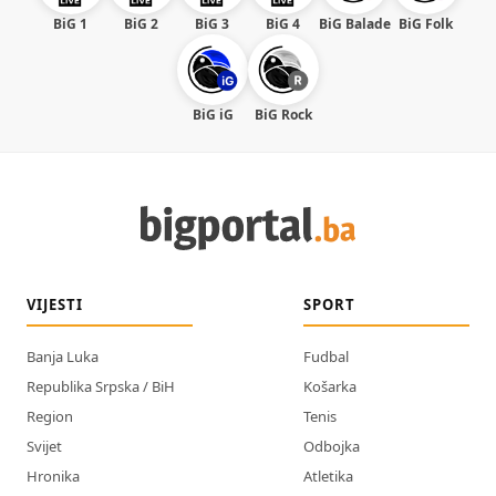
BiG 1
BiG 2
BiG 3
BiG 4
BiG Balade
BiG Folk
BiG iG
BiG Rock
VIJESTI
SPORT
Banja Luka
Fudbal
Republika Srpska / BiH
Košarka
Region
Tenis
Svijet
Odbojka
Hronika
Atletika