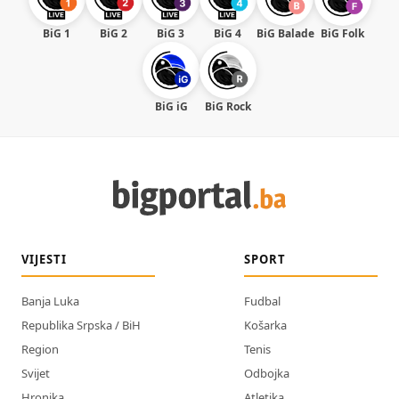
BiG 1
BiG 2
BiG 3
BiG 4
BiG Balade
BiG Folk
BiG iG
BiG Rock
VIJESTI
SPORT
Banja Luka
Fudbal
Republika Srpska / BiH
Košarka
Region
Tenis
Svijet
Odbojka
Hronika
Atletika