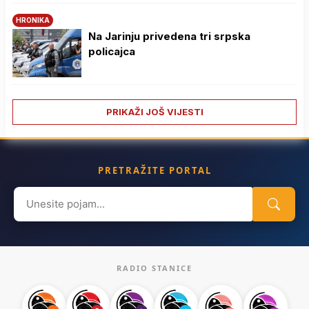
HRONIKA
Na Јarinju privedena tri srpska
policajca
PRIKAŽI JOŠ VIJESTI
PRETRAŽITE PORTAL
Search
for:
RADIO STANICE