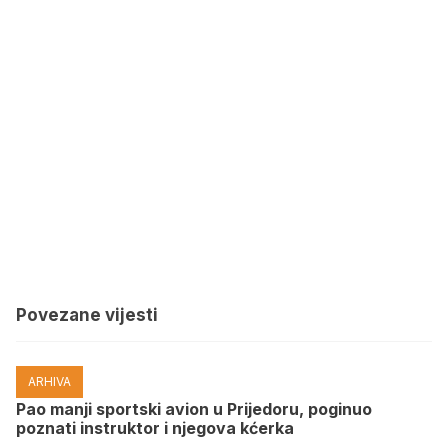
Povezane vijesti
ARHIVA
Pao manji sportski avion u Prijedoru, poginuo
poznati instruktor i njegova kćerka