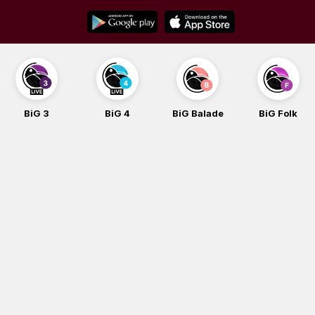
Skip
to
content
BiG 4
BiG Balade
BiG Folk
BiG iG