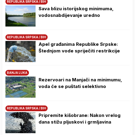
REPUBLIKA SRPSKA / BIH
Sava blizu istorijskog minimuma,
vodosnabdijevanje uredno
REPUBLIKA SRPSKA / BIH
Apel građanima Republike Srpske:
Štednjom vode spriječiti restrikcije
BANJA LUKA
Rezervoari na Manjači na minimumu,
voda će se puštati selektivno
REPUBLIKA SRPSKA / BIH
Pripremite kišobrane: Nakon vrelog
dana stižu pljuskovi i grmljavina