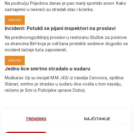
Na području Prijedora danas je pao manji sportski avion. Kako
saznajemo u nesreći su stradali otac i kćerka.
ARHIVA
Incident: Potukli se pijani inspektori na proslavi
Na prednovogodišnjoj proslavi u restoranu Službe za poslove
sa strancima BiH koja je održana protekle sedmice dogodio se
incident tačnije tuča zaposlenih.
ARHIVA
Јedno lice smrtno stradalo u sudaru
Muškarac čiji su inicijali M.M. /43/ iz naselja Cerovica, opština
Stanari, smrtno je stradao u sudaru dva vozila u tom naselju,
rečeno je Srni iz Policijske uprave Doboj.
TRENDING
NAJČITANIJE