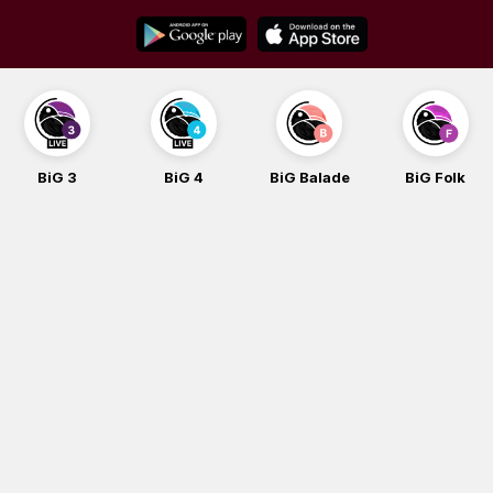
Skip
to
content
BiG 3
BiG 4
BiG Balade
BiG Folk