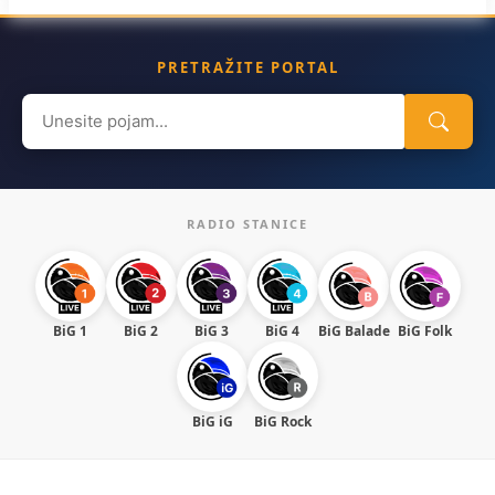
PRETRAŽITE PORTAL
Search
for:
RADIO STANICE
BiG 1
BiG 2
BiG 3
BiG 4
BiG Balade
BiG Folk
BiG iG
BiG Rock