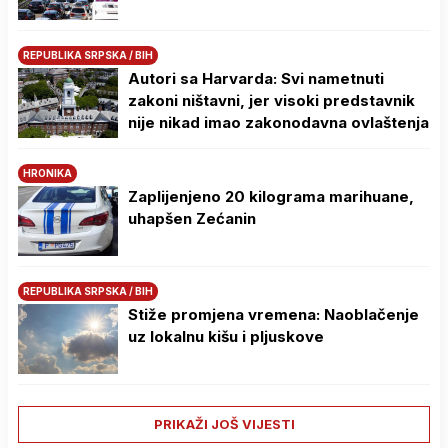
REPUBLIKA SRPSKA / BIH
Autori sa Harvarda: Svi nametnuti
zakoni ništavni, jer visoki predstavnik
nije nikad imao zakonodavna ovlaštenja
HRONIKA
Zaplijenjeno 20 kilograma marihuane,
uhapšen Zećanin
REPUBLIKA SRPSKA / BIH
Stiže promjena vremena: Naoblačenje
uz lokalnu kišu i pljuskove
PRIKAŽI JOŠ VIJESTI