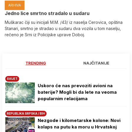
ARHIVA
Јedno lice smrtno stradalo u sudaru
Muškarac čiji su inicijali M.M. /43/ iz naselja Cerovica, opština
Stanari, smrtno je stradao u sudaru dva vozila u tom naselju,
rečeno je Srni iz Policijske uprave Doboj.
TRENDING
NAJČITANIJE
SVIJET
Uskoro će nas prevoziti avioni na
baterije? Mogli bi da lete na veoma
popularnim relacijama
REPUBLIKA SRPSKA / BIH
Nezgode i kilometarske kolone: Novi
kolaps na putu ka moru u Hrvatskoj