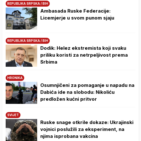
REPUBLIKA SRPSKA / BIH
Ambasada Ruske Federacije:
Licemjerje u svom punom sjaju
REPUBLIKA SRPSKA / BIH
Dodik: Helez ekstremista koji svaku
priliku koristi za netrpeljivost prema
Srbima
HRONIKA
Osumnjičeni za pomaganje u napadu na
Dabića ide na slobodu: Nikoliću
predložen kućni pritvor
SVIJET
Ruske snage otkrile dokaze: Ukrajinski
vojnici poslužili za eksperiment, na
njima isprobana vakcina