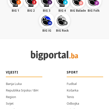
BiG 1
BiG 2
BiG 3
BiG 4
BiG Balade
BiG Folk
BiG iG
BiG Rock
VIJESTI
SPORT
Banja Luka
Fudbal
Republika Srpska / BiH
Košarka
Region
Tenis
Svijet
Odbojka