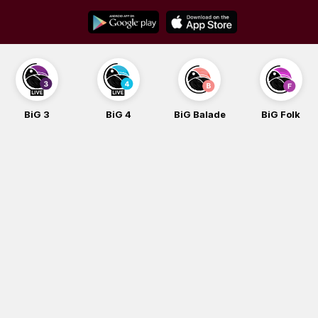
Skip
to
content
BiG 3
BiG 4
BiG Balade
BiG Folk