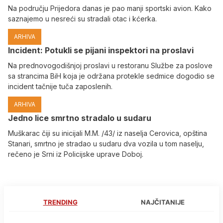
Na području Prijedora danas je pao manji sportski avion. Kako
saznajemo u nesreći su stradali otac i kćerka.
ARHIVA
Incident: Potukli se pijani inspektori na proslavi
Na prednovogodišnjoj proslavi u restoranu Službe za poslove
sa strancima BiH koja je održana protekle sedmice dogodio se
incident tačnije tuča zaposlenih.
ARHIVA
Јedno lice smrtno stradalo u sudaru
Muškarac čiji su inicijali M.M. /43/ iz naselja Cerovica, opština
Stanari, smrtno je stradao u sudaru dva vozila u tom naselju,
rečeno je Srni iz Policijske uprave Doboj.
TRENDING
NAJČITANIJE