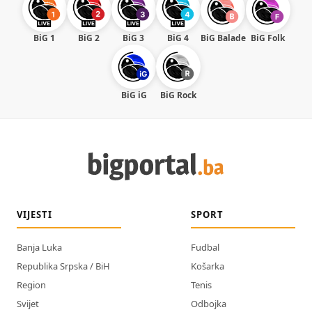
BiG 1
BiG 2
BiG 3
BiG 4
BiG Balade
BiG Folk
BiG iG
BiG Rock
VIJESTI
SPORT
Banja Luka
Fudbal
Republika Srpska / BiH
Košarka
Region
Tenis
Svijet
Odbojka