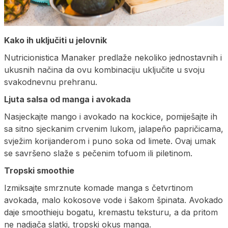
Kako ih uključiti u jelovnik
Nutricionistica Manaker predlaže nekoliko jednostavnih i
ukusnih načina da ovu kombinaciju uključite u svoju
svakodnevnu prehranu.
Ljuta salsa od manga i avokada
Nasjeckajte mango i avokado na kockice, pomiješajte ih
sa sitno sjeckanim crvenim lukom, jalapeño papričicama,
svježim korijanderom i puno soka od limete. Ovaj umak
se savršeno slaže s pečenim tofuom ili piletinom.
Tropski smoothie
Izmiksajte smrznute komade manga s četvrtinom
avokada, malo kokosove vode i šakom špinata. Avokado
daje smoothieju bogatu, kremastu teksturu, a da pritom
ne nadjača slatki, tropski okus manga.