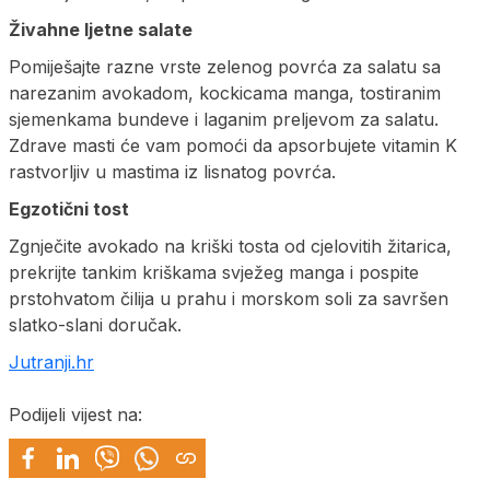
Živahne ljetne salate
Pomiješajte razne vrste zelenog povrća za salatu sa
narezanim avokadom, kockicama manga, tostiranim
sjemenkama bundeve i laganim preljevom za salatu.
Zdrave masti će vam pomoći da apsorbujete vitamin K
rastvorljiv u mastima iz lisnatog povrća.
Egzotični tost
Zgnječite avokado na kriški tosta od cjelovitih žitarica,
prekrijte tankim kriškama svježeg manga i pospite
prstohvatom čilija u prahu i morskom soli za savršen
slatko-slani doručak.
Jutranji.hr
Podijeli vijest na: