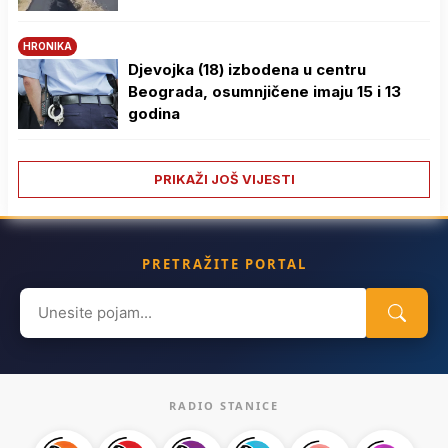
HRONIKA
Djevojka (18) izbodena u centru
Beograda, osumnjičene imaju 15 i 13
godina
PRIKAŽI JOŠ VIJESTI
PRETRAŽITE PORTAL
Search
for:
RADIO STANICE