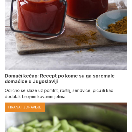
Domaći kečap: Recept po kome su ga spremale
domaćice u Jugoslaviji
Odlično se slaže uz pomfrit, roštilj, sendviče, picu ili kao
dodatak brojnim kuvanim jelima
HRANA I ZDRAVLJE