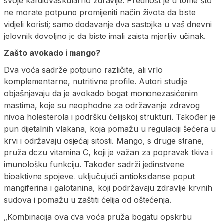
svoje kardiovaskularno zdravlje. Prednost je u tome što
ne morate potpuno promijeniti način života da biste
vidjeli koristi; samo dodavanje dva sastojka u vaš dnevni
jelovnik dovoljno je da biste imali zaista mjerljiv učinak.
Zašto avokado i mango?
Dva voća sadrže potpuno različite, ali vrlo
komplementarne, nutritivne profile. Autori studije
objašnjavaju da je avokado bogat mononezasićenim
mastima, koje su neophodne za održavanje zdravog
nivoa holesterola i podršku ćelijskoj strukturi. Također je
pun dijetalnih vlakana, koja pomažu u regulaciji šećera u
krvi i održavaju osjećaj sitosti. Mango, s druge strane,
pruža dozu vitamina C, koji je važan za popravak tkiva i
imunološku funkciju. Također sadrži jedinstvene
bioaktivne spojeve, uključujući antioksidanse poput
mangiferina i galotanina, koji podržavaju zdravlje krvnih
sudova i pomažu u zaštiti ćelija od oštećenja.
„Kombinacija ova dva voća pruža bogatu opskrbu