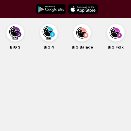
Skip
to
content
BiG 4
BiG Balade
BiG Folk
BiG iG