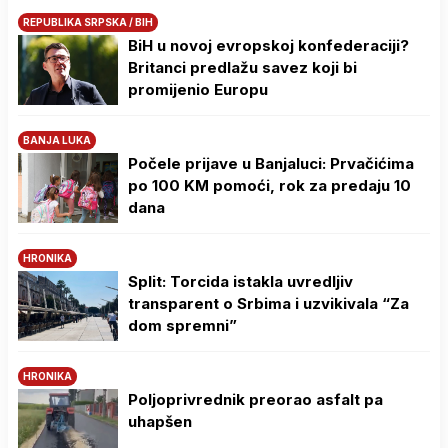
REPUBLIKA SRPSKA / BIH
BiH u novoj evropskoj konfederaciji?
Britanci predlažu savez koji bi
promijenio Europu
BANJA LUKA
Počele prijave u Banjaluci: Prvačićima
po 100 KM pomoći, rok za predaju 10
dana
HRONIKA
Split: Torcida istakla uvredljiv
transparent o Srbima i uzvikivala “Za
dom spremni”
HRONIKA
Poljoprivrednik preorao asfalt pa
uhapšen