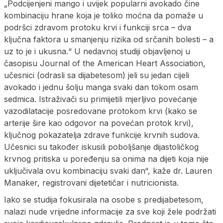
„Podcijenjeni mango i uvijek popularni avokado čine
kombinaciju hrane koja je toliko moćna da pomaže u
podršci zdravom protoku krvi i funkciji srca – dva
ključna faktora u smanjenju rizika od srčanih bolesti – a
uz to je i ukusna.“ U nedavnoj studiji objavljenoj u
časopisu Journal of the American Heart Association,
učesnici (odrasli sa dijabetesom) jeli su jedan cijeli
avokado i jednu šolju manga svaki dan tokom osam
sedmica. Istraživači su primijetili mjerljivo povećanje
vazodilatacije posredovane protokom krvi (kako se
arterije šire kao odgovor na povećan protok krvi),
ključnog pokazatelja zdrave funkcije krvnih sudova.
Učesnici su također iskusili poboljšanje dijastoličkog
krvnog pritiska u poređenju sa onima na dijeti koja nije
uključivala ovu kombinaciju svaki dan“, kaže dr. Lauren
Manaker, registrovani dijetetičar i nutricionista.
Iako se studija fokusirala na osobe s predijabetesom,
nalazi nude vrijedne informacije za sve koji žele podržati