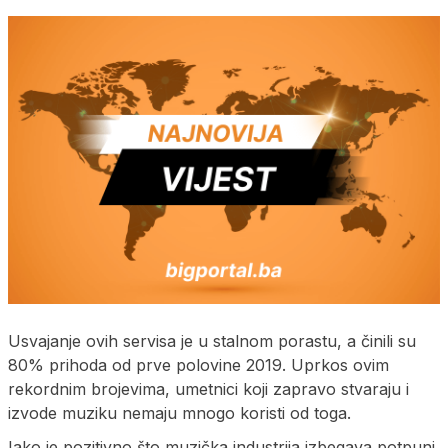
Usvajanje ovih servisa je u stalnom porastu, a činili su
80% prihoda od prve polovine 2019. Uprkos ovim
rekordnim brojevima, umetnici koji zapravo stvaraju i
izvode muziku nemaju mnogo koristi od toga.
Iako je pozitivno što muzička industrija izbegava potpuni