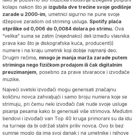
kolaps nakon što je
izgubila dve trećine svoje godišnje
zarade u 2000-im
, umetnici sigurno ne pune svoje
džepove zaradom od striming usluga.
Spotify plaća
otprilike od 0,006 do 0,0084 dolara po strimu.
Ova
“velika” suma se zatim (nejednako) deli između vlasnika
prava kao što je diskografska kuća, producent(i)
numere i na kraju umetnik koji dobije najmanji deo.
Drugim rečima,
mnogo je manja marža zarade putem
striminga nego fizičkom prodajom ili čak digitalnim
preuzimanjem
, posebno za prave stvaraoce i izvođače
muzike.
Najveći svetski izvođači mogu generisati značajnu
količinu novca zahvaljujći i samo broju numera koje se
strimuju, pri čemu neki izvođači čak nude svoje usluge
pisanja pesama kako bi generisali više strimova. Međutim
bendovi i izvođači van Top 40 kruga primorani su da idu
na turneje da bi održali stalni priliv novca. Ovo bi bez
sumnje moglo da ima svoj danak i na umetnike i njihove