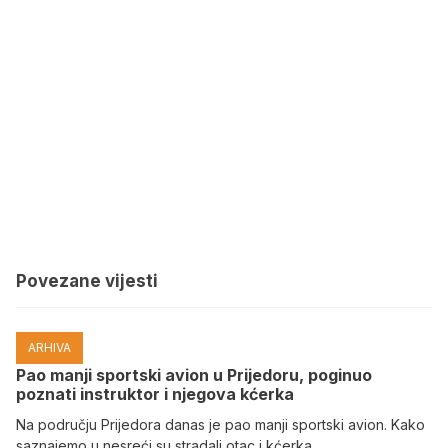
Povezane vijesti
ARHIVA
Pao manji sportski avion u Prijedoru, poginuo
poznati instruktor i njegova kćerka
Na području Prijedora danas je pao manji sportski avion. Kako
saznajemo u nesreći su stradali otac i kćerka.