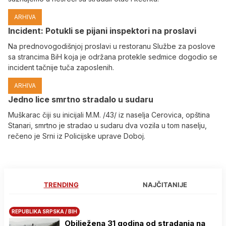
ARHIVA
Incident: Potukli se pijani inspektori na proslavi
Na prednovogodišnjoj proslavi u restoranu Službe za poslove
sa strancima BiH koja je održana protekle sedmice dogodio se
incident tačnije tuča zaposlenih.
ARHIVA
Јedno lice smrtno stradalo u sudaru
Muškarac čiji su inicijali M.M. /43/ iz naselja Cerovica, opština
Stanari, smrtno je stradao u sudaru dva vozila u tom naselju,
rečeno je Srni iz Policijske uprave Doboj.
TRENDING
NAJČITANIJE
REPUBLIKA SRPSKA / BIH
Obilježena 31 godina od stradanja na