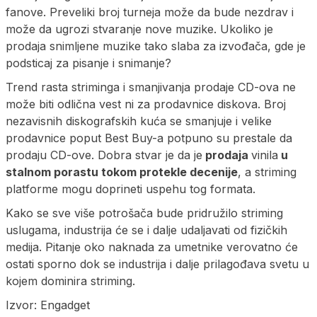
fanove. Preveliki broj turneja može da bude nezdrav i
može da ugrozi stvaranje nove muzike. Ukoliko je
prodaja snimljene muzike tako slaba za izvođača, gde je
podsticaj za pisanje i snimanje?
Trend rasta striminga i smanjivanja prodaje CD-ova ne
može biti odlična vest ni za prodavnice diskova. Broj
nezavisnih diskografskih kuća se smanjuje i velike
prodavnice poput Best Buy-a potpuno su prestale da
prodaju CD-ove. Dobra stvar je da je
prodaja
vinila
u
stalnom porastu tokom protekle decenije
, a striming
platforme mogu doprineti uspehu tog formata.
Kako se sve više potrošača bude pridružilo striming
uslugama, industrija će se i dalje udaljavati od fizičkih
medija. Pitanje oko naknada za umetnike verovatno će
ostati sporno dok se industrija i dalje prilagođava svetu u
kojem dominira striming.
Izvor: Engadget