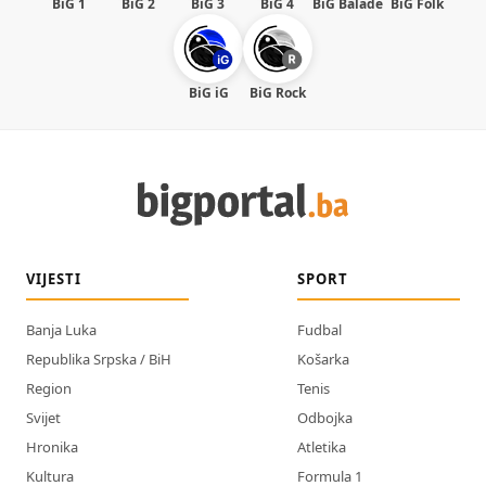
BiG 1
BiG 2
BiG 3
BiG 4
BiG Balade
BiG Folk
BiG iG
BiG Rock
VIJESTI
SPORT
Banja Luka
Fudbal
Republika Srpska / BiH
Košarka
Region
Tenis
Svijet
Odbojka
Hronika
Atletika
Kultura
Formula 1