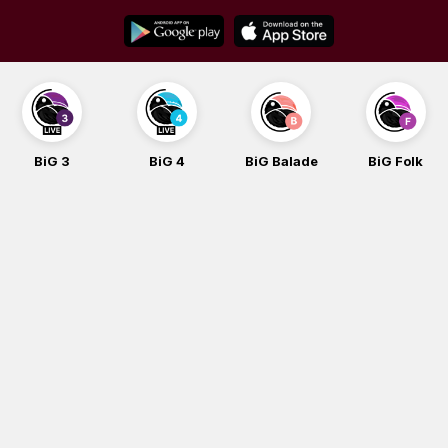
Skip
to
content
BiG 3
BiG 4
BiG Balade
BiG Folk