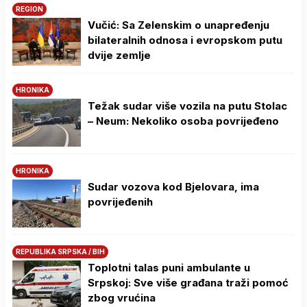
REGION
Vučić: Sa Zelenskim o unapređenju
bilateralnih odnosa i evropskom putu
dvije zemlje
HRONIKA
Težak sudar više vozila na putu Stolac
– Neum: Nekoliko osoba povrijeđeno
HRONIKA
Sudar vozova kod Bjelovara, ima
povrijeđenih
REPUBLIKA SRPSKA / BIH
Toplotni talas puni ambulante u
Srpskoj: Sve više građana traži pomoć
zbog vrućina