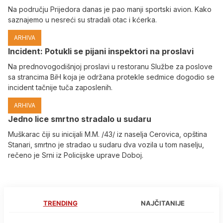
Na području Prijedora danas je pao manji sportski avion. Kako
saznajemo u nesreći su stradali otac i kćerka.
ARHIVA
Incident: Potukli se pijani inspektori na proslavi
Na prednovogodišnjoj proslavi u restoranu Službe za poslove
sa strancima BiH koja je održana protekle sedmice dogodio se
incident tačnije tuča zaposlenih.
ARHIVA
Јedno lice smrtno stradalo u sudaru
Muškarac čiji su inicijali M.M. /43/ iz naselja Cerovica, opština
Stanari, smrtno je stradao u sudaru dva vozila u tom naselju,
rečeno je Srni iz Policijske uprave Doboj.
TRENDING
NAJČITANIJE