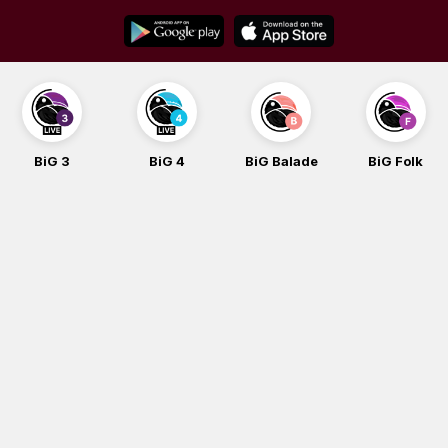
Skip
to
content
BiG 3
BiG 4
BiG Balade
BiG Folk