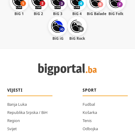
BiG 1
BiG 2
BiG 3
BiG 4
BiG Balade
BiG Folk
BiG iG
BiG Rock
VIJESTI
SPORT
Banja Luka
Fudbal
Republika Srpska / BiH
Košarka
Region
Tenis
Svijet
Odbojka