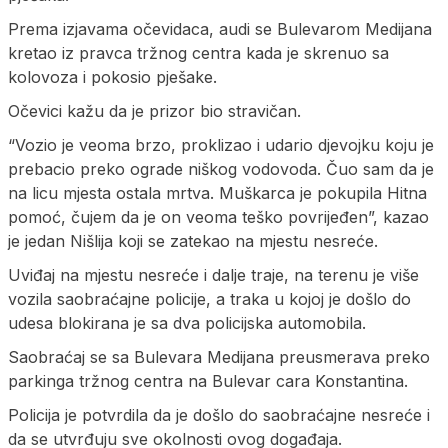
Prema izjavama očevidaca, audi se Bulevarom Medijana
kretao iz pravca tržnog centra kada je skrenuo sa
kolovoza i pokosio pješake.
Očevici kažu da je prizor bio stravičan.
“Vozio je veoma brzo, proklizao i udario djevojku koju je
prebacio preko ograde niškog vodovoda. Čuo sam da je
na licu mjesta ostala mrtva. Muškarca je pokupila Hitna
pomoć, čujem da je on veoma teško povrijeđen”, kazao
je jedan Nišlija koji se zatekao na mjestu nesreće.
Uviđaj na mjestu nesreće i dalje traje, na terenu je više
vozila saobraćajne policije, a traka u kojoj je došlo do
udesa blokirana je sa dva policijska automobila.
Saobraćaj se sa Bulevara Medijana preusmerava preko
parkinga tržnog centra na Bulevar cara Konstantina.
Policija je potvrdila da je došlo do saobraćajne nesreće i
da se utvrđuju sve okolnosti ovog događaja.