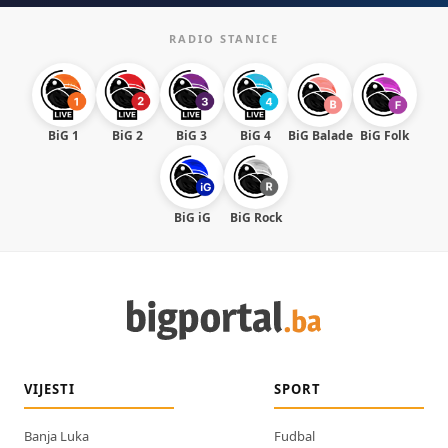
RADIO STANICE
BiG 1
BiG 2
BiG 3
BiG 4
BiG Balade
BiG Folk
BiG iG
BiG Rock
VIJESTI
SPORT
Banja Luka
Fudbal