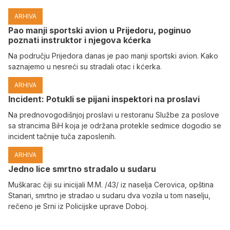
ARHIVA
Pao manji sportski avion u Prijedoru, poginuo
poznati instruktor i njegova kćerka
Na području Prijedora danas je pao manji sportski avion. Kako
saznajemo u nesreći su stradali otac i kćerka.
ARHIVA
Incident: Potukli se pijani inspektori na proslavi
Na prednovogodišnjoj proslavi u restoranu Službe za poslove
sa strancima BiH koja je održana protekle sedmice dogodio se
incident tačnije tuča zaposlenih.
ARHIVA
Јedno lice smrtno stradalo u sudaru
Muškarac čiji su inicijali M.M. /43/ iz naselja Cerovica, opština
Stanari, smrtno je stradao u sudaru dva vozila u tom naselju,
rečeno je Srni iz Policijske uprave Doboj.