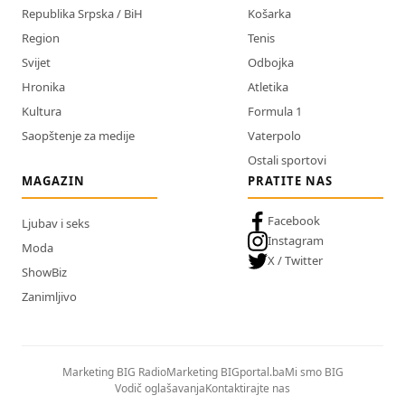
Republika Srpska / BiH
Košarka
Region
Tenis
Svijet
Odbojka
Hronika
Atletika
Kultura
Formula 1
Saopštenje za medije
Vaterpolo
Ostali sportovi
MAGAZIN
PRATITE NAS
Facebook
Ljubav i seks
Instagram
Moda
X / Twitter
ShowBiz
Zanimljivo
Marketing BIG Radio
Marketing BIGportal.ba
Mi smo BIG
Vodič oglašavanja
Kontaktirajte nas