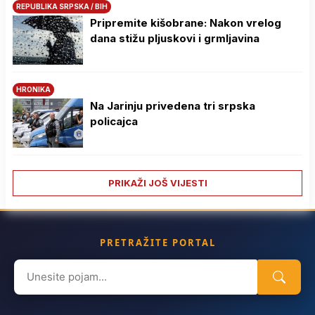
REPUBLIKA SRPSKA / BIH
Pripremite kišobrane: Nakon vrelog
dana stižu pljuskovi i grmljavina
HRONIKA
Na Јarinju privedena tri srpska
policajca
PRIKAŽI JOŠ VIJESTI
PRETRAŽITE PORTAL
Search
for: