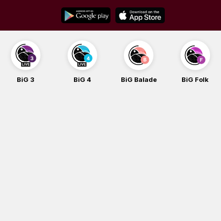
Skip
to
content
BiG 3
BiG 4
BiG Balade
BiG Folk