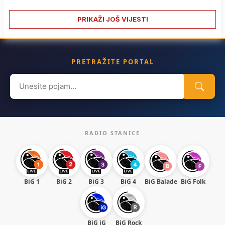
PRIKAŽI JOŠ VIJESTI
PRETRAŽITE PORTAL
Search
for:
RADIO STANICE
BiG 1
BiG 2
BiG 3
BiG 4
BiG Balade
BiG Folk
BiG iG
BiG Rock