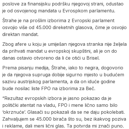
poslove za finansijsku podršku njegovoj strani, odustao
je od osvojenog mandata u Evrospkom parlamentu.
Štrahe je na prošlim izborima z Evropski parlament
osvojio više od 45.000 direketnih glasova, čime je osvojio
direktan mandat.
Zbog afere u koju je umiješan njegova stranka nije željela
da prihvati mandat u evropskoj skupštini, ali je on do
danas ostavio otvoreno da li će otići u Brisel.
Prema pisanju medija, Štrahe, iako to negira, dogovorio
je da njegova supruga dobije sigurno mjesto u budućem
sazivu austrijskog parlamenta, a da on iduće godine
bude nosilac liste FPO na izborima za Beč.
“Rezultaz evropskih izbora je jasno pokazao da je
politički atentat na vladu, FPO i mene lično samo bilo
‘okrznuće’. Glasači su pokazali da se ne daju pokolebati.
Zahvaljujem se 45.000 birača što su, bez ikakvog poziva
i reklame, dali meni lični glas. Ta potvrda mi znači puno.