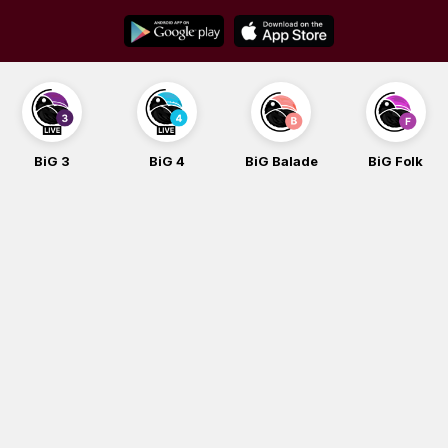
Skip
to
content
BiG 3
BiG 4
BiG Balade
BiG Folk