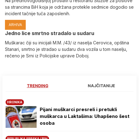
Na prednovogodišnjoj proslavi u restoranu Službe za poslove
sa strancima BiH koja je održana protekle sedmice dogodio se
incident tačnije tuča zaposlenih.
ARHIVA
Јedno lice smrtno stradalo u sudaru
Muškarac čiji su inicijali M.M. /43/ iz naselja Cerovica, opština
Stanari, smrtno je stradao u sudaru dva vozila u tom naselju,
rečeno je Srni iz Policijske uprave Doboj.
TRENDING
NAJČITANIJE
HRONIKA
Pijani muškarci presreli i pretukli
muškarca u Laktašima: Uhapšeno šest
osoba
REPUBLIKA SRPSKA / BIH