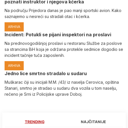
poznati instruktor i njegova kćerka
Na području Prijedora danas je pao manji sportski avion. Kako
saznajemo u nesreći su stradali otac i kćerka.
ARHIVA
Incident: Potukli se pijani inspektori na proslavi
Na prednovogodišnjoj proslavi u restoranu Službe za poslove
sa strancima BiH koja je održana protekle sedmice dogodio se
incident tačnije tuča zaposlenih.
ARHIVA
Јedno lice smrtno stradalo u sudaru
Muškarac čiji su inicijali M.M. /43/ iz naselja Cerovica, opština
Stanari, smrtno je stradao u sudaru dva vozila u tom naselju,
rečeno je Srni iz Policijske uprave Doboj.
TRENDING
NAJČITANIJE