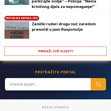
parkirajte ovdje” – Policija: “Nema
krivičnog djela za nepomaganje!”
REPUBLIKA SRPSKA / BIH
Zenički rudari drugu noć zaredom
prenoćili u jami Raspotočje
PRIKAŽI JOŠ VIJESTI
PRETRAŽITE PORTAL
Search
for:
RADIO STANICE