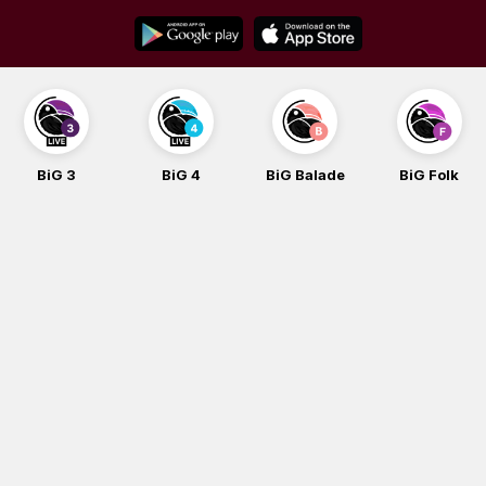
Skip
to
content
BiG 3
BiG 4
BiG Balade
BiG Folk