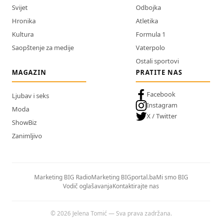
Svijet
Odbojka
Hronika
Atletika
Kultura
Formula 1
Saopštenje za medije
Vaterpolo
Ostali sportovi
MAGAZIN
PRATITE NAS
Facebook
Ljubav i seks
Instagram
Moda
X / Twitter
ShowBiz
Zanimljivo
Marketing BIG Radio
Marketing BIGportal.ba
Mi smo BIG
Vodič oglašavanja
Kontaktirajte nas
© 2026 Jelena Tomić — Sva prava zadržana.