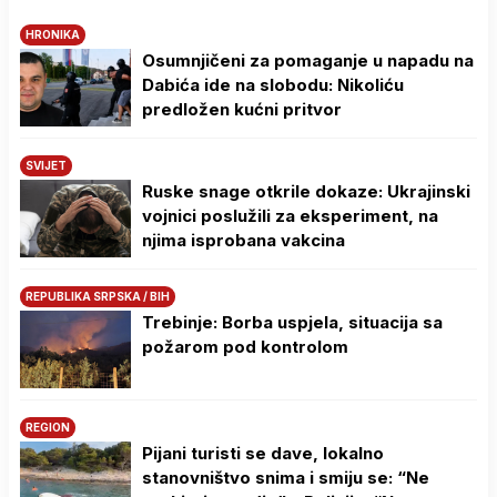
HRONIKA
Osumnjičeni za pomaganje u napadu na
Dabića ide na slobodu: Nikoliću
predložen kućni pritvor
SVIJET
Ruske snage otkrile dokaze: Ukrajinski
vojnici poslužili za eksperiment, na
njima isprobana vakcina
REPUBLIKA SRPSKA / BIH
Trebinje: Borba uspjela, situacija sa
požarom pod kontrolom
REGION
Pijani turisti se dave, lokalno
stanovništvo snima i smiju se: “Ne