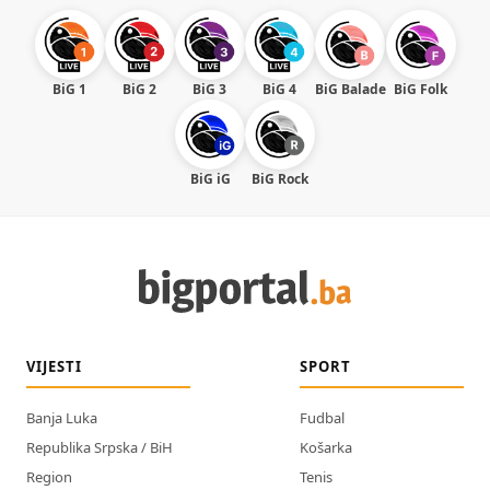
BiG 1
BiG 2
BiG 3
BiG 4
BiG Balade
BiG Folk
BiG iG
BiG Rock
VIJESTI
SPORT
Banja Luka
Fudbal
Republika Srpska / BiH
Košarka
Region
Tenis