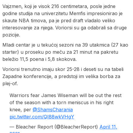
Vajzmen, koji je visok 216 centimetara, posle jedne
godine studija na univerzitetu Memfis impresionirao je
skaute NBA timova, pa je pred draft vladalo veliko
interesovanje za njega. Voriorsi su ga odabrali sa druge
pozicije.
Mladi centar je u tekućoj sezoni na 39 utakmica (27 kao
starter) u proseku po meču za 21 minut na pakretu
beležio 11,5 poena i 5,8 skokova.
Voriorsi trenutno imaju skor 25-28 i deseti su na tabeli
Zapadne konferencije, a predstoji im velika borba za
plej-of.
Warriors fear James Wiseman will be out the rest
of the season with a torn meniscus in his right
knee, per
@ShamsCharania
pic.twitter.com/QI88wkVHgY
— Bleacher Report (@BleacherReport)
April 11,