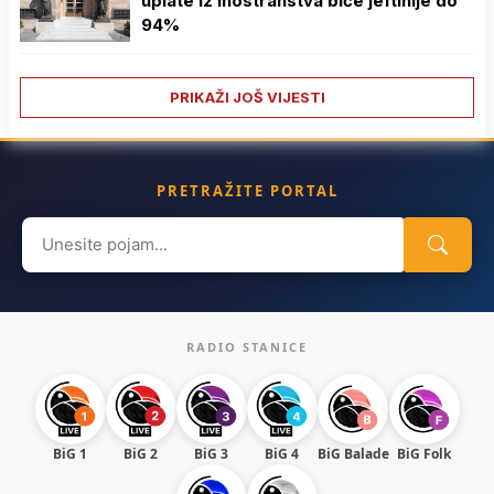
uplate iz inostranstva biće jeftinije do
94%
PRIKAŽI JOŠ VIJESTI
PRETRAŽITE PORTAL
Search
for:
RADIO STANICE
BiG 1
BiG 2
BiG 3
BiG 4
BiG Balade
BiG Folk