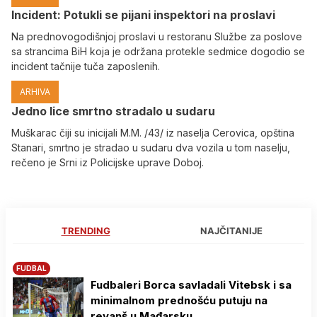
Incident: Potukli se pijani inspektori na proslavi
Na prednovogodišnjoj proslavi u restoranu Službe za poslove
sa strancima BiH koja je održana protekle sedmice dogodio se
incident tačnije tuča zaposlenih.
ARHIVA
Јedno lice smrtno stradalo u sudaru
Muškarac čiji su inicijali M.M. /43/ iz naselja Cerovica, opština
Stanari, smrtno je stradao u sudaru dva vozila u tom naselju,
rečeno je Srni iz Policijske uprave Doboj.
TRENDING
NAJČITANIJE
FUDBAL
Fudbaleri Borca savladali Vitebsk i sa
minimalnom prednošću putuju na
revanš u Mađarsku