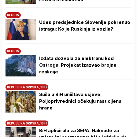
REGION
Udes predsjednice Slovenije pokrenuo
istragu: Ko je Ruskinja iz vozila?
REGION
Izdata dozvola za elektranu kod
Ostroga: Projekat izazvao brojne
reakcije
REPUBLIKA SRPSKA / BIH
Suša u BiH uništava usjeve:
Poljoprivrednici očekuju rast cijena
hrane
REPUBLIKA SRPSKA / BIH
BiH aplicirala za SEPA: Naknade za