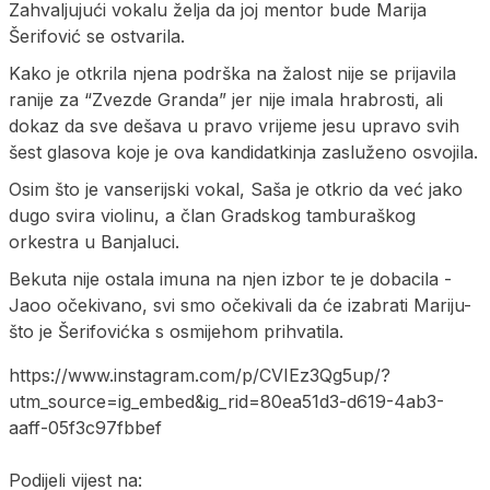
Zahvaljujući vokalu želja da joj mentor bude Marija
Šerifović se ostvarila.
Kako je otkrila njena podrška na žalost nije se prijavila
ranije za “Zvezde Granda” jer nije imala hrabrosti, ali
dokaz da sve dešava u pravo vrijeme jesu upravo svih
šest glasova koje je ova kandidatkinja zasluženo osvojila.
Osim što je vanserijski vokal, Saša je otkrio da već jako
dugo svira violinu, a član Gradskog tamburaškog
orkestra u Banjaluci.
Bekuta nije ostala imuna na njen izbor te je dobacila -
Jaoo očekivano, svi smo očekivali da će izabrati Mariju-
što je Šerifovićka s osmijehom prihvatila.
https://www.instagram.com/p/CVIEz3Qg5up/?
utm_source=ig_embed&ig_rid=80ea51d3-d619-4ab3-
aaff-05f3c97fbbef
Podijeli vijest na: