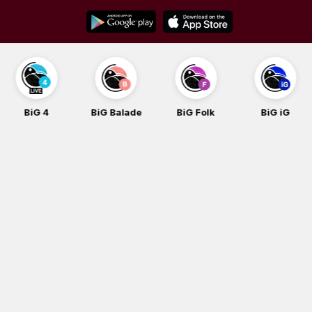
Skip
to
content
BiG 4
BiG Balade
BiG Folk
BiG iG