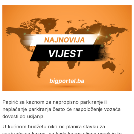
Papirić sa kaznom za nepropisno parkiranje ili
neplaćanje parkiranja često će raspoloženje vozača
dovesti do usijanja.
U kućnom budžetu niko ne planira stavku za
saobraćajne kazne, pa kada kazna stigne uvijek je to