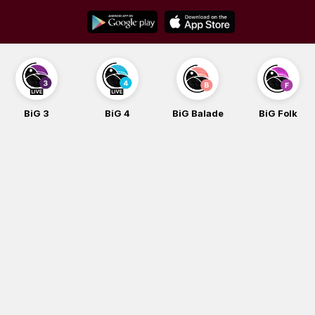
Skip
to
content
BiG 3
BiG 4
BiG Balade
BiG Folk