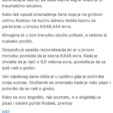
traumatično iskustvo.
Kako tek opisati iznenađenje žene koja je na grčkom
ostrvu Rodosu na kućnu adresu dobila kaznu za
parkiranje u iznosu 6.648.444 evra.
Mnogima bi u tom trenutku skočio pritisak, a nekima bi
svakako pozlilo.
Gospođu je spasila racionalizacija jer je u prvom
trenutku pomislila da je kazna 6.648 evra. Kada je
shvatila da je riječ o 6,6 miliona evra, pomislila je da se
ipak radi o grešci.
Već sljedećeg dana otišla je u opštinu gdje je potvrdila
svoje sumnje. Službenik se iznenadio kada je vidio papir i
potvrdio da se radi o grešci.
Kako se ovo dogodilo, nije poznato, a o događaju je
pisao i lokalni portal Rodiaki, prenosi
b92
.