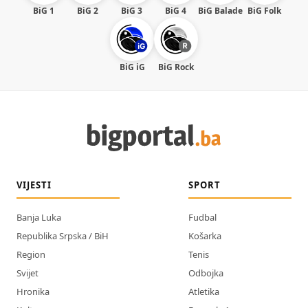
BiG 1
BiG 2
BiG 3
BiG 4
BiG Balade
BiG Folk
BiG iG
BiG Rock
VIJESTI
SPORT
Banja Luka
Fudbal
Republika Srpska / BiH
Košarka
Region
Tenis
Svijet
Odbojka
Hronika
Atletika