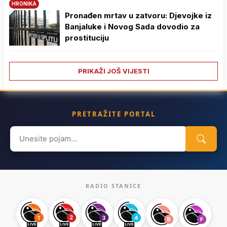
HRONIKA
Pronađen mrtav u zatvoru: Djevojke iz
Banjaluke i Novog Sada dovodio za
prostituciju
PRIKAŽI JOŠ VIJESTI
PRETRAŽITE PORTAL
Search
for:
RADIO STANICE