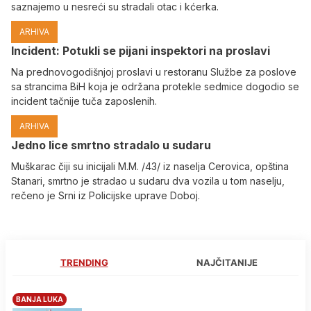
saznajemo u nesreći su stradali otac i kćerka.
ARHIVA
Incident: Potukli se pijani inspektori na proslavi
Na prednovogodišnjoj proslavi u restoranu Službe za poslove
sa strancima BiH koja je održana protekle sedmice dogodio se
incident tačnije tuča zaposlenih.
ARHIVA
Јedno lice smrtno stradalo u sudaru
Muškarac čiji su inicijali M.M. /43/ iz naselja Cerovica, opština
Stanari, smrtno je stradao u sudaru dva vozila u tom naselju,
rečeno je Srni iz Policijske uprave Doboj.
TRENDING
NAJČITANIJE
BANJA LUKA