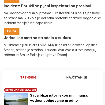
Incident: Potukli se pijani inspektori na proslavi
Na prednovogodišnjoj proslavi u restoranu Službe za poslove
sa strancima BiH koja je održana protekle sedmice dogodio se
incident tačnije tuča zaposlenih.
ARHIVA
Јedno lice smrtno stradalo u sudaru
Muškarac čiji su inicijali M.M. /43/ iz naselja Cerovica, opština
Stanari, smrtno je stradao u sudaru dva vozila u tom naselju,
rečeno je Srni iz Policijske uprave Doboj.
TRENDING
NAJČITANIJE
REPUBLIKA SRPSKA / BIH
Sava blizu istorijskog minimuma,
vodosnabdijevanje uredno