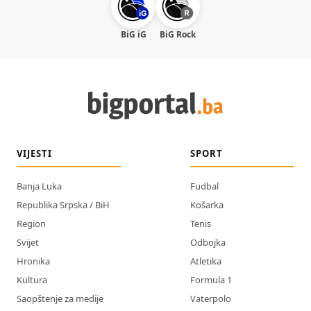
BiG iG
BiG Rock
VIJESTI
SPORT
Banja Luka
Fudbal
Republika Srpska / BiH
Košarka
Region
Tenis
Svijet
Odbojka
Hronika
Atletika
Kultura
Formula 1
Saopštenje za medije
Vaterpolo