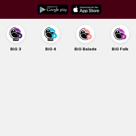
Skip
to
content
BiG 3
BiG 4
BiG Balade
BiG Folk