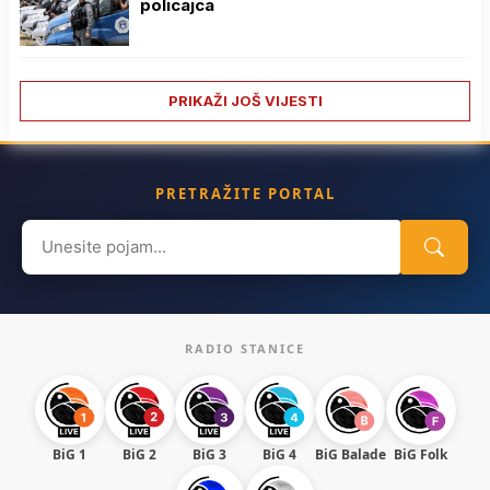
policajca
PRIKAŽI JOŠ VIJESTI
PRETRAŽITE PORTAL
Search
for:
RADIO STANICE
BiG 1
BiG 2
BiG 3
BiG 4
BiG Balade
BiG Folk