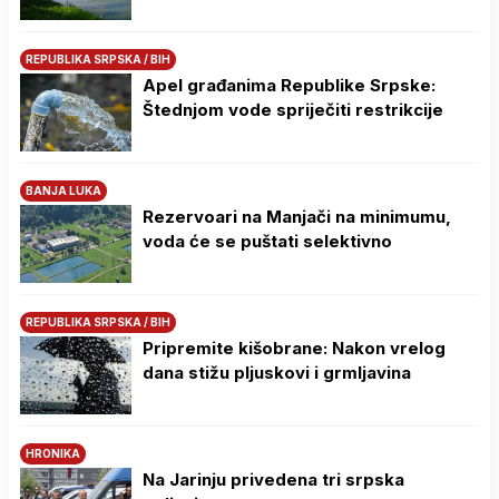
REPUBLIKA SRPSKA / BIH
Apel građanima Republike Srpske:
Štednjom vode spriječiti restrikcije
BANJA LUKA
Rezervoari na Manjači na minimumu,
voda će se puštati selektivno
REPUBLIKA SRPSKA / BIH
Pripremite kišobrane: Nakon vrelog
dana stižu pljuskovi i grmljavina
HRONIKA
Na Јarinju privedena tri srpska