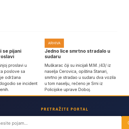
ARHIVA
i se pijani
Јedno lice smrtno stradalo u
roslavi
sudaru
joj proslavi u
Muškarac čiji su inicijali M.M. /43/ iz
za poslove sa
naselja Cerovica, opština Stanari,
 je održana
smrtno je stradao u sudaru dva vozila
dogodio se incident
u tom naselju, rečeno je Srni iz
enih.
Policijske uprave Doboj.
PRETRAŽITE PORTAL
ch