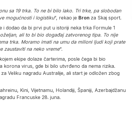
u sa 19 trka. To ne bi bilo lako. Tri trke, pa slobodan
e mogućnosti i logistiku
“, rekao je
Bron
za Skaj sport.
i dodao da bi prvi put u istoriji neka trka Formule 1
poželjan, ali to bi bio događaj zatvorenog tipa. To nije
nema trka. Moramo imati na umu da milioni ljudi koji prate
se zaustaviti na neko vreme
“.
kojem ekipe dolaze čarterima, posle čega bi bio
 na korona virus, gde bi bilo utvrđeno da nema rizika.
a Veliku nagradu Australije, ali start je odložen zbog
ahreinu, Kini, Vijetnamu, Holandiji, Španiji, Azerbajdžanu
nagradu Francuske 28. juna.