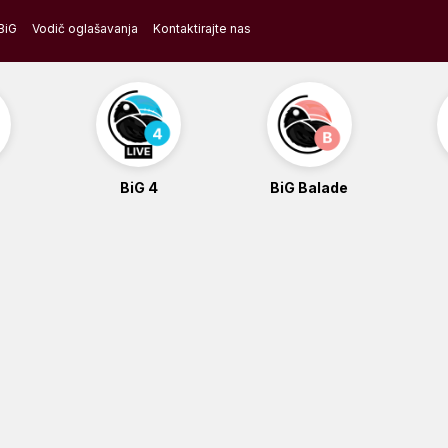
BiG
Vodič oglašavanja
Kontaktirajte nas
BiG 4
BiG Balade