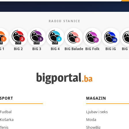
RADIO STANICE
G 1
BiG 2
BiG 3
BiG 4
BiG Balade
BiG Folk
BiG iG
BiG
SPORT
MAGAZIN
Fudbal
Ljubav i seks
Košarka
Moda
Tenis
ShowBiz