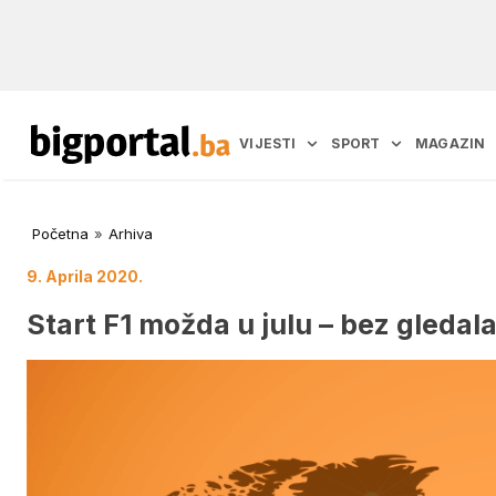
VIJESTI
SPORT
MAGAZIN
Početna
»
Arhiva
9. Aprila 2020.
Start F1 možda u julu – bez gledal