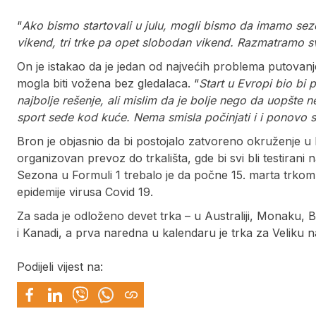
“
Ako bismo startovali u julu, mogli bismo da imamo sezon
vikend, tri trke pa opet slobodan vikend. Razmatramo sv
On je istakao da je jedan od najvećih problema putovanje 
mogla biti vožena bez gledalaca. “
Start u Evropi bio bi 
najbolje rešenje, ali mislim da je bolje nego da uopšte 
sport sede kod kuće. Nema smisla počinjati i i ponovo 
Bron je objasnio da bi postojalo zatvoreno okruženje u 
organizovan prevoz do trkališta, gde bi svi bli testirani
Sezona u Formuli 1 trebalo je da počne 15. marta trkom z
epidemije virusa Covid 19.
Za sada je odloženo devet trka – u Australiji, Monaku, B
i Kanadi, a prva naredna u kalendaru je trka za Veliku 
Podijeli vijest na: