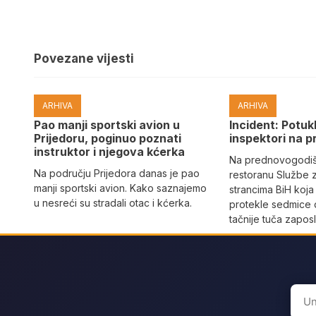
Povezane vijesti
ARHIVA
ARHIVA
Pao manji sportski avion u
Incident: Potukl
Prijedoru, poginuo poznati
inspektori na p
instruktor i njegova kćerka
Na prednovogodišn
Na području Prijedora danas je pao
restoranu Službe 
manji sportski avion. Kako saznajemo
strancima BiH koja
u nesreći su stradali otac i kćerka.
protekle sedmice 
tačnije tuča zaposl
Sear
for: