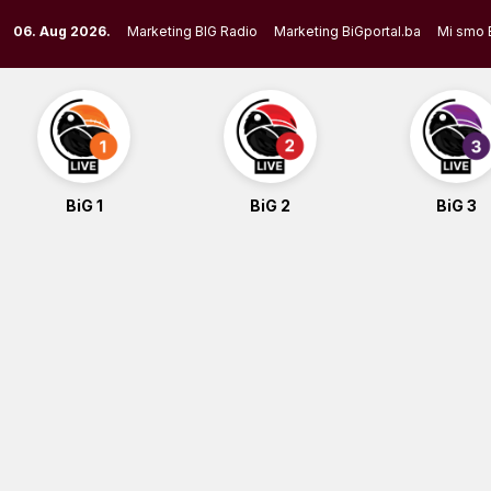
Skip
06. Aug 2026.
Marketing BIG Radio
Marketing BiGportal.ba
Mi smo 
to
content
BiG 1
BiG 2
BiG 3