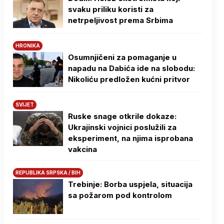
svaku priliku koristi za
netrpeljivost prema Srbima
HRONIKA
Osumnjičeni za pomaganje u
napadu na Dabića ide na slobodu:
Nikoliću predložen kućni pritvor
SVIJET
Ruske snage otkrile dokaze:
Ukrajinski vojnici poslužili za
eksperiment, na njima isprobana
vakcina
REPUBLIKA SRPSKA / BIH
Trebinje: Borba uspjela, situacija
sa požarom pod kontrolom