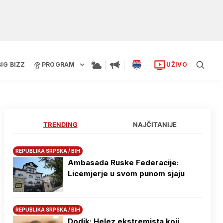
BIG BIZZ
PROGRAM
UŽIVO
TRENDING
NAJČITANIJE
REPUBLIKA SRPSKA / BIH
Ambasada Ruske Federacije:
Licemjerje u svom punom sjaju
REPUBLIKA SRPSKA / BIH
Dodik: Helez ekstremista koji