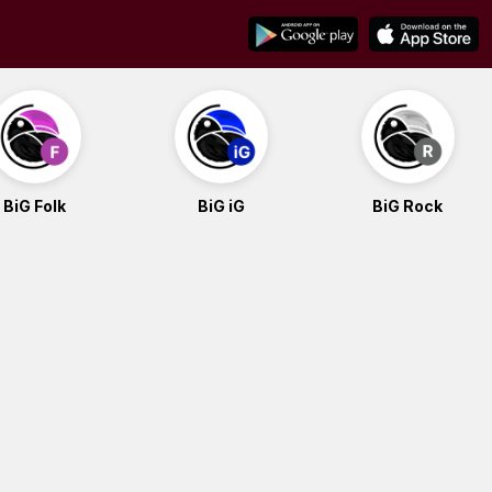
BiG Folk
BiG iG
BiG Rock