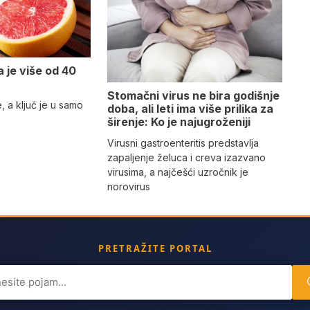
a je više od 40
Stomačni virus ne bira godišnje
e, a ključ je u samo
doba, ali leti ima više prilika za
širenje: Ko je najugroženiji
Virusni gastroenteritis predstavlja
zapaljenje želuca i creva izazvano
virusima, a najčešći uzročnik je
norovirus
PRETRAŽITE PORTAL
ch