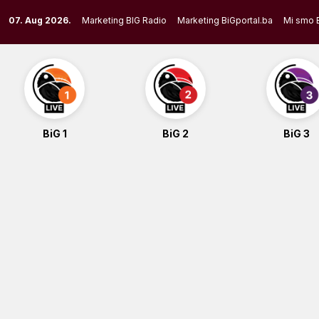
Skip
07. Aug 2026.
Marketing BIG Radio
Marketing BiGportal.ba
Mi smo 
to
content
BiG 1
BiG 2
BiG 3