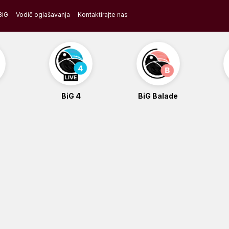
BiG
Vodič oglašavanja
Kontaktirajte nas
BiG 4
BiG Balade