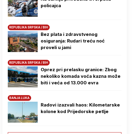
policajca
REPUBLIKA SRPSKA / BIH
Bez plata i zdravstvenog
osiguranja: Rudari treću noć
proveli u jami
REPUBLIKA SRPSKA / BIH
Oprez pri prelasku granice: Zbog
nekoliko komada voća kazna može
biti i veća od 13.000 evra
BANJA LUKA
Radovi izazvali haos: Kilometarske
kolone kod Prijedorske petlje