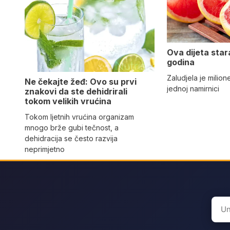
Ova dijeta star
godina
Zaludjela je milion
Ne čekajte žeđ: Ovo su prvi
jednoj namirnici
znakovi da ste dehidrirali
tokom velikih vrućina
Tokom ljetnih vrućina organizam
mnogo brže gubi tečnost, a
dehidracija se često razvija
neprimjetno
Sear
for: