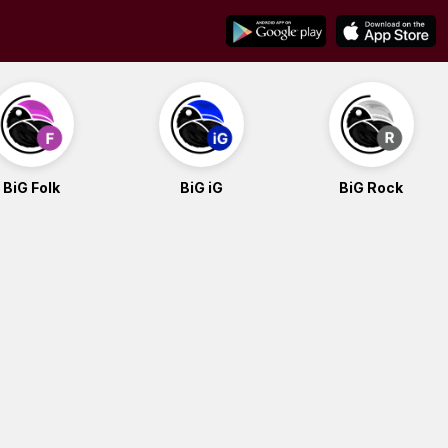
BiG Folk
BiG iG
BiG Rock