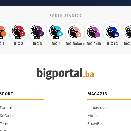
RADIO STANICE
G 1
BiG 2
BiG 3
BiG 4
BiG Balade
BiG Folk
BiG iG
BiG
SPORT
MAGAZIN
Fudbal
Ljubav i seks
Košarka
Moda
Tenis
ShowBiz