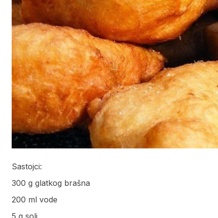
Sastojci:
300 g glatkog brašna
200 ml vode
5 g soli