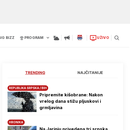
BIG BIZZ
PROGRAM
UŽIVO
TRENDING
NAJČITANIJE
REPUBLIKA SRPSKA / BIH
Pripremite kišobrane: Nakon
vrelog dana stižu pljuskovi i
grmljavina
HRONIKA
Na Јarinju privedena tri srpska