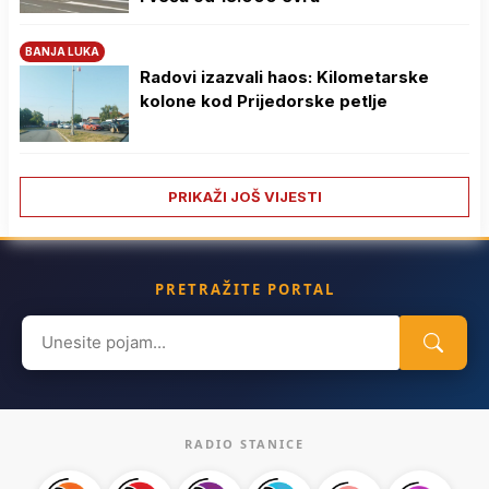
BANJA LUKA
Radovi izazvali haos: Kilometarske
kolone kod Prijedorske petlje
PRIKAŽI JOŠ VIJESTI
PRETRAŽITE PORTAL
Search
for:
RADIO STANICE