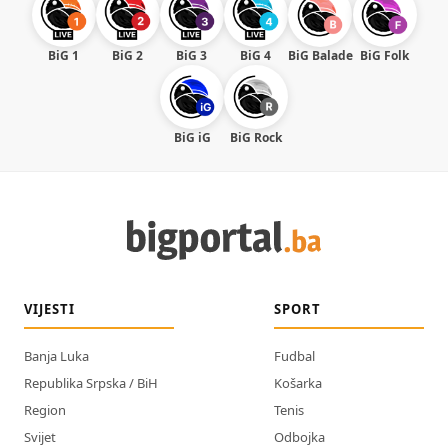
BiG 1
BiG 2
BiG 3
BiG 4
BiG Balade
BiG Folk
BiG iG
BiG Rock
VIJESTI
SPORT
Banja Luka
Fudbal
Republika Srpska / BiH
Košarka
Region
Tenis
Svijet
Odbojka