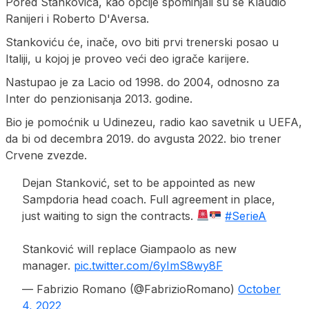
Pored Stankovića, kao opcije spominjali su se Klaudio
Ranijeri i Roberto D'Aversa.
Stankoviću će, inače, ovo biti prvi trenerski posao u
Italiji, u kojoj je proveo veći deo igrače karijere.
Nastupao je za Lacio od 1998. do 2004, odnosno za
Inter do penzionisanja 2013. godine.
Bio je pomoćnik u Udinezeu, radio kao savetnik u UEFA,
da bi od decembra 2019. do avgusta 2022. bio trener
Crvene zvezde.
Dejan Stanković, set to be appointed as new
Sampdoria head coach. Full agreement in place,
just waiting to sign the contracts.
#SerieA
Stanković will replace Giampaolo as new
manager.
pic.twitter.com/6yImS8wy8F
— Fabrizio Romano (@FabrizioRomano)
October
4, 2022