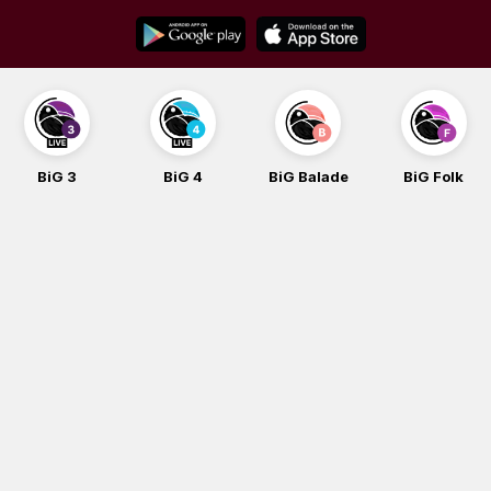
Skip
to
content
BiG 3
BiG 4
BiG Balade
BiG Folk