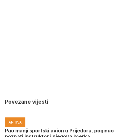
Povezane vijesti
ARHIVA
Pao manji sportski avion u Prijedoru, poginuo
poznati instruktor i njegova kćerka