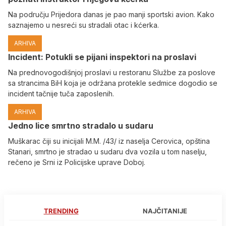
Na području Prijedora danas je pao manji sportski avion. Kako
saznajemo u nesreći su stradali otac i kćerka.
ARHIVA
Incident: Potukli se pijani inspektori na proslavi
Na prednovogodišnjoj proslavi u restoranu Službe za poslove
sa strancima BiH koja je održana protekle sedmice dogodio se
incident tačnije tuča zaposlenih.
ARHIVA
Јedno lice smrtno stradalo u sudaru
Muškarac čiji su inicijali M.M. /43/ iz naselja Cerovica, opština
Stanari, smrtno je stradao u sudaru dva vozila u tom naselju,
rečeno je Srni iz Policijske uprave Doboj.
TRENDING
NAJČITANIJE