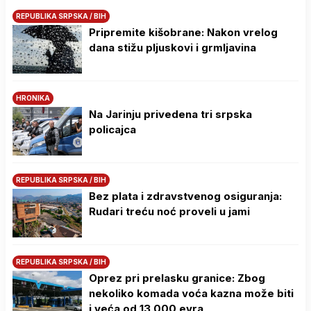
REPUBLIKA SRPSKA / BIH
Pripremite kišobrane: Nakon vrelog
dana stižu pljuskovi i grmljavina
HRONIKA
Na Јarinju privedena tri srpska
policajca
REPUBLIKA SRPSKA / BIH
Bez plata i zdravstvenog osiguranja:
Rudari treću noć proveli u jami
REPUBLIKA SRPSKA / BIH
Oprez pri prelasku granice: Zbog
nekoliko komada voća kazna može biti
i veća od 13.000 evra