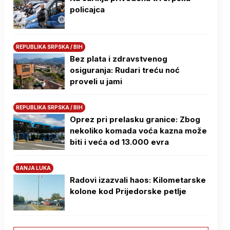
policajca
REPUBLIKA SRPSKA / BIH
Bez plata i zdravstvenog
osiguranja: Rudari treću noć
proveli u jami
REPUBLIKA SRPSKA / BIH
Oprez pri prelasku granice: Zbog
nekoliko komada voća kazna može
biti i veća od 13.000 evra
BANJA LUKA
Radovi izazvali haos: Kilometarske
kolone kod Prijedorske petlje