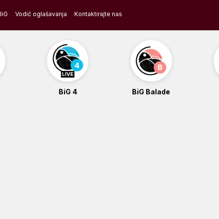
BiG
Vodič oglašavanja
Kontaktirajte nas
BiG 4
BiG Balade