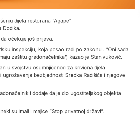
rušenju dijela restorana “Agape”
a Dodika.
da očekuje još prijava.
sku inspekciju, koja posao radi po zakonu . “Oni sada
 imaju zaštitu gradonačelnika”, kazao je Stanivuković.
ušan u svojstvu osumnjičenog za krivična djela
 i ugrožavanja bezbjednosti Srećka Radišića i njegove
donačelnik i dodaje da je dio ugostiteljskog objekta
eki su imali i majice “Stop privatnoj državi”.