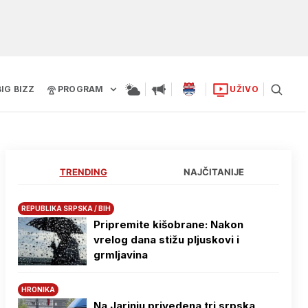
BIG BIZZ
PROGRAM
UŽIVO
TRENDING
NAJČITANIJE
REPUBLIKA SRPSKA / BIH
Pripremite kišobrane: Nakon
vrelog dana stižu pljuskovi i
grmljavina
HRONIKA
Na Јarinju privedena tri srpska