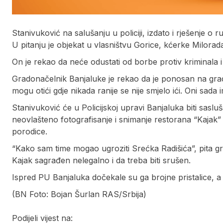
Stanivuković na salušanju u policiji, izdato i rješenje o 
U pitanju je objekat u vlasništvu Gorice, kćerke Milorad
On je rekao da neće odustati od borbe protiv kriminala i 
Gradonačelnik Banjaluke je rekao da je ponosan na grad
mogu otići gdje nikada ranije se nije smjelo ići. Oni sada
Stanivuković će u Policijskoj upravi Banjaluka biti sasl
neovlašteno fotografisanje i snimanje restorana “Kajak”
porodice.
“Kako sam time mogao ugroziti Srećka Radišića”, pita gra
Kajak sagrađen nelegalno i da treba biti srušen.
Ispred PU Banjaluka dočekale su ga brojne pristalice, a n
(BN Foto: Bojan Šurlan RAS/Srbija)
Podijeli vijest na: