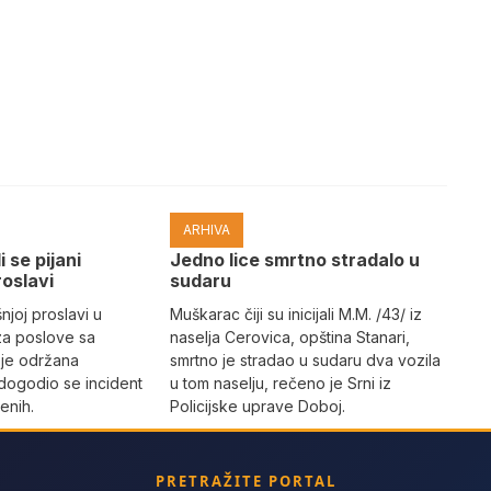
ARHIVA
i se pijani
Јedno lice smrtno stradalo u
roslavi
sudaru
joj proslavi u
Muškarac čiji su inicijali M.M. /43/ iz
za poslove sa
naselja Cerovica, opština Stanari,
 je održana
smrtno je stradao u sudaru dva vozila
dogodio se incident
u tom naselju, rečeno je Srni iz
enih.
Policijske uprave Doboj.
PRETRAŽITE PORTAL