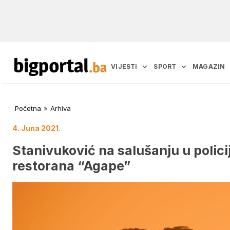
VIJESTI
SPORT
MAGAZIN
Početna
»
Arhiva
4. Juna 2021.
Stanivuković na salušanju u policiji
restorana “Agape”