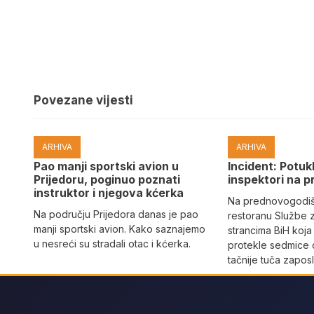
Povezane vijesti
ARHIVA
ARHIVA
Pao manji sportski avion u
Incident: Potukl
Prijedoru, poginuo poznati
inspektori na p
instruktor i njegova kćerka
Na prednovogodišn
Na području Prijedora danas je pao
restoranu Službe 
manji sportski avion. Kako saznajemo
strancima BiH koja
u nesreći su stradali otac i kćerka.
protekle sedmice 
tačnije tuča zaposl