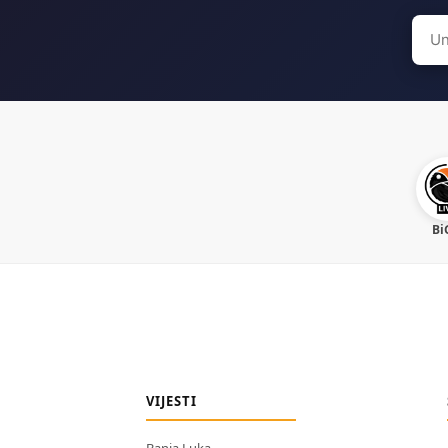
Sear
for:
Bi
VIJESTI