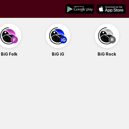
BiG Folk
BiG iG
BiG Rock