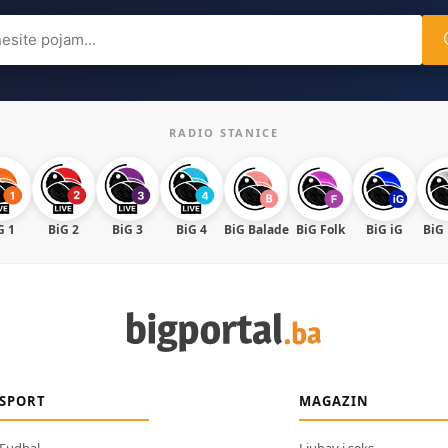
ch
RADIO STANICE
G 1
BiG 2
BiG 3
BiG 4
BiG Balade
BiG Folk
BiG iG
BiG
SPORT
MAGAZIN