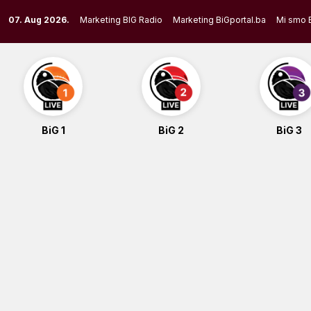
Skip
07. Aug 2026.
Marketing BIG Radio
Marketing BiGportal.ba
Mi smo 
to
content
BiG 1
BiG 2
BiG 3