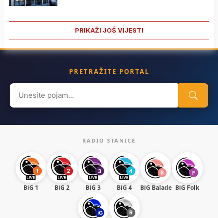
PRIKAŽI JOŠ VIJESTI
PRETRAŽITE PORTAL
Search
for:
RADIO STANICE
BiG 1
BiG 2
BiG 3
BiG 4
BiG Balade
BiG Folk