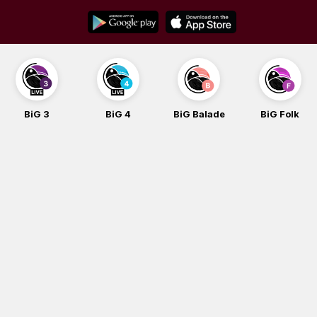
Skip
to
content
BiG 3
BiG 4
BiG Balade
BiG Folk