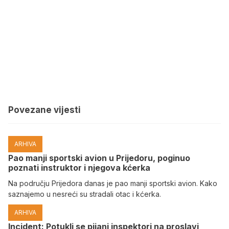
Povezane vijesti
ARHIVA
Pao manji sportski avion u Prijedoru, poginuo
poznati instruktor i njegova kćerka
Na području Prijedora danas je pao manji sportski avion. Kako
saznajemo u nesreći su stradali otac i kćerka.
ARHIVA
Incident: Potukli se pijani inspektori na proslavi