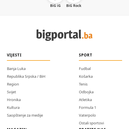
BiG iG
BiG Rock
VIJESTI
SPORT
Banja Luka
Fudbal
Republika Srpska / BiH
Košarka
Region
Tenis
Svijet
Odbojka
Hronika
Atletika
Kultura
Formula 1
Saopštenje za medije
Vaterpolo
Ostali sportovi