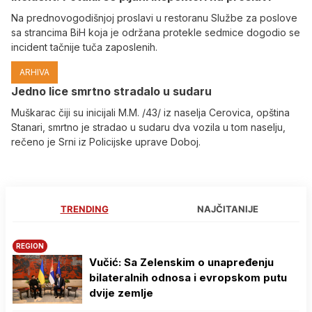
Na prednovogodišnjoj proslavi u restoranu Službe za poslove
sa strancima BiH koja je održana protekle sedmice dogodio se
incident tačnije tuča zaposlenih.
ARHIVA
Јedno lice smrtno stradalo u sudaru
Muškarac čiji su inicijali M.M. /43/ iz naselja Cerovica, opština
Stanari, smrtno je stradao u sudaru dva vozila u tom naselju,
rečeno je Srni iz Policijske uprave Doboj.
TRENDING
NAJČITANIJE
REGION
Vučić: Sa Zelenskim o unapređenju
bilateralnih odnosa i evropskom putu
dvije zemlje