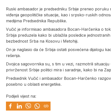
Ruski ambasador je predsedniku Srbije preneo poruku mi
viđenja geopolitičke situacije, kao i srpsko-ruskih odno
medijima Predsednika Republike.
Vučić je informisao ambasadora Bocan-Harčenka o toku d
Srbija preduzela kako bi ublažila posledice jednostranih 
bezbednost Srba na Kosovu i Metohiji.
On je naglasio da će Srbija ostati posvećena dijalogu 
rešenja.
Dvojica sagovornika su, s tim u vezi, razmotrili situacij
privrženost Srbije politici mira i saradnje, kako bi na 
Predsednik Vučić i ambasador Bocan-Harčenko razgovara
posebno u oblasti energetike.
Podijeli vijest na: