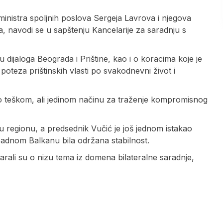
nistra spoljnih poslova Sergeja Lavrova i njegova
sa, navodi se u sapštenju Kancelarije za saradnju s
ijaloga Beograda i Prištine, kao i o koracima koje je
poteza prištinskih vlasti po svakodnevni život i
kao teškom, ali jedinom načinu za traženje kompromisnog
u u regionu, a predsednik Vučić je još jednom istakao
Zapadnom Balkanu bila održana stabilnost.
li su o nizu tema iz domena bilateralne saradnje,