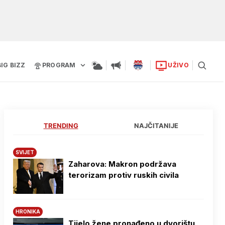
BIG BIZZ
PROGRAM
UŽIVO
TRENDING
NAJČITANIJE
SVIJET
Zaharova: Makron podržava
terorizam protiv ruskih civila
HRONIKA
Tijelo žene pronađeno u dvorištu