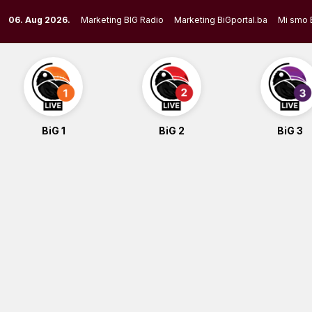
Skip
06. Aug 2026.
Marketing BIG Radio
Marketing BiGportal.ba
Mi smo 
to
content
BiG 1
BiG 2
BiG 3