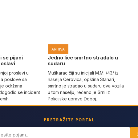
ARHIVA
i se pijani
Јedno lice smrtno stradalo u
roslavi
sudaru
joj proslavi u
Muškarac čiji su inicijali M.M. /43/ iz
za poslove sa
naselja Cerovica, opština Stanari,
 je održana
smrtno je stradao u sudaru dva vozila
dogodio se incident
u tom naselju, rečeno je Srni iz
enih.
Policijske uprave Doboj.
PRETRAŽITE PORTAL
ch