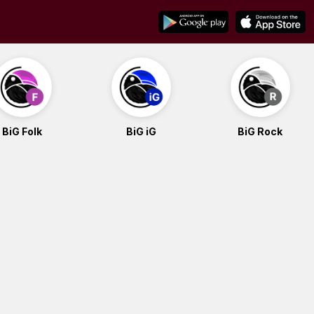
BiG Folk
BiG iG
BiG Rock