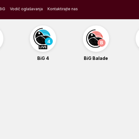
BiG
Vodič oglašavanja
Kontaktirajte nas
BiG 4
BiG Balade