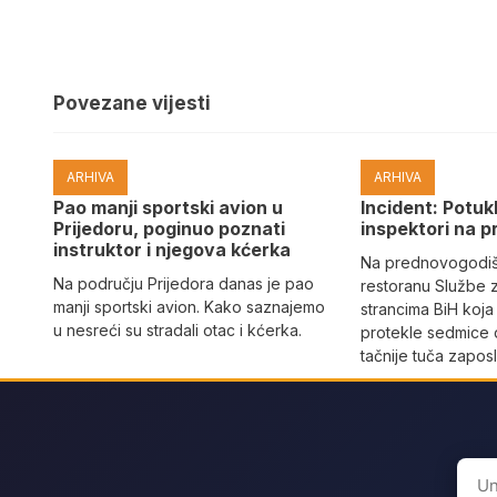
Povezane vijesti
ARHIVA
ARHIVA
Pao manji sportski avion u
Incident: Potukl
Prijedoru, poginuo poznati
inspektori na p
instruktor i njegova kćerka
Na prednovogodišn
Na području Prijedora danas je pao
restoranu Službe 
manji sportski avion. Kako saznajemo
strancima BiH koja
u nesreći su stradali otac i kćerka.
protekle sedmice 
tačnije tuča zaposl
Sear