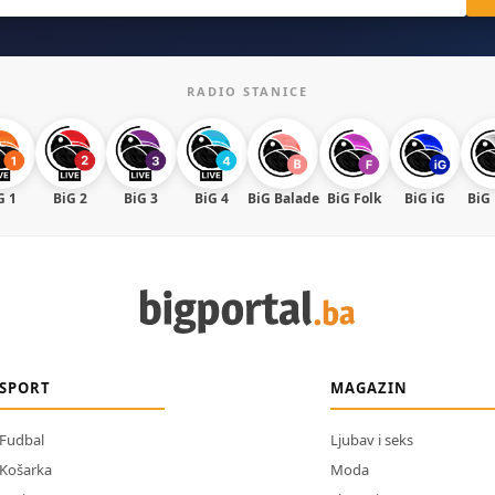
RADIO STANICE
G 1
BiG 2
BiG 3
BiG 4
BiG Balade
BiG Folk
BiG iG
BiG
SPORT
MAGAZIN
Fudbal
Ljubav i seks
Košarka
Moda