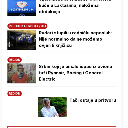
kuće u Laktašima, naložena
obdukcija
REPUBLIKA SRPSKA / BIH
Rudari stupili u radnički neposluh:
Nije normalno da ne možemo
ovjeriti knjižicu
REGION
Srbin koji je umalo ispao iz aviona
tuži Ryanair, Boeing i General
Electric
REGION
Tači ostaje u pritvoru