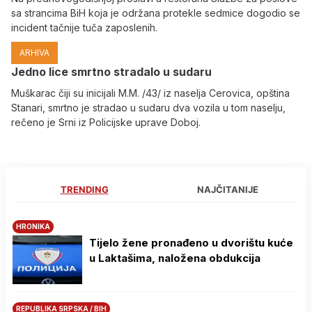
sa strancima BiH koja je održana protekle sedmice dogodio se
incident tačnije tuča zaposlenih.
ARHIVA
Јedno lice smrtno stradalo u sudaru
Muškarac čiji su inicijali M.M. /43/ iz naselja Cerovica, opština
Stanari, smrtno je stradao u sudaru dva vozila u tom naselju,
rečeno je Srni iz Policijske uprave Doboj.
TRENDING
NAJČITANIJE
HRONIKA
Tijelo žene pronađeno u dvorištu kuće
u Laktašima, naložena obdukcija
REPUBLIKA SRPSKA / BIH