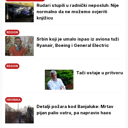
Rudari stupili u radnički neposluh: Nije
normalno da ne možemo ovjeriti
knjižicu
REGION
Srbin koji je umalo ispao iz aviona tuži
Ryanair, Boeing i General Electric
REGION
Tači ostaje u pritvoru
HRONIKA
Detalji požara kod Banjaluke: Mrtav
pijan palio vatru, pa napravio haos