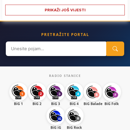
PRIKAŽI JOŠ VIJESTI
PRETRAŽITE PORTAL
Search
for:
RADIO STANICE
BiG 1
BiG 2
BiG 3
BiG 4
BiG Balade
BiG Folk
BiG iG
BiG Rock