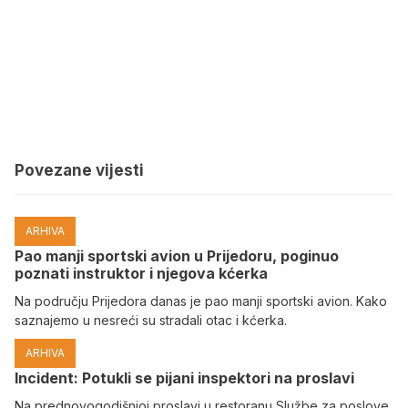
Povezane vijesti
ARHIVA
Pao manji sportski avion u Prijedoru, poginuo
poznati instruktor i njegova kćerka
Na području Prijedora danas je pao manji sportski avion. Kako
saznajemo u nesreći su stradali otac i kćerka.
ARHIVA
Incident: Potukli se pijani inspektori na proslavi
Na prednovogodišnjoj proslavi u restoranu Službe za poslove