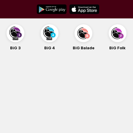
Skip
to
content
BiG 3
BiG 4
BiG Balade
BiG Folk