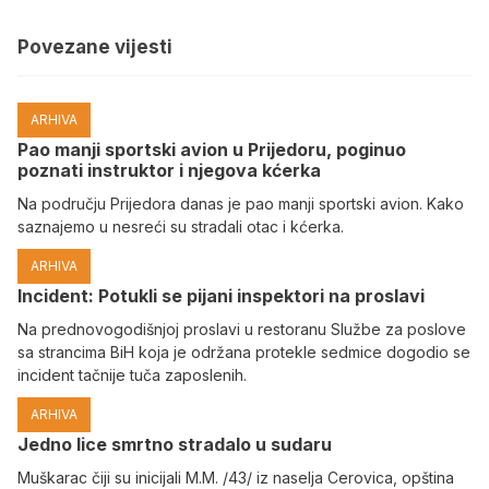
Povezane vijesti
ARHIVA
Pao manji sportski avion u Prijedoru, poginuo
poznati instruktor i njegova kćerka
Na području Prijedora danas je pao manji sportski avion. Kako
saznajemo u nesreći su stradali otac i kćerka.
ARHIVA
Incident: Potukli se pijani inspektori na proslavi
Na prednovogodišnjoj proslavi u restoranu Službe za poslove
sa strancima BiH koja je održana protekle sedmice dogodio se
incident tačnije tuča zaposlenih.
ARHIVA
Јedno lice smrtno stradalo u sudaru
Muškarac čiji su inicijali M.M. /43/ iz naselja Cerovica, opština