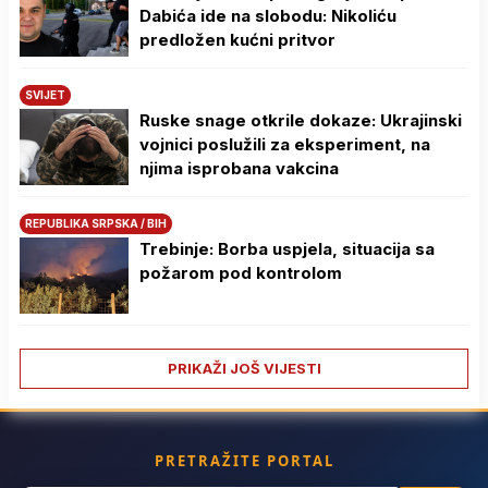
Dabića ide na slobodu: Nikoliću
predložen kućni pritvor
SVIJET
Ruske snage otkrile dokaze: Ukrajinski
vojnici poslužili za eksperiment, na
njima isprobana vakcina
REPUBLIKA SRPSKA / BIH
Trebinje: Borba uspjela, situacija sa
požarom pod kontrolom
PRIKAŽI JOŠ VIJESTI
PRETRAŽITE PORTAL