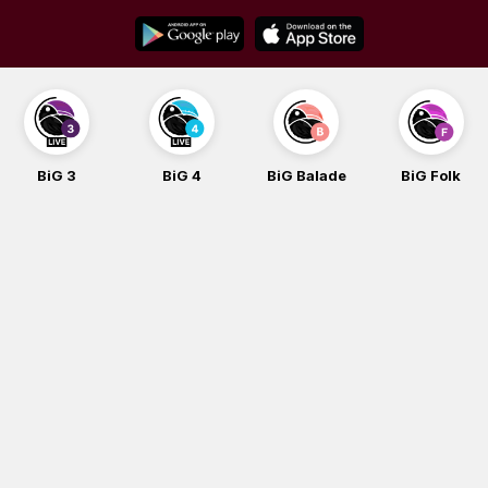
Skip
to
content
BiG 3
BiG 4
BiG Balade
BiG Folk