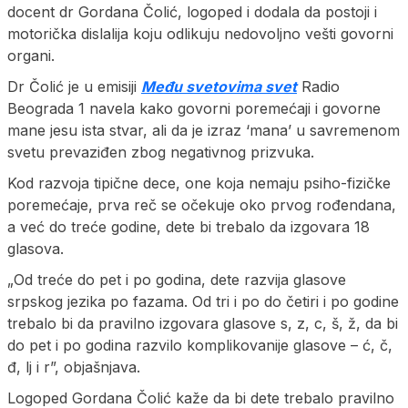
docent dr Gordana Čolić, logoped i dodala da postoji i
motorička dislalija koju odlikuju nedovoljno vešti govorni
organi.
Dr Čolić je u emisiji
Među svetovima svet
Radio
Beograda 1 navela kako govorni poremećaji i govorne
mane jesu ista stvar, ali da je izraz ‘mana’ u savremenom
svetu prevaziđen zbog negativnog prizvuka.
Kod razvoja tipične dece, one koja nemaju psiho-fizičke
poremećaje, prva reč se očekuje oko prvog rođendana,
a već do treće godine, dete bi trebalo da izgovara 18
glasova.
„Od treće do pet i po godina, dete razvija glasove
srpskog jezika po fazama. Od tri i po do četiri i po godine
trebalo bi da pravilno izgovara glasove s, z, c, š, ž, da bi
do pet i po godina razvilo komplikovanije glasove – ć, č,
đ, lj i r”, objašnjava.
Logoped Gordana Čolić kaže da bi dete trebalo pravilno