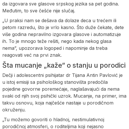
da izgovara sve glasove srpskog jezika sa pet godina.
Međutim, to sve češće nije slučaj.
„U praksi nam se dešava da dolaze deca u trećem ili
petom razredu, što je vrlo kasno. Što duže čekate, dete
više godina nepravilno izgovara glasove i automatizuje
ih. To je mnogo teže rešiti, nego kada nekog glasa
nema”, upozorava logoped i napominje da treba
reagovati već na prvi znak.
Šta mucanje „kaže” o stanju u porodici
Dečji i adolescentni psihijatar dr Tijana Antin Pavlović je
u istoj emisiji sa psihološkog stanovišta predočila
pojedine govorne poremećaje, naglašavajući da nema
svaki od njih svoj psihički uzrok. Mucanje, na primer, ima
takvu osnovu, koja najčešće nastaje u porodičnom
okruženju.
„Tu možemo govoriti o hladnoj, nestimulativnoj
porodičnoj atmosferi, o roditeljima koji nejasno