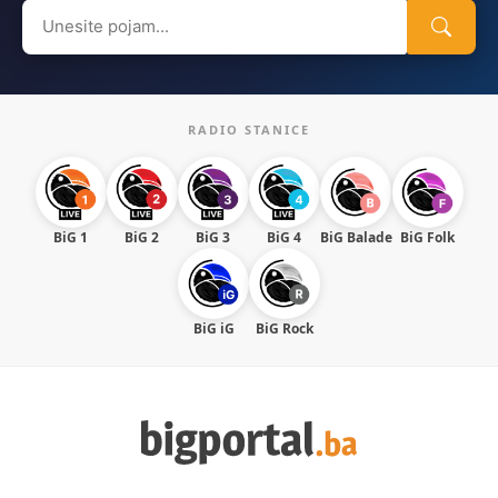
Search
for:
RADIO STANICE
BiG 1
BiG 2
BiG 3
BiG 4
BiG Balade
BiG Folk
BiG iG
BiG Rock