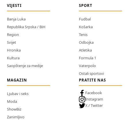
VIJESTI
SPORT
Banja Luka
Fudbal
Republika Srpska / BiH
Košarka
Region
Tenis
Svijet
Odbojka
Hronika
Atletika
Kultura
Formula 1
Saopštenje za medije
Vaterpolo
Ostali sportovi
MAGAZIN
PRATITE NAS
Facebook
Ljubav i seks
Instagram
Moda
X / Twitter
ShowBiz
Zanimljivo