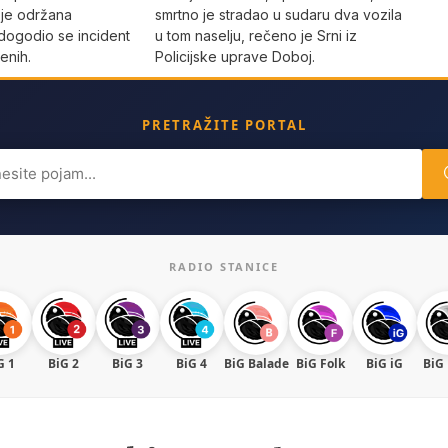
 je održana
smrtno je stradao u sudaru dva vozila
dogodio se incident
u tom naselju, rečeno je Srni iz
enih.
Policijske uprave Doboj.
PRETRAŽITE PORTAL
ch
RADIO STANICE
G 1
BiG 2
BiG 3
BiG 4
BiG Balade
BiG Folk
BiG iG
BiG