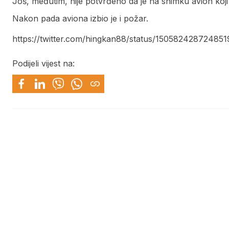
Još, međutim, nije potvrđeno da je na snimku avion koji 
Nakon pada aviona izbio je i požar.
https://twitter.com/hingkan88/status/150582428724851
Podijeli vijest na: