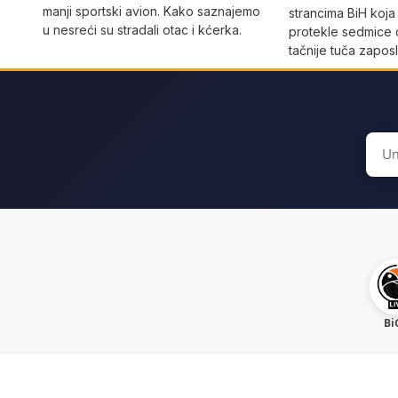
manji sportski avion. Kako saznajemo
strancima BiH koja
u nesreći su stradali otac i kćerka.
protekle sedmice 
tačnije tuča zaposl
Sear
for:
Bi