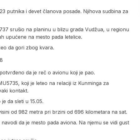
23 putnika i devet članova posade. Njihova sudbina za
g 737 srušio na planinu u blizu grada Vudžua, u regionu
ah upućene na mesto pada letelice.
eo da gori zbog kvara.
98
e potvrđeno da je reč o avionu koji je pao.
U5735, koji je leteo na relaciji iz Kunminga za
vaki kontakt.
e da sleti u 15.05.
isini od 982 metra pri brzini od 696 kilometara na sat.
e navodi da je mesto pada aviona. Na njemu se vidi gust