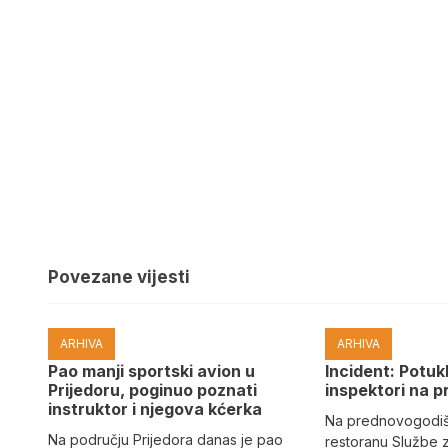
Povezane vijesti
ARHIVA
ARHIVA
Pao manji sportski avion u
Incident: Potukl
Prijedoru, poginuo poznati
inspektori na p
instruktor i njegova kćerka
Na prednovogodišn
Na području Prijedora danas je pao
restoranu Službe 