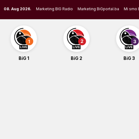
Skip
08. Aug 2026.
Marketing BIG Radio
Marketing BiGportal.ba
Mi smo 
to
content
BiG 1
BiG 2
BiG 3