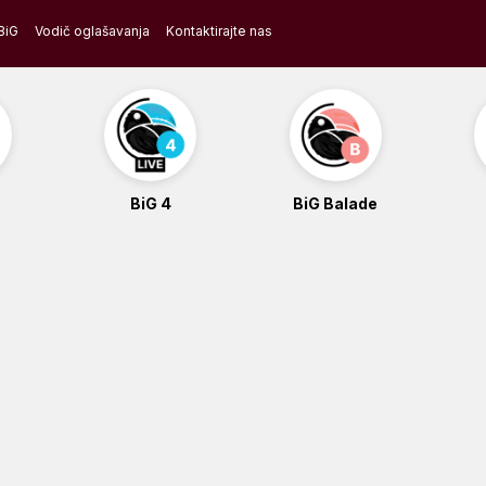
BiG
Vodič oglašavanja
Kontaktirajte nas
BiG 4
BiG Balade