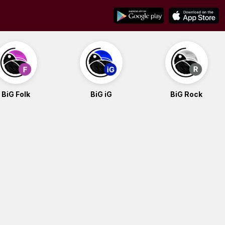
BiG Folk
BiG iG
BiG Rock