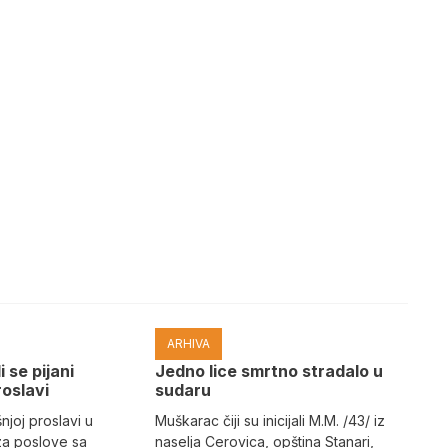
ARHIVA
i se pijani
Јedno lice smrtno stradalo u
roslavi
sudaru
joj proslavi u
Muškarac čiji su inicijali M.M. /43/ iz
za poslove sa
naselja Cerovica, opština Stanari,