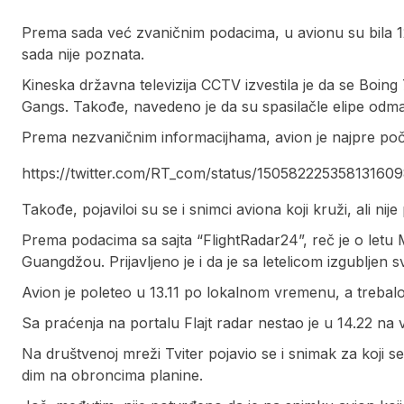
Prema sada već zvaničnim podacima, u avionu su bila 1
sada nije poznata.
Kineska državna televizija CCTV izvestila je da se Boin
Gangs. Takođe, navedeno je da su spasilačle elipe odm
Prema nezvaničnim informacijhama, avion je najpre poč
https://twitter.com/RT_com/status/15058222535813160
Takođe, pojaviloi su se i snimci aviona koji kruži, ali nij
Prema podacima sa sajta “FlightRadar24”, reč je o letu M
Guangdžou. Prijavljeno je i da je sa letelicom izgubljen s
Avion je poleteo u 13.11 po lokalnom vremenu, a trebalo j
Sa praćenja na portalu Flajt radar nestao je u 14.22 na v
Na društvenoj mreži Tviter pojavio se i snimak za koji s
dim na obroncima planine.