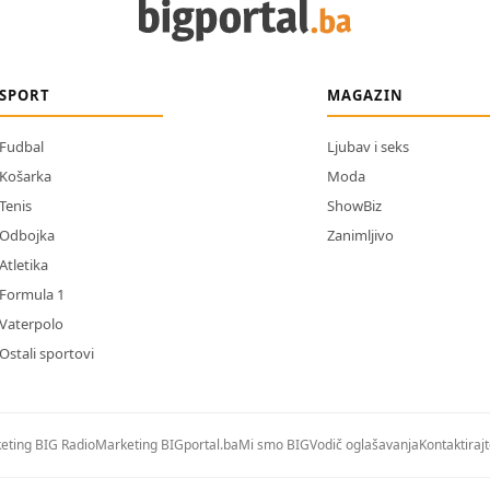
SPORT
MAGAZIN
Fudbal
Ljubav i seks
Košarka
Moda
Tenis
ShowBiz
Odbojka
Zanimljivo
Atletika
Formula 1
Vaterpolo
Ostali sportovi
eting BIG Radio
Marketing BIGportal.ba
Mi smo BIG
Vodič oglašavanja
Kontaktiraj