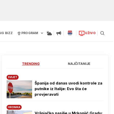
BIG BIZZ
PROGRAM
UŽIVO
TRENDING
NAJČITANIJE
SVIJET
Španija od danas uvodi kontrole za
putnike iz Italije: Evo šta će
provjeravati
HRONIKA
Vršnjačko nasilje u Mrkonjić Gradu: