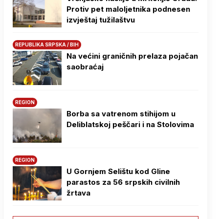
Protiv pet maloljetnika podnesen
izvještaj tužilaštvu
REPUBLIKA SRPSKA / BIH
Na većini graničnih prelaza pojačan
saobraćaj
REGION
Borba sa vatrenom stihijom u
Deliblatskoj peščari i na Stolovima
REGION
U Gornjem Selištu kod Gline
parastos za 56 srpskih civilnih
žrtava