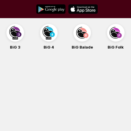
Skip
to
content
BiG 3
BiG 4
BiG Balade
BiG Folk