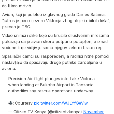
da li ima mrtvih.
Avion, koji je poleteo iz glavnog grada Dar es Salama,
“jutros je pao u jezero Viktorija zbog oluje i obilnih kiša”,
preneo je TBC.
Video snimci i slike koje su kružile društvenim mrežama
pokazuju da je avion skoro potpuno potopljen, a iznad
vodene linije vidljiv je samo njegov zeleni i braon rep.
Spasilački čamci su raspoređeni, a radnici hitne pomoći
nastavljaju da spasavaju druge putnike zarobljene u
avionu.
Precision Air flight plunges into Lake Victoria
when landing at Bukoba Airport in Tanzania,
authorities say rescue operations underway
: Courtesy
pic.twitter.com/WJLYfGeVjw
— Citizen TV Kenya (@citizentvkenya)
November