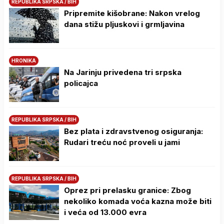
REPUBLIKA SRPSKA / BIH
Pripremite kišobrane: Nakon vrelog
dana stižu pljuskovi i grmljavina
HRONIKA
Na Јarinju privedena tri srpska
policajca
REPUBLIKA SRPSKA / BIH
Bez plata i zdravstvenog osiguranja:
Rudari treću noć proveli u jami
REPUBLIKA SRPSKA / BIH
Oprez pri prelasku granice: Zbog
nekoliko komada voća kazna može biti
i veća od 13.000 evra