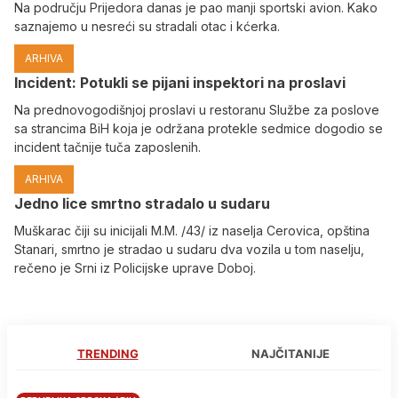
Na području Prijedora danas je pao manji sportski avion. Kako
saznajemo u nesreći su stradali otac i kćerka.
ARHIVA
Incident: Potukli se pijani inspektori na proslavi
Na prednovogodišnjoj proslavi u restoranu Službe za poslove
sa strancima BiH koja je održana protekle sedmice dogodio se
incident tačnije tuča zaposlenih.
ARHIVA
Јedno lice smrtno stradalo u sudaru
Muškarac čiji su inicijali M.M. /43/ iz naselja Cerovica, opština
Stanari, smrtno je stradao u sudaru dva vozila u tom naselju,
rečeno je Srni iz Policijske uprave Doboj.
TRENDING
NAJČITANIJE