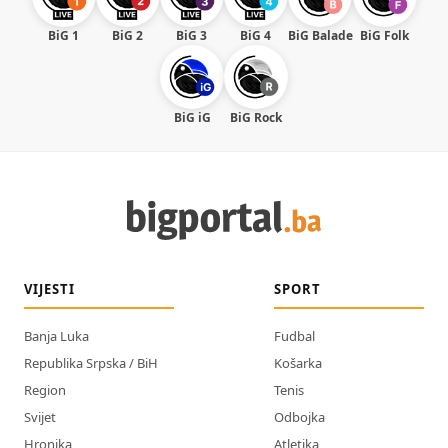
BiG 1
BiG 2
BiG 3
BiG 4
BiG Balade
BiG Folk
BiG iG
BiG Rock
VIJESTI
SPORT
Banja Luka
Fudbal
Republika Srpska / BiH
Košarka
Region
Tenis
Svijet
Odbojka
Hronika
Atletika