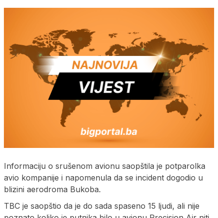
Informaciju o srušenom avionu saopštila je potparolka
avio kompanije i napomenula da se incident dogodio u
blizini aerodroma Bukoba.
TBC je saopštio da je do sada spaseno 15 ljudi, ali nije
poznato koliko je putnika bilo u avionu Precision Air niti