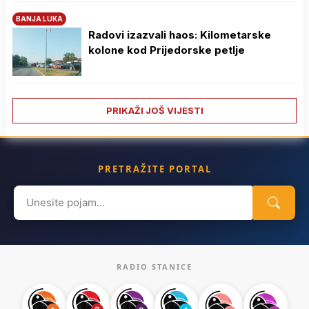
BANJA LUKA
Radovi izazvali haos: Kilometarske
kolone kod Prijedorske petlje
PRIKAŽI JOŠ VIJESTI
PRETRAŽITE PORTAL
Search
for:
RADIO STANICE