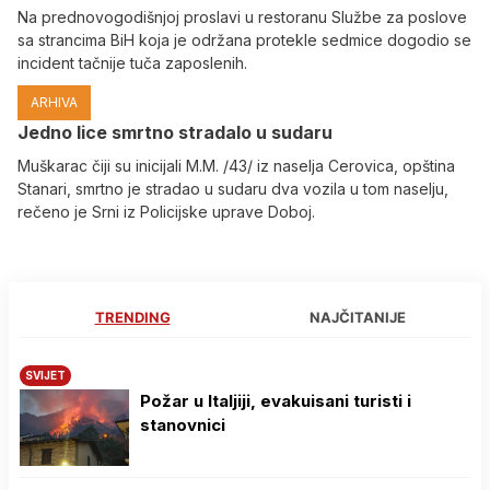
Na prednovogodišnjoj proslavi u restoranu Službe za poslove
sa strancima BiH koja je održana protekle sedmice dogodio se
incident tačnije tuča zaposlenih.
ARHIVA
Јedno lice smrtno stradalo u sudaru
Muškarac čiji su inicijali M.M. /43/ iz naselja Cerovica, opština
Stanari, smrtno je stradao u sudaru dva vozila u tom naselju,
rečeno je Srni iz Policijske uprave Doboj.
TRENDING
NAJČITANIJE
SVIJET
Požar u Italjiji, evakuisani turisti i
stanovnici