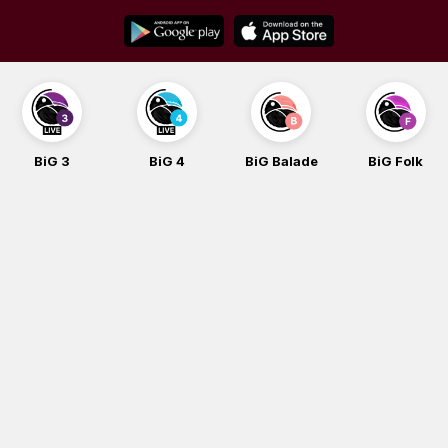
Skip
to
content
BiG 3
BiG 4
BiG Balade
BiG Folk