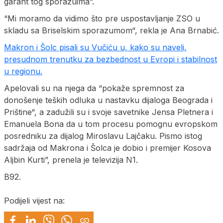
garant tog sporazuima”.
“Mi moramo da vidimo što pre uspostavljanje ZSO u
skladu sa Briselskim sporazumom“, rekla je Ana Brnabić.
Makron i Šolc pisali su Vučiću u, kako su naveli,
presudnom trenutku za bezbednost u Evropi i stabilnost
u regionu.
Apelovali su na njega da “pokaže spremnost za
donošenje teških odluka u nastavku dijaloga Beograda i
Prištine“, a zadužili su i svoje savetnike Jensa Pletnera i
Emanuela Bona da u tom procesu pomognu evropskom
posredniku za dijalog Miroslavu Lajčaku. Pismo istog
sadržaja od Makrona i Šolca je dobio i premijer Kosova
Aljbin Kurti”, prenela je televizija N1.
B92.
Podijeli vijest na: