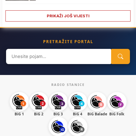
PRIKAŽI JOŠ VIJESTI
PRETRAŽITE PORTAL
Search
for:
RADIO STANICE
BiG 1
BiG 2
BiG 3
BiG 4
BiG Balade
BiG Folk