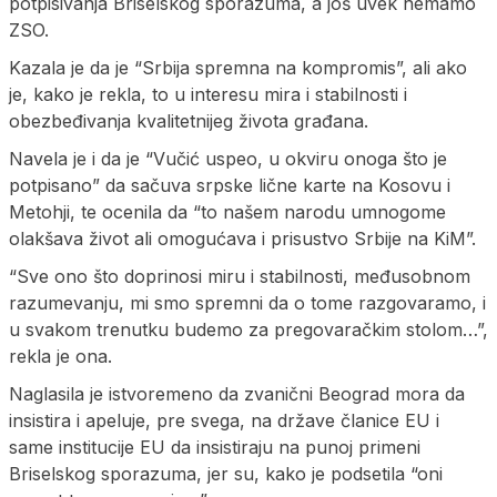
potpisivanja Briselskog sporazuma, a još uvek nemamo
ZSO.
Kazala je da je “Srbija spremna na kompromis”, ali ako
je, kako je rekla, to u interesu mira i stabilnosti i
obezbeđivanja kvalitetnijeg života građana.
Navela je i da je “Vučić uspeo, u okviru onoga što je
potpisano” da sačuva srpske lične karte na Kosovu i
Metohji, te ocenila da “to našem narodu umnogome
olakšava život ali omogućava i prisustvo Srbije na KiM”.
“Sve ono što doprinosi miru i stabilnosti, međusobnom
razumevanju, mi smo spremni da o tome razgovaramo, i
u svakom trenutku budemo za pregovaračkim stolom…”,
rekla je ona.
Naglasila je istvoremeno da zvanični Beograd mora da
insistira i apeluje, pre svega, na države članice EU i
same institucije EU da insistiraju na punoj primeni
Briselskog sporazuma, jer su, kako je podsetila “oni