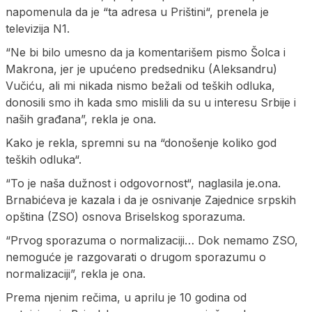
napomenula da je “ta adresa u Prištini“, prenela je
televizija N1.
“Ne bi bilo umesno da ja komentarišem pismo Šolca i
Makrona, jer je upućeno predsedniku (Aleksandru)
Vučiću, ali mi nikada nismo bežali od teških odluka,
donosili smo ih kada smo mislili da su u interesu Srbije i
naših građana”, rekla je ona.
Kako je rekla, spremni su na “donošenje koliko god
teških odluka“.
“To je naša dužnost i odgovornost“, naglasila je.ona.
Brnabićeva je kazala i da je osnivanje Zajednice srpskih
opština (ZSO) osnova Briselskog sporazuma.
“Prvog sporazuma o normalizaciji… Dok nemamo ZSO,
nemoguće je razgovarati o drugom sporazumu o
normalizaciji”, rekla je ona.
Prema njenim rečima, u aprilu je 10 godina od