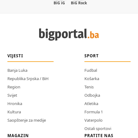
BiG iG
BiG Rock
VIJESTI
SPORT
Banja Luka
Fudbal
Republika Srpska / BiH
Košarka
Region
Tenis
Svijet
Odbojka
Hronika
Atletika
Kultura
Formula 1
Saopštenje za medije
Vaterpolo
Ostali sportovi
MAGAZIN
PRATITE NAS