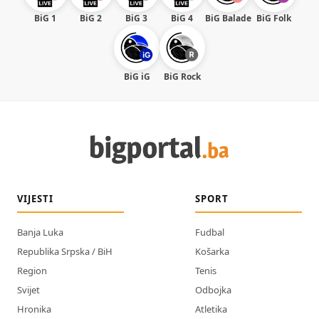
BiG 1
BiG 2
BiG 3
BiG 4
BiG Balade
BiG Folk
BiG iG
BiG Rock
VIJESTI
SPORT
Banja Luka
Fudbal
Republika Srpska / BiH
Košarka
Region
Tenis
Svijet
Odbojka
Hronika
Atletika