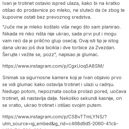
Ivan je trotinet ostavio ispred ulaza, kako bi na kratko
otišao do prodavnice po mleko, ne sluteći da će zbog te
kupovine ostati bez prevoznog sredstva.
“Juče me je mleko koštalo više nego što sam planirao.
Nikada mi niko ništa nije ukrao, sada prvi put i mogu
vam reći da je prilično glup osećaj. Ovaj isti tip je istog
dana ukrao još dva bicikla i dve torbice za Zvezdari.
Šerujte i vežite se, pozz”, napisao je glumac.
https://www.instagram.com/p/CgxUoq5A8SM/
Snimak sa sigurnosne kamere koji je Ivan objavio prvo
se vidi glumac kako ostavlja trotinet i ulazi u radnju.
Nedugo potom, nepoznata osoba prolazi pored, uočava
trotinet, ali nastavlja dalje. Nekoliko sekundi kasnije, on
se vratio, ukrao trotinet i otišao svojim putem.
https://www.instagram.com/p/CSBvTTmLYNS/?
utm_source=ig_embed&ig_rid=c468d9d5-2060-41cb-