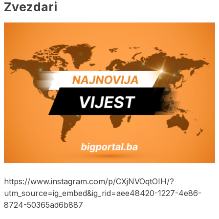
Zvezdari
https://www.instagram.com/p/CXjNVOqtOIH/?
utm_source=ig_embed&ig_rid=aee48420-1227-4e86-
8724-50365ad6b887