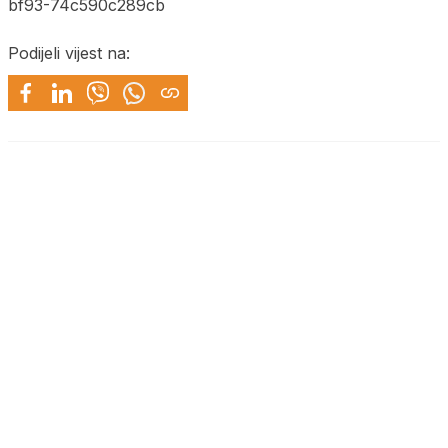
bf93-74c590c289cb
Podijeli vijest na: