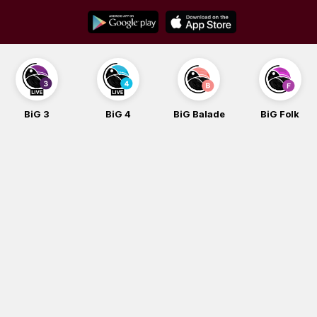
Skip
to
content
BiG 3
BiG 4
BiG Balade
BiG Folk