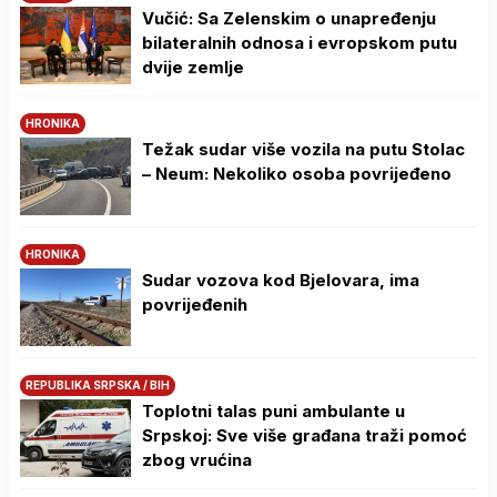
Vučić: Sa Zelenskim o unapređenju
bilateralnih odnosa i evropskom putu
dvije zemlje
HRONIKA
Težak sudar više vozila na putu Stolac
– Neum: Nekoliko osoba povrijeđeno
HRONIKA
Sudar vozova kod Bjelovara, ima
povrijeđenih
REPUBLIKA SRPSKA / BIH
Toplotni talas puni ambulante u
Srpskoj: Sve više građana traži pomoć
zbog vrućina