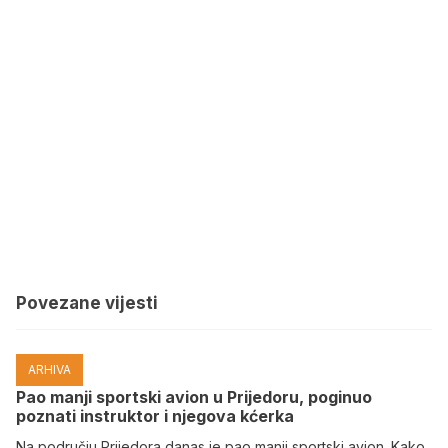
Povezane vijesti
ARHIVA
Pao manji sportski avion u Prijedoru, poginuo
poznati instruktor i njegova kćerka
Na području Prijedora danas je pao manji sportski avion. Kako