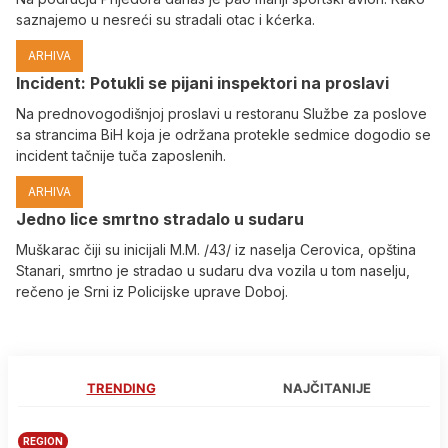
saznajemo u nesreći su stradali otac i kćerka.
ARHIVA
Incident: Potukli se pijani inspektori na proslavi
Na prednovogodišnjoj proslavi u restoranu Službe za poslove
sa strancima BiH koja je održana protekle sedmice dogodio se
incident tačnije tuča zaposlenih.
ARHIVA
Јedno lice smrtno stradalo u sudaru
Muškarac čiji su inicijali M.M. /43/ iz naselja Cerovica, opština
Stanari, smrtno je stradao u sudaru dva vozila u tom naselju,
rečeno je Srni iz Policijske uprave Doboj.
TRENDING
NAJČITANIJE
REGION