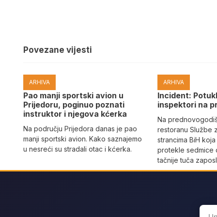
Povezane vijesti
ARHIVA
ARHIVA
Pao manji sportski avion u
Incident: Potukl
Prijedoru, poginuo poznati
inspektori na p
instruktor i njegova kćerka
Na prednovogodišn
Na području Prijedora danas je pao
restoranu Službe 
manji sportski avion. Kako saznajemo
strancima BiH koja
u nesreći su stradali otac i kćerka.
protekle sedmice 
tačnije tuča zaposl
Sear