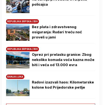
policajca
REPUBLIKA SRPSKA / BIH
Bez plata i zdravstvenog
osiguranja: Rudari treću noć
proveli u jami
REPUBLIKA SRPSKA / BIH
Oprez pri prelasku granice: Zbog
nekoliko komada voća kazna može
biti i veća od 13.000 evra
BANJA LUKA
Radovi izazvali haos: Kilometarske
kolone kod Prijedorske petlje