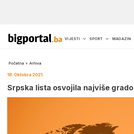
VIJESTI
SPORT
MAGAZIN
Početna
»
Arhiva
18. Oktobra 2021.
Srpska lista osvojila najviše grad