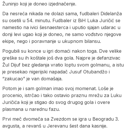
Žuninjo koji je doneo izjednačenje.
Da nesreća nikada ne dolazi sama, fudbaleri Didelanža
su osetili u 54. minutu. Fudbaler iz BiH Luka Juričić se
namestio na ivici šesnaesterca i uputio sjajan udarac u
donji levi ugao koji je doneo, ne samo vođstvo njegove
ekipe, nego i poravnanje u ukupnom bilansu.
Pogubili su konce u igri domaći nakon toga. Dve velike
greške su ih koštale još dva gola. Najpre je defanzivac
Žul Dijuf bez gledanja vratio loptu svom golmanu, a istu
je presekao nigerijski napadač Jusuf Otubandžo i
“zakucao” je van domašaja.
Potom je i sam golman imao svoj momenat. Loše je
procenio, istrčao i tako ostavio praznu mrežu za Luku
Juričića koji je stigao do svog drugog gola i overe
plasmana u narednu fazu.
Prvi meč dvomeča sa Zvezdom se igra u Beogradu 3.
avgusta, a revanš u Jerevanu šest dana kasnije.