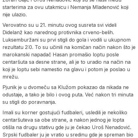
starterima za ovu utakmicu i Nemanja Mladenović koji
nije ulazio.
Verovatno su u 21. minutu ovog susreta svi videli
Didelanž kao narednog protivnika crveno-belih.
Luksemburžani su prvi stigli do gola i vodili u ukupnom
rezultatu 2:0. To su učinili na komičan način nakon što je
marokanski napadač Hasan promašio loptu posle
centaršuta sa desne strane, ali je to uradio na način na
koji je loptu sebi namestio na glavu i potom je poslao u
mrežu.
Pjunik je u dvomeču sa Klužom pokazao da nikada ne
odustaje, a tako je bilo i ovog puta. Već nakon tri minuta
su stigli do poravnanja.
Imali su korner gostujući fudbaleri, usledili je nekoliko
centaršuteva sa obe strane, a nakon jednog je lopta
otišla na drugu stativu gde ju je čekao Uroš Nenadović.
Srpski fudbaler ju je vratio u sredinu gde je spreman bio