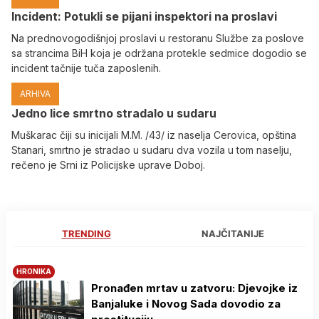
Incident: Potukli se pijani inspektori na proslavi
Na prednovogodišnjoj proslavi u restoranu Službe za poslove
sa strancima BiH koja je održana protekle sedmice dogodio se
incident tačnije tuča zaposlenih.
ARHIVA
Јedno lice smrtno stradalo u sudaru
Muškarac čiji su inicijali M.M. /43/ iz naselja Cerovica, opština
Stanari, smrtno je stradao u sudaru dva vozila u tom naselju,
rečeno je Srni iz Policijske uprave Doboj.
TRENDING
NAJČITANIJE
HRONIKA
Pronađen mrtav u zatvoru: Djevojke iz
Banjaluke i Novog Sada dovodio za