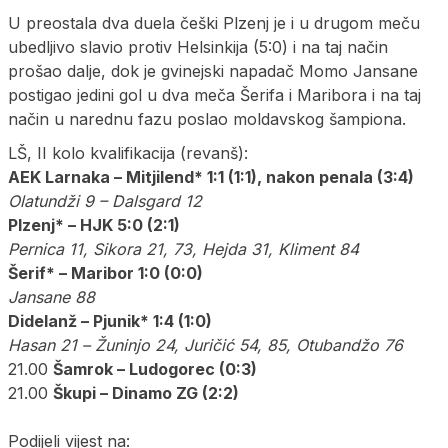
U preostala dva duela češki Plzenj je i u drugom meču
ubedljivo slavio protiv Helsinkija (5:0) i na taj način
prošao dalje, dok je gvinejski napadač Momo Jansane
postigao jedini gol u dva meča Šerifa i Maribora i na taj
način u narednu fazu poslao moldavskog šampiona.
LŠ, II kolo kvalifikacija (revanš):
AEK Larnaka – Mitjilend* 1:1 (1:1), nakon penala (3:4)
Olatundži 9 – Dalsgard 12
Plzenj* – HJK 5:0 (2:1)
Pernica 11, Sikora 21, 73, Hejda 31, Kliment 84
Šerif* – Maribor 1:0 (0:0)
Jansane 88
Didelanž – Pjunik* 1:4 (1:0)
Hasan 21 – Žuninjo 24, Juričić 54, 85, Otubandžo 76
21.00
Šamrok – Ludogorec (0:3)
21.00
Škupi – Dinamo ZG (2:2)
Podijeli vijest na: