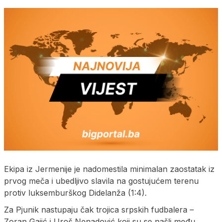
Ekipa iz Jermenije je nadomestila minimalan zaostatak iz
prvog meča i ubedljivo slavila na gostujućem terenu
protiv luksemburškog Didelanža (1:4).
Za Pjunik nastupaju čak trojica srpskih fudbalera –
Zoran Gajić i Uroš Nenadović koji su se našli među