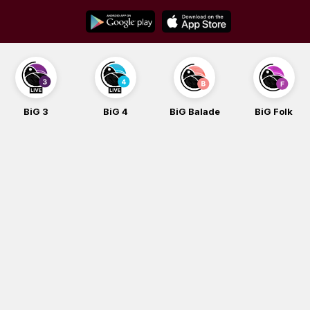
Skip
to
content
BiG 3
BiG 4
BiG Balade
BiG Folk