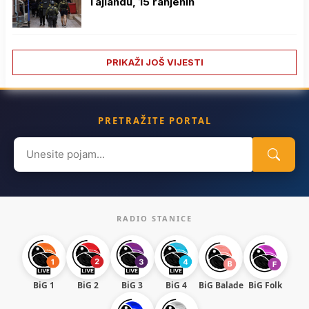
Tajlandu, 15 ranjenih
PRIKAŽI JOŠ VIJESTI
PRETRAŽITE PORTAL
Search
for:
RADIO STANICE
BiG 1
BiG 2
BiG 3
BiG 4
BiG Balade
BiG Folk