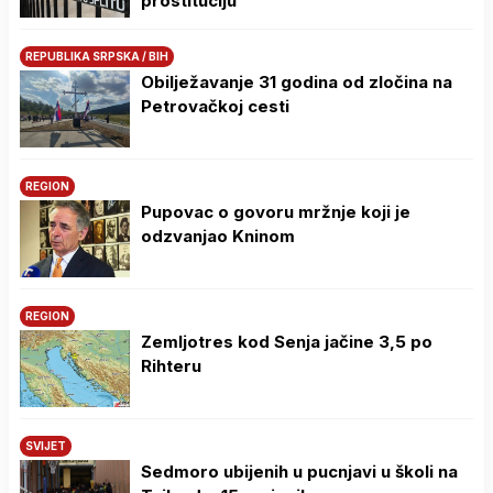
prostituciju
REPUBLIKA SRPSKA / BIH
Obilježavanje 31 godina od zločina na
Petrovačkoj cesti
REGION
Pupovac o govoru mržnje koji je
odzvanjao Kninom
REGION
Zemljotres kod Senja jačine 3,5 po
Rihteru
SVIJET
Sedmoro ubijenih u pucnjavi u školi na