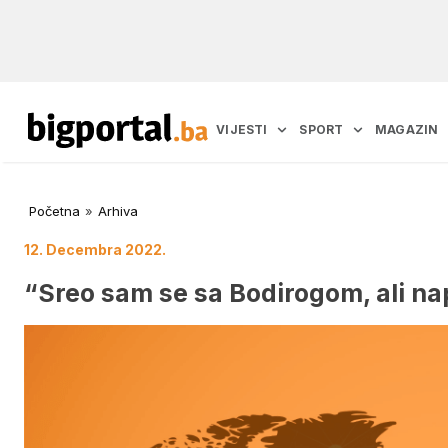
VIJESTI
SPORT
MAGAZIN
Početna
»
Arhiva
12. Decembra 2022.
“Sreo sam se sa Bodirogom, ali n