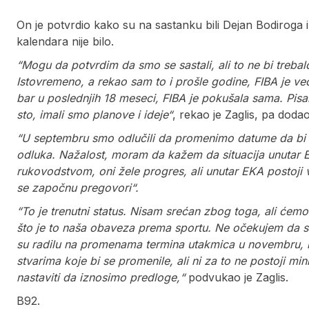
On je potvrdio kako su na sastanku bili Dejan Bodirog
kalendara nije bilo.
“Mogu da potvrdim da smo se sastali, ali to ne bi trebal
Istovremeno, a rekao sam to i prošle godine, FIBA je 
bar u poslednjih 18 meseci, FIBA je pokušala sama. Pisal
sto, imali smo planove i ideje“
, rekao je Zaglis, pa dodao
“U septembru smo odlučili da promenimo datume da bi sv
odluka. Nažalost, moram da kažem da situacija unutar 
rukovodstvom, oni žele progres, ali unutar EKA postoji 
se započnu pregovori“.
“To je trenutni status. Nisam srećan zbog toga, ali ćem
što je to naša obaveza prema sportu. Ne očekujem da se
su radilu na promenama termina utakmica u novembru, k
stvarima koje bi se promenile, ali ni za to ne postoji m
nastaviti da iznosimo predloge,“
podvukao je Zaglis.
B92.