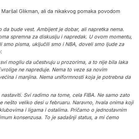
a i Maršal Glikman, ali da nikakvog pomaka povodom
o da bude vest. Ambijent je dobar, ali napretka nema.
veoma spremna za diskusiju i napredak. U ovom momentu,
i smo pisma, uključili smo i NBA, doveli smo ljude za
:
i mogliu da učestvuju u prozorima, a to nije bila laka
Evrolige ne napreduje. Nema to veze sa novim
većina i manjina. Nema uniformnosti koja je potrebna da
o nastaviti. Svi radimo na tome, cela FIBA. Ne samo zato
 nešto veliko desi u februaru. Naravno, hvala onima koji
lubovima i ligama i ostalima. Pričamo o jednostavnim
inimum konsenzusa. To je sadašnji status, a mi ćemo