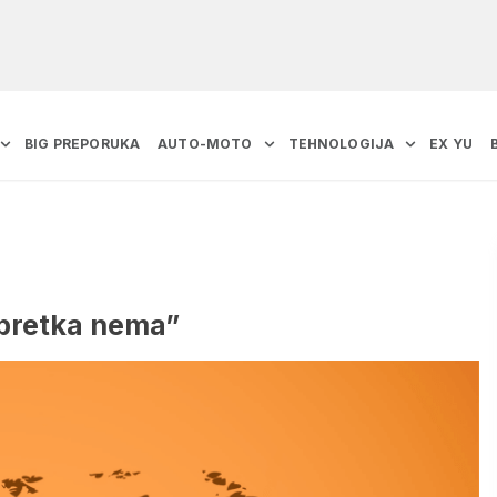
BIG PREPORUKA
AUTO-MOTO
TEHNOLOGIJA
EX YU
apretka nema”