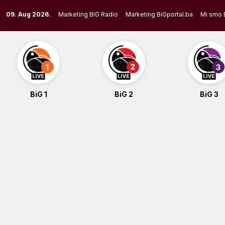
Skip
09. Aug 2026.
Marketing BIG Radio
Marketing BiGportal.ba
Mi smo 
to
content
BiG 1
BiG 2
BiG 3