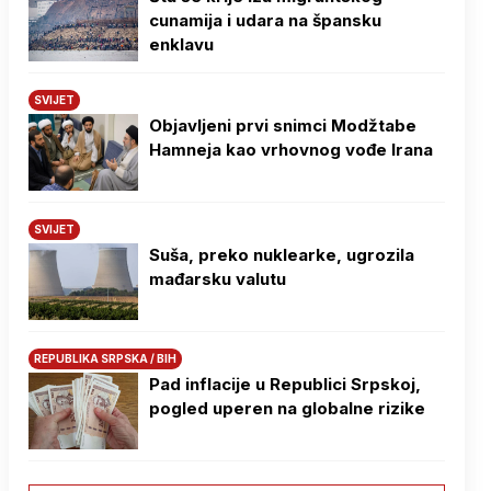
cunamija i udara na špansku
enklavu
SVIJET
Objavljeni prvi snimci Modžtabe
Hamneja kao vrhovnog vođe Irana
SVIJET
Suša, preko nuklearke, ugrozila
mađarsku valutu
REPUBLIKA SRPSKA / BIH
Pad inflacije u Republici Srpskoj,
pogled uperen na globalne rizike