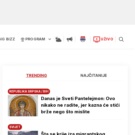
BIG BIZZ
PROGRAM
UŽIVO
TRENDING
NAJČITANIJE
REPUBLIKA SRPSKA / BIH
Danas je Sveti Pantelejmon: Ovo
nikako ne radite, jer kazna će stići
brže nego što mislite
SVIJET
Šta se krije iza migrantskog