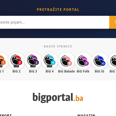
PRETRAŽITE PORTAL
ch
RADIO STANICE
G 1
BiG 2
BiG 3
BiG 4
BiG Balade
BiG Folk
BiG iG
BiG
SPORT
MAGAZIN