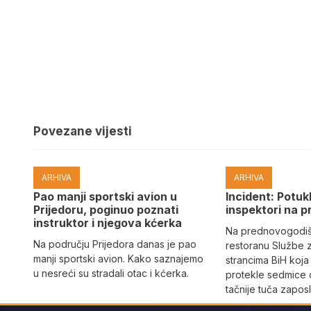
Povezane vijesti
ARHIVA
ARHIVA
Pao manji sportski avion u
Incident: Potukl
Prijedoru, poginuo poznati
inspektori na p
instruktor i njegova kćerka
Na prednovogodišn
Na području Prijedora danas je pao
restoranu Službe 
manji sportski avion. Kako saznajemo
strancima BiH koja
u nesreći su stradali otac i kćerka.
protekle sedmice 
tačnije tuča zaposl