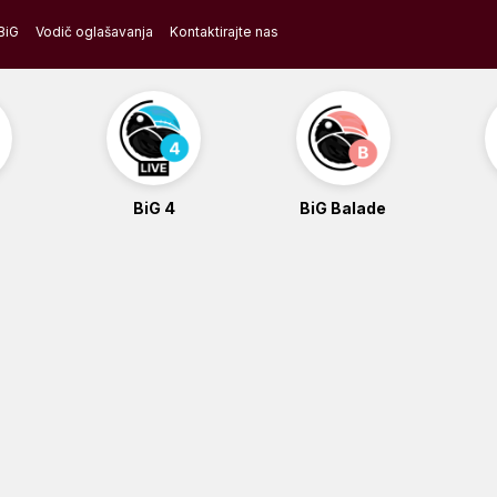
BiG
Vodič oglašavanja
Kontaktirajte nas
BiG 4
BiG Balade