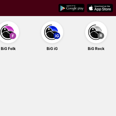
BiG Folk
BiG iG
BiG Rock