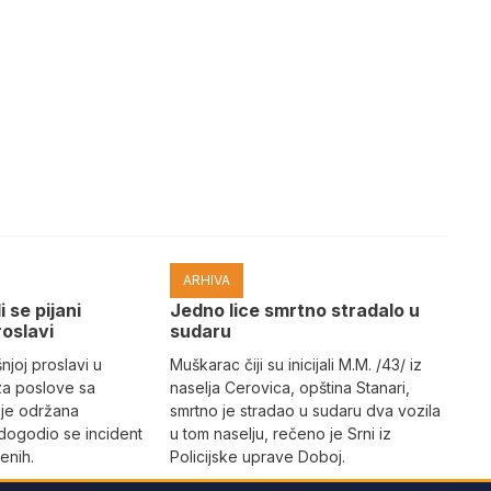
ARHIVA
i se pijani
Јedno lice smrtno stradalo u
roslavi
sudaru
joj proslavi u
Muškarac čiji su inicijali M.M. /43/ iz
za poslove sa
naselja Cerovica, opština Stanari,
 je održana
smrtno je stradao u sudaru dva vozila
dogodio se incident
u tom naselju, rečeno je Srni iz
enih.
Policijske uprave Doboj.