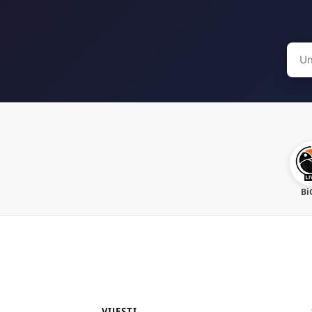
Sear
for:
Bi
VIJESTI