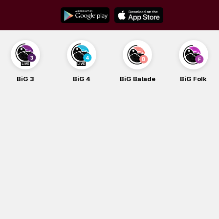
Skip
to
content
BiG 3
BiG 4
BiG Balade
BiG Folk