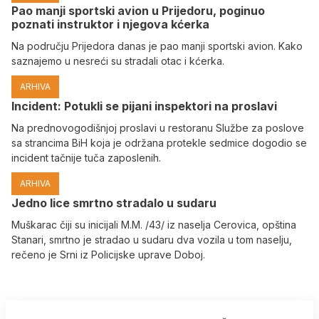
Pao manji sportski avion u Prijedoru, poginuo
poznati instruktor i njegova kćerka
Na području Prijedora danas je pao manji sportski avion. Kako
saznajemo u nesreći su stradali otac i kćerka.
ARHIVA
Incident: Potukli se pijani inspektori na proslavi
Na prednovogodišnjoj proslavi u restoranu Službe za poslove
sa strancima BiH koja je održana protekle sedmice dogodio se
incident tačnije tuča zaposlenih.
ARHIVA
Јedno lice smrtno stradalo u sudaru
Muškarac čiji su inicijali M.M. /43/ iz naselja Cerovica, opština
Stanari, smrtno je stradao u sudaru dva vozila u tom naselju,
rečeno je Srni iz Policijske uprave Doboj.