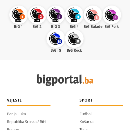
BiG 1
BiG 2
BiG 3
BiG 4
BiG Balade
BiG Folk
BiG iG
BiG Rock
VIJESTI
SPORT
Banja Luka
Fudbal
Republika Srpska / BiH
Košarka
Region
Tenis