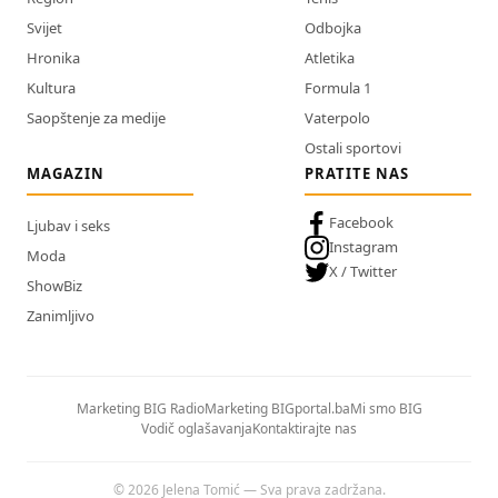
Svijet
Odbojka
Hronika
Atletika
Kultura
Formula 1
Saopštenje za medije
Vaterpolo
Ostali sportovi
MAGAZIN
PRATITE NAS
Facebook
Ljubav i seks
Instagram
Moda
X / Twitter
ShowBiz
Zanimljivo
Marketing BIG Radio
Marketing BIGportal.ba
Mi smo BIG
Vodič oglašavanja
Kontaktirajte nas
© 2026 Jelena Tomić — Sva prava zadržana.