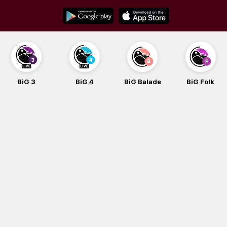
Skip
to
content
BiG 3
BiG 4
BiG Balade
BiG Folk