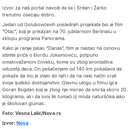
Izvor za naš portal navodi da se i Srdan i Žarko
trenutno osećaju dobro.
Jedan od Golubovićevih poslednjih projekata bio je film
“Otac”, koji je prikazan na 70. jubilarnom Berlinalu u
sklopu programa Panorama.
Kako je ranije pisao “Danas”, film je nastao na osnovu
istinite priče o Đorđu Joksimoviću, potpuno
omalovaženom čoveku, kome su zbog siromaštva
oduzeta deca. On pešačenjem od 140 km pokašava da
pokaže da mu je stalo do njih i da na neki način vrati
svoje ljudsko dostojanstvo. Glavnu ulogu u filmu igra
Goran Bogdan koji je zbog nje morao da smrša skoro 20
kilograma, ali i da svoj lik tumači iz moda naturščika iako
je školovan glumac.
Foto: Vesna Lalić/Nova.rs
Izvor:
Nova