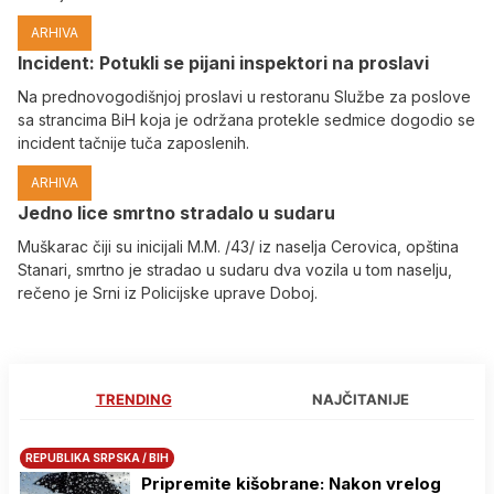
ARHIVA
Incident: Potukli se pijani inspektori na proslavi
Na prednovogodišnjoj proslavi u restoranu Službe za poslove
sa strancima BiH koja je održana protekle sedmice dogodio se
incident tačnije tuča zaposlenih.
ARHIVA
Јedno lice smrtno stradalo u sudaru
Muškarac čiji su inicijali M.M. /43/ iz naselja Cerovica, opština
Stanari, smrtno je stradao u sudaru dva vozila u tom naselju,
rečeno je Srni iz Policijske uprave Doboj.
TRENDING
NAJČITANIJE
REPUBLIKA SRPSKA / BIH
Pripremite kišobrane: Nakon vrelog