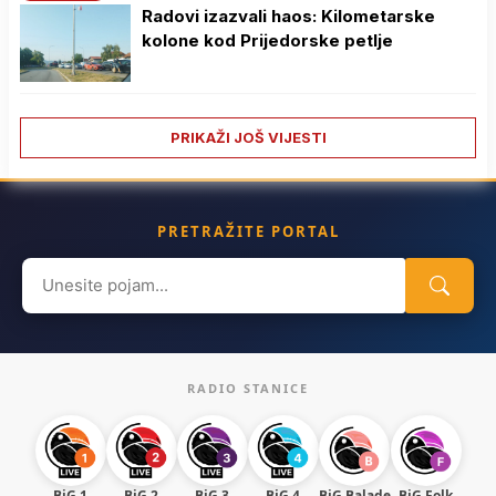
Radovi izazvali haos: Kilometarske
kolone kod Prijedorske petlje
PRIKAŽI JOŠ VIJESTI
PRETRAŽITE PORTAL
Search
for:
RADIO STANICE
BiG 1
BiG 2
BiG 3
BiG 4
BiG Balade
BiG Folk