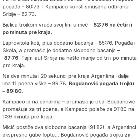
pogađa – 80:73. I Kampaco koristi smušenu odbranu
Srbije – 82:73.
Bjelica trojkom vraća svoj tim u meč –
82:76 na četiri i
po minuta pre kraja.
Laprovitola koš, plus dodatno bacanja – 85:76. Pogađa i
Skola, a promašio je dodatno slobodno bacanje –
87:76
. Tajm-aut Srbije na nešto manje od tri i po minuta
pre kraja.
Na dva minuta i 20 sekundi pre kraja Argentina i dalje
ima 11 poena viška – 89:78.
Bogdanović pogađa trojku
– 89:80.
Kampaco je na penalima – promašio je oba. Bogdanović
promašuje za tri poena, a Kampaco polaže za 91:80 na
1:39 minuta pre kraja.
Micić postiže dva slobodna bacanja (91:82), a Argentinci
ekspresno gube loptu… Bogdanović pogađa trojku
za