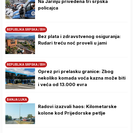
Na Јarinju privedena tri srpska
policajca
REPUBLIKA SRPSKA / BIH
Bez plata i zdravstvenog osiguranja:
Rudari treću noć proveli u jami
REPUBLIKA SRPSKA / BIH
Oprez pri prelasku granice: Zbog
nekoliko komada voća kazna može biti
i veća od 13.000 evra
BANJA LUKA
Radovi izazvali haos: Kilometarske
kolone kod Prijedorske petlje