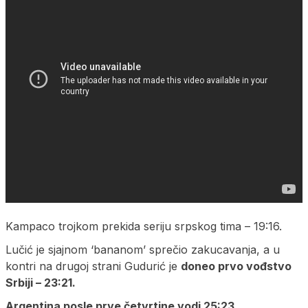
Kampaco trojkom prekida seriju srpskog tima – 19:16.
Lučić je sjajnom ‘bananom’ sprečio zakucavanja, a u
kontri na drugoj strani Gudurić je
doneo prvo vođstvo
Srbiji – 23:21.
Argentina posle prve četvrtine vodi 25:23.