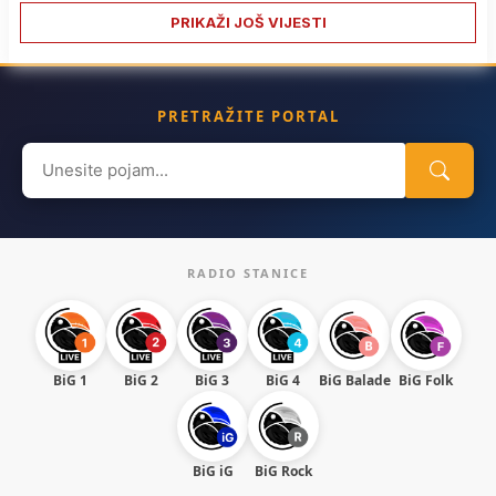
PRIKAŽI JOŠ VIJESTI
PRETRAŽITE PORTAL
Search
for:
RADIO STANICE
BiG 1
BiG 2
BiG 3
BiG 4
BiG Balade
BiG Folk
BiG iG
BiG Rock