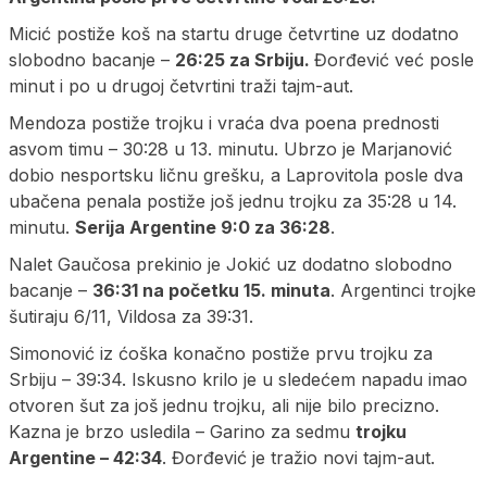
Micić postiže koš na startu druge četvrtine uz dodatno
slobodno bacanje –
26:25 za Srbiju.
Đorđević već posle
minut i po u drugoj četvrtini traži tajm-aut.
Mendoza postiže trojku i vraća dva poena prednosti
asvom timu – 30:28 u 13. minutu. Ubrzo je Marjanović
dobio nesportsku ličnu grešku, a Laprovitola posle dva
ubačena penala postiže još jednu trojku za 35:28 u 14.
minutu.
Serija Argentine 9:0 za 36:28
.
Nalet Gaučosa prekinio je Jokić uz dodatno slobodno
bacanje –
36:31 na početku 15. minuta
. Argentinci trojke
šutiraju 6/11, Vildosa za 39:31.
Simonović iz ćoška konačno postiže prvu trojku za
Srbiju – 39:34. Iskusno krilo je u sledećem napadu imao
otvoren šut za još jednu trojku, ali nije bilo precizno.
Kazna je brzo usledila – Garino za sedmu
trojku
Argentine – 42:34
. Đorđević je tražio novi tajm-aut.