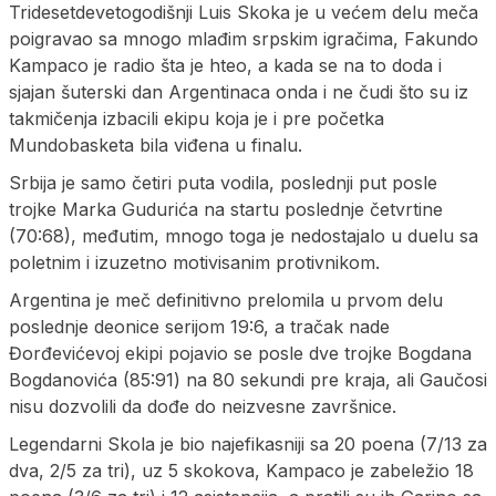
Tridesetdevetogodišnji Luis Skoka je u većem delu meča
poigravao sa mnogo mlađim srpskim igračima, Fakundo
Kampaco je radio šta je hteo, a kada se na to doda i
sjajan šuterski dan Argentinaca onda i ne čudi što su iz
takmičenja izbacili ekipu koja je i pre početka
Mundobasketa bila viđena u finalu.
Srbija je samo četiri puta vodila, poslednji put posle
trojke Marka Gudurića na startu poslednje četvrtine
(70:68), međutim, mnogo toga je nedostajalo u duelu sa
poletnim i izuzetno motivisanim protivnikom.
Argentina je meč definitivno prelomila u prvom delu
poslednje deonice serijom 19:6, a tračak nade
Đorđevićevoj ekipi pojavio se posle dve trojke Bogdana
Bogdanovića (85:91) na 80 sekundi pre kraja, ali Gaučosi
nisu dozvolili da dođe do neizvesne završnice.
Legendarni Skola je bio najefikasniji sa 20 poena (7/13 za
dva, 2/5 za tri), uz 5 skokova, Kampaco je zabeležio 18