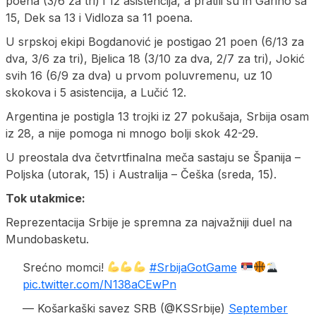
poena (3/6 za tri) i 12 asistencija, a pratili su ih Garino sa
15, Dek sa 13 i Vidloza sa 11 poena.
U srpskoj ekipi Bogdanović je postigao 21 poen (6/13 za
dva, 3/6 za tri), Bjelica 18 (3/10 za dva, 2/7 za tri), Jokić
svih 16 (6/9 za dva) u prvom poluvremenu, uz 10
skokova i 5 asistencija, a Lučić 12.
Argentina je postigla 13 trojki iz 27 pokušaja, Srbija osam
iz 28, a nije pomoga ni mnogo bolji skok 42-29.
U preostala dva četvrtfinalna meča sastaju se Španija –
Poljska (utorak, 15) i Australija – Češka (sreda, 15).
Tok utakmice:
Reprezentacija Srbije je spremna za najvažniji duel na
Mundobasketu.
Srećno momci!
#SrbijaGotGame
pic.twitter.com/N138aCEwPn
— Košarkaški savez SRB (@KSSrbije)
September