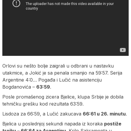
Orlovi su nešto bolje zaigrali u odbrani u nastavku
utakmice, a Jokić je sa penala smanjio na 59:57. Serija
Argentine 4:0… Pogađa i Lučić na asistenciju
Bogdanovića –
63:59
.
Posle promašenog zicera Bjelice, klupa Srbije je dobila
tehničku grešku kod rezultata 63:59.
Lisdoza za 66:59, a Lučić zakucava
66:61 u 26. minutu
.
Bjelica u poslednjoj sekundi napada iz koraka
postiže
trojku – 66:64 za Argentinu.
Krilo Sakramenta u