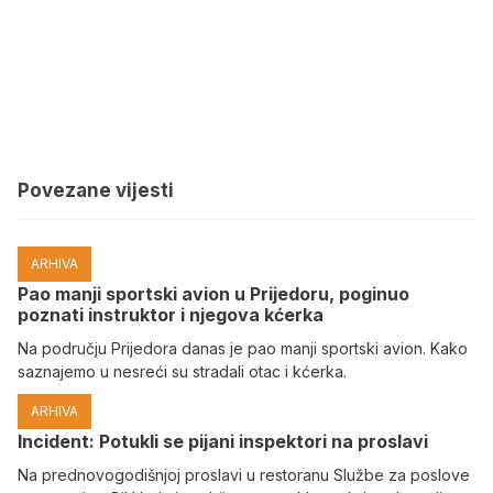
Povezane vijesti
ARHIVA
Pao manji sportski avion u Prijedoru, poginuo
poznati instruktor i njegova kćerka
Na području Prijedora danas je pao manji sportski avion. Kako
saznajemo u nesreći su stradali otac i kćerka.
ARHIVA
Incident: Potukli se pijani inspektori na proslavi
Na prednovogodišnjoj proslavi u restoranu Službe za poslove