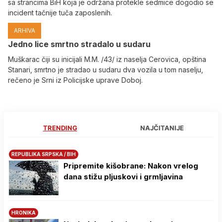
sa strancima BiH koja je održana protekle sedmice dogodio se
incident tačnije tuča zaposlenih.
ARHIVA
Јedno lice smrtno stradalo u sudaru
Muškarac čiji su inicijali M.M. /43/ iz naselja Cerovica, opština
Stanari, smrtno je stradao u sudaru dva vozila u tom naselju,
rečeno je Srni iz Policijske uprave Doboj.
TRENDING
NAJČITANIJE
REPUBLIKA SRPSKA / BIH
Pripremite kišobrane: Nakon vrelog
dana stižu pljuskovi i grmljavina
HRONIKA