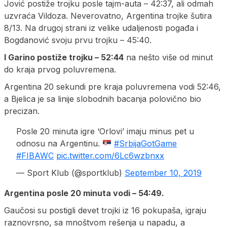
Jović postiže trojku posle tajm-auta – 42:37, ali odmah
uzvraća Vildoza. Neverovatno, Argentina trojke šutira
8/13. Na drugoj strani iz velike udaljenosti pogađa i
Bogdanović svoju prvu trojku – 45:40.
I Garino postiže trojku – 52:44
na nešto više od minut
do kraja prvog poluvremena.
Argentina 20 sekundi pre kraja poluvremena vodi 52:46,
a Bjelica je sa linije slobodnih bacanja polovično bio
precizan.
Posle 20 minuta igre ‘Orlovi’ imaju minus pet u
odnosu na Argentinu.
#SrbijaGotGame
#FIBAWC
pic.twitter.com/6Lc6wzbnxx
— Sport Klub (@sportklub)
September 10, 2019
Argentina posle 20 minuta vodi – 54:49.
Gaučosi su postigli devet trojki iz 16 pokupaša, igraju
raznovrsno, sa mnoštvom rešenja u napadu, a