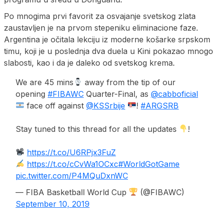
Po mnogima prvi favorit za osvajanje svetskog zlata
zaustavljen je na prvom stepeniku eliminacione faze.
Argentina je očitala lekciju iz moderne košarke srpskom
timu, koji je u poslednja dva duela u Kini pokazao mnogo
slabosti, kao i da je daleko od svetskog krema.
We are 45 mins
away from the tip of our
opening
#FIBAWC
Quarter-Final, as
@cabboficial
face off against
@KSSrbije
!
#ARGSRB
Stay tuned to this thread for all the updates
!
https://t.co/U6RPjx3FuZ
https://t.co/cCvWa1OCxc
#WorldGotGame
pic.twitter.com/P4MQuDxnWC
— FIBA Basketball World Cup
(@FIBAWC)
September 10, 2019