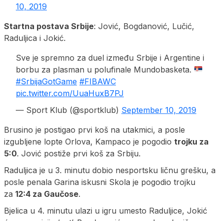
10, 2019
Startna postava Srbije
: Jović, Bogdanović, Lučić,
Raduljica i Jokić.
Sve je spremno za duel između Srbije i Argentine i
borbu za plasman u polufinale Mundobasketa.
#SrbijaGotGame
#FIBAWC
pic.twitter.com/UuaHuxB7PJ
— Sport Klub (@sportklub)
September 10, 2019
Brusino je postigao prvi koš na utakmici, a posle
izgubljene lopte Orlova, Kampaco je pogodio
trojku za
5:0
. Jović postiže prvi koš za Srbiju.
Raduljica je u 3. minutu dobio nesportsku ličnu grešku, a
posle penala Garina iskusni Skola je pogodio trojku
za
12:4 za Gaučose
.
Bjelica u 4. minutu ulazi u igru umesto Raduljice, Jokić