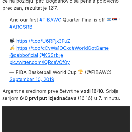
će na poziciju ‘pet’. Bogdanović sa penala polovično
precizan, rezultat je 12:7.
And our first
#FIBAWC
Quarter-Final is off
!
#ARGSRB
https://t.co/U6RPjx3FuZ
https://t.co/cCvWa1OCxc
#WorldGotGame
@cabboficial
@KSSrbije
pic.twitter.com/iQRcaVOf0y
— FIBA Basketball World Cup
(@FIBAWC)
September 10, 2019
Argentina sredinom prve četvrtine
vodi 16:10.
Srbija
serijom
6:0 prvi put izjednačava
(16:16) u 7. minutu.