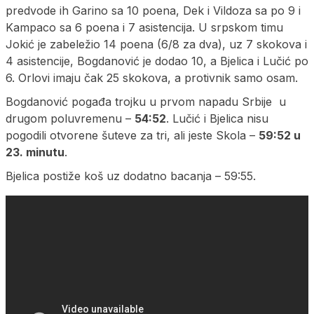
predvode ih Garino sa 10 poena, Dek i Vildoza sa po 9 i
Kampaco sa 6 poena i 7 asistencija. U srpskom timu
Jokić je zabeležio 14 poena (6/8 za dva), uz 7 skokova i
4 asistencije, Bogdanović je dodao 10, a Bjelica i Lučić po
6. Orlovi imaju čak 25 skokova, a protivnik samo osam.
Bogdanović pogađa trojku u prvom napadu Srbije u
drugom poluvremenu –
54:52
. Lučić i Bjelica nisu
pogodili otvorene šuteve za tri, ali jeste Skola –
59:52 u
23. minutu
.
Bjelica postiže koš uz dodatno bacanja – 59:55.