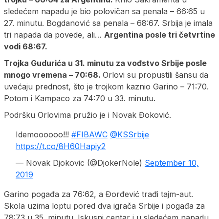
sledećem napadu je bio polovičan sa penala – 66:65 u
27. minutu. Bogdanović sa penala – 68:67. Srbija je imala
tri napada da povede, ali…
Argentina posle tri četvrtine
vodi 68:67.
Trojka Gudurića u 31. minutu za vođstvo Srbije posle
mnogo vremena – 70:68.
Orlovi su propustili šansu da
uvećaju prednost, što je trojkom kaznio Garino – 71:70.
Potom i Kampaco za 74:70 u 33. minutu.
Podršku Orlovima pružio je i Novak Đoković.
Idemoooooo!!!
#FIBAWC
@KSSrbije
https://t.co/8H60Hapiy2
— Novak Djokovic (@DjokerNole)
September 10,
2019
Garino pogađa za 76:62, a Đorđević trađi tajm-aut.
Skola uzima loptu pored dva igrača Srbije i pogađa za
78:73 u 35. minutu. Iskusni centar i u sledećem napadu