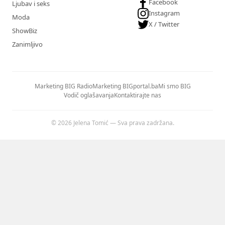
Facebook
Ljubav i seks
Instagram
Moda
X / Twitter
ShowBiz
Zanimljivo
Marketing BIG Radio
Marketing BIGportal.ba
Mi smo BIG
Vodič oglašavanja
Kontaktirajte nas
© 2026 Jelena Tomić — Sva prava zadržana.