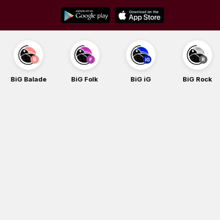
Skip
to
content
BiG Balade
BiG Folk
BiG iG
BiG Rock