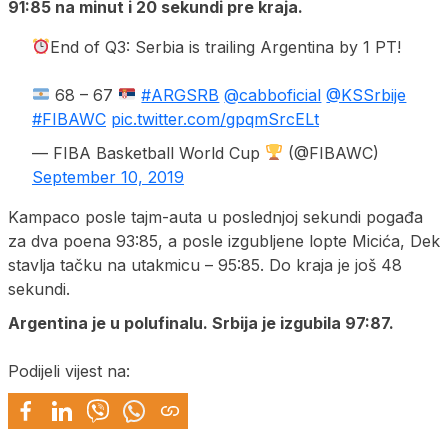
91:85 na minut i 20 sekundi pre kraja.
End of Q3: Serbia is trailing Argentina by 1 PT!
68 – 67
#ARGSRB
@cabboficial
@KSSrbije
#FIBAWC
pic.twitter.com/gpqmSrcELt
— FIBA Basketball World Cup
(@FIBAWC)
September 10, 2019
Kampaco posle tajm-auta u poslednjoj sekundi pogađa
za dva poena 93:85, a posle izgubljene lopte Micića, Dek
stavlja tačku na utakmicu – 95:85. Do kraja je još 48
sekundi.
Argentina je u polufinalu. Srbija je izgubila 97:87.
Podijeli vijest na: