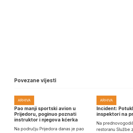
Povezane vijesti
ARHIVA
ARHIVA
Pao manji sportski avion u
Incident: Potukl
Prijedoru, poginuo poznati
inspektori na p
instruktor i njegova kćerka
Na prednovogodišn
Na području Prijedora danas je pao
restoranu Službe 