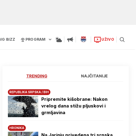
BIG BIZZ
PROGRAM
UŽIVO
TRENDING
NAJČITANIJE
REPUBLIKA SRPSKA / BIH
Pripremite kišobrane: Nakon
vrelog dana stižu pljuskovi i
grmljavina
HRONIKA
Na Јarinju privedena tri srpska