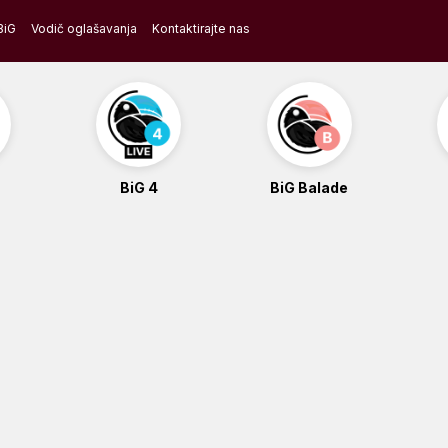
BiG
Vodič oglašavanja
Kontaktirajte nas
BiG 4
BiG Balade