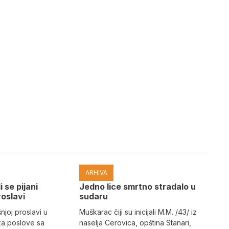
ARHIVA
i se pijani
Јedno lice smrtno stradalo u
roslavi
sudaru
joj proslavi u
Muškarac čiji su inicijali M.M. /43/ iz
za poslove sa
naselja Cerovica, opština Stanari,