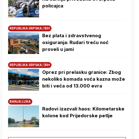
policajca
REPUBLIKA SRPSKA / BIH
Bez plata i zdravstvenog
osiguranja: Rudari treću noć
proveli u jami
REPUBLIKA SRPSKA / BIH
Oprez pri prelasku granice: Zbog
nekoliko komada voća kazna može
biti i veća od 13.000 evra
BANJA LUKA
Radovi izazvali haos: Kilometarske
kolone kod Prijedorske petlje