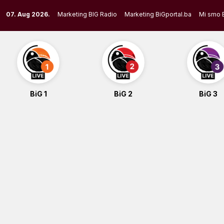
Skip
07. Aug 2026.
Marketing BIG Radio
Marketing BiGportal.ba
Mi smo 
to
content
BiG 1
BiG 2
BiG 3