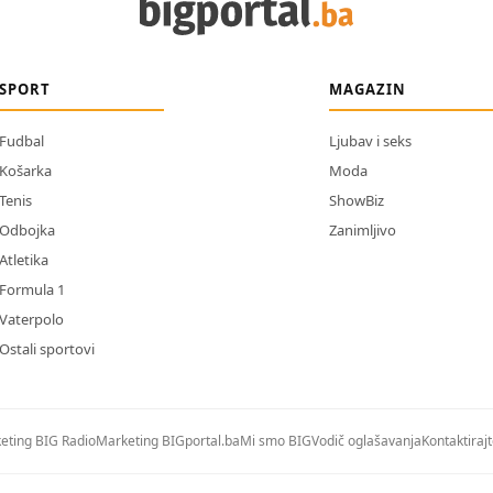
SPORT
MAGAZIN
Fudbal
Ljubav i seks
Košarka
Moda
Tenis
ShowBiz
Odbojka
Zanimljivo
Atletika
Formula 1
Vaterpolo
Ostali sportovi
eting BIG Radio
Marketing BIGportal.ba
Mi smo BIG
Vodič oglašavanja
Kontaktiraj