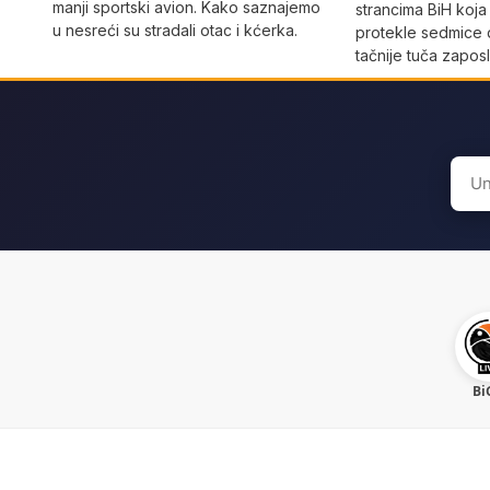
manji sportski avion. Kako saznajemo
strancima BiH koja
u nesreći su stradali otac i kćerka.
protekle sedmice 
tačnije tuča zaposl
Sear
for:
Bi