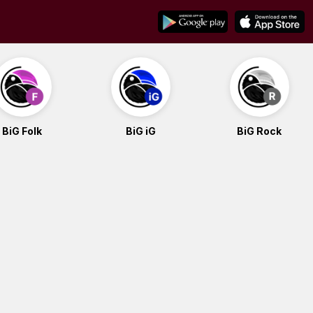
BiG Folk
BiG iG
BiG Rock