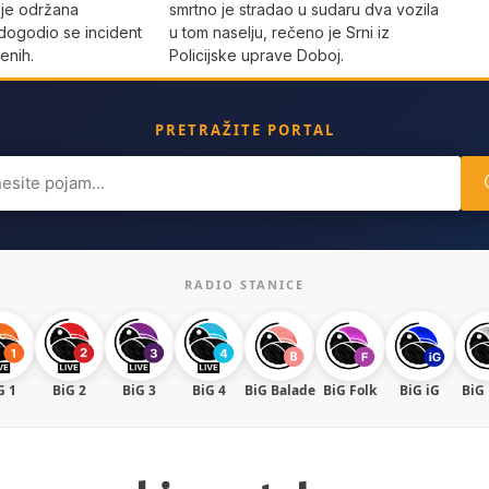
 je održana
smrtno je stradao u sudaru dva vozila
dogodio se incident
u tom naselju, rečeno je Srni iz
enih.
Policijske uprave Doboj.
PRETRAŽITE PORTAL
ch
RADIO STANICE
G 1
BiG 2
BiG 3
BiG 4
BiG Balade
BiG Folk
BiG iG
BiG