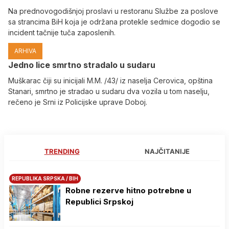
Na prednovogodišnjoj proslavi u restoranu Službe za poslove
sa strancima BiH koja je održana protekle sedmice dogodio se
incident tačnije tuča zaposlenih.
ARHIVA
Јedno lice smrtno stradalo u sudaru
Muškarac čiji su inicijali M.M. /43/ iz naselja Cerovica, opština
Stanari, smrtno je stradao u sudaru dva vozila u tom naselju,
rečeno je Srni iz Policijske uprave Doboj.
TRENDING
NAJČITANIJE
REPUBLIKA SRPSKA / BIH
Robne rezerve hitno potrebne u
Republici Srpskoj