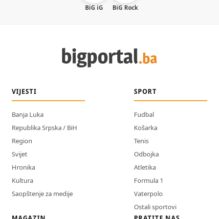
BiG iG
BiG Rock
VIJESTI
SPORT
Banja Luka
Fudbal
Republika Srpska / BiH
Košarka
Region
Tenis
Svijet
Odbojka
Hronika
Atletika
Kultura
Formula 1
Saopštenje za medije
Vaterpolo
Ostali sportovi
MAGAZIN
PRATITE NAS