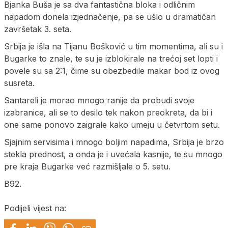
Bjanka Buša je sa dva fantastična bloka i odličnim
napadom donela izjednačenje, pa se ušlo u dramatičan
završetak 3. seta.
Srbija je išla na Tijanu Bošković u tim momentima, ali su i
Bugarke to znale, te su je izblokirale na trećoj set lopti i
povele su sa 2:1, čime su obezbedile makar bod iz ovog
susreta.
Santareli je morao mnogo ranije da probudi svoje
izabranice, ali se to desilo tek nakon preokreta, da bi i
one same ponovo zaigrale kako umeju u četvrtom setu.
Sjajnim servisima i mnogo boljim napadima, Srbija je brzo
stekla prednost, a onda je i uvećala kasnije, te su mnogo
pre kraja Bugarke već razmišljale o 5. setu.
B92.
Podijeli vijest na: