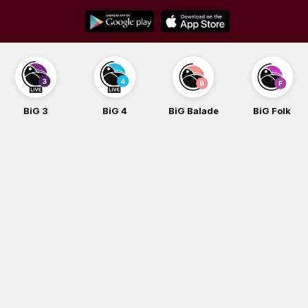
Skip
to
content
BiG 3
BiG 4
BiG Balade
BiG Folk