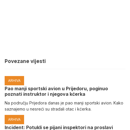
Povezane vijesti
ARHIVA
Pao manji sportski avion u Prijedoru, poginuo
poznati instruktor i njegova kćerka
Na području Prijedora danas je pao manji sportski avion. Kako
saznajemo u nesreći su stradali otac i kćerka.
ARHIVA
Incident: Potukli se pijani inspektori na proslavi