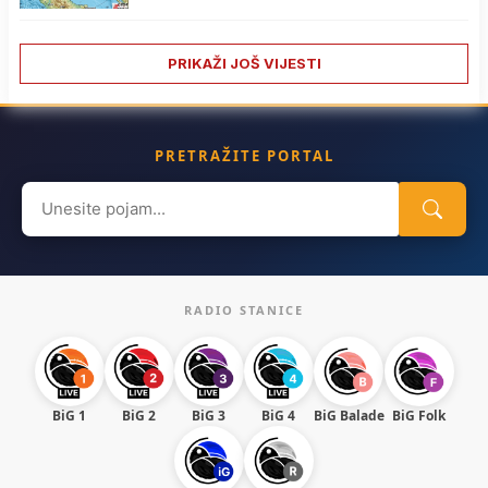
PRIKAŽI JOŠ VIJESTI
PRETRAŽITE PORTAL
Search
for:
RADIO STANICE
BiG 1
BiG 2
BiG 3
BiG 4
BiG Balade
BiG Folk