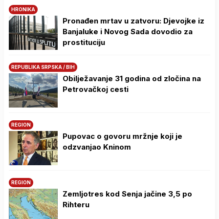
HRONIKA
Pronađen mrtav u zatvoru: Djevojke iz
Banjaluke i Novog Sada dovodio za
prostituciju
REPUBLIKA SRPSKA / BIH
Obilježavanje 31 godina od zločina na
Petrovačkoj cesti
REGION
Pupovac o govoru mržnje koji je
odzvanjao Kninom
REGION
Zemljotres kod Senja jačine 3,5 po
Rihteru