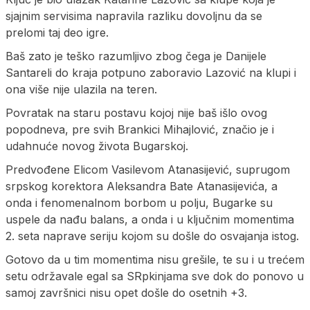
sjajnim servisima napravila razliku dovoljnu da se
prelomi taj deo igre.
Baš zato je teško razumljivo zbog čega je Danijele
Santareli do kraja potpuno zaboravio Lazović na klupi i
ona više nije ulazila na teren.
Povratak na staru postavu kojoj nije baš išlo ovog
popodneva, pre svih Brankici Mihajlović, značio je i
udahnuće novog života Bugarskoj.
Predvođene Elicom Vasilevom Atanasijević, suprugom
srpskog korektora Aleksandra Bate Atanasijevića, a
onda i fenomenalnom borbom u polju, Bugarke su
uspele da nađu balans, a onda i u ključnim momentima
2. seta naprave seriju kojom su došle do osvajanja istog.
Gotovo da u tim momentima nisu grešile, te su i u trećem
setu održavale egal sa SRpkinjama sve dok do ponovo u
samoj završnici nisu opet došle do osetnih +3.