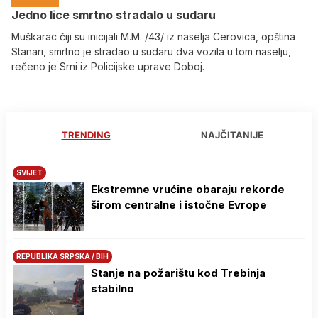
Јedno lice smrtno stradalo u sudaru
Muškarac čiji su inicijali M.M. /43/ iz naselja Cerovica, opština
Stanari, smrtno je stradao u sudaru dva vozila u tom naselju,
rečeno je Srni iz Policijske uprave Doboj.
TRENDING
NAJČITANIJE
SVIJET
Ekstremne vrućine obaraju rekorde
širom centralne i istočne Evrope
REPUBLIKA SRPSKA / BIH
Stanje na požarištu kod Trebinja
stabilno