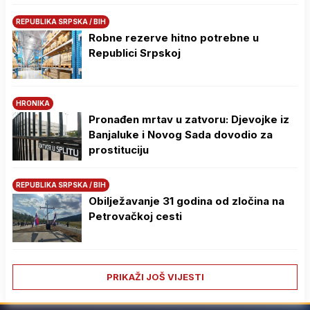
REPUBLIKA SRPSKA / BIH
Robne rezerve hitno potrebne u
Republici Srpskoj
HRONIKA
Pronađen mrtav u zatvoru: Djevojke iz
Banjaluke i Novog Sada dovodio za
prostituciju
REPUBLIKA SRPSKA / BIH
Obilježavanje 31 godina od zločina na
Petrovačkoj cesti
PRIKAŽI JOŠ VIJESTI