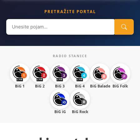
PRETRAŽITE PORTAL
Search
for:
RADIO STANICE
BiG 1
BiG 2
BiG 3
BiG 4
BiG Balade
BiG Folk
BiG iG
BiG Rock