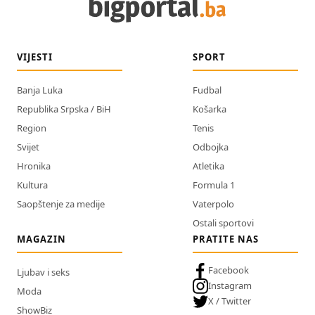
VIJESTI
SPORT
Banja Luka
Fudbal
Republika Srpska / BiH
Košarka
Region
Tenis
Svijet
Odbojka
Hronika
Atletika
Kultura
Formula 1
Saopštenje za medije
Vaterpolo
Ostali sportovi
MAGAZIN
PRATITE NAS
Facebook
Ljubav i seks
Instagram
Moda
X / Twitter
ShowBiz