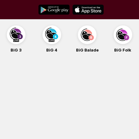
Skip
to
content
BiG 3
BiG 4
BiG Balade
BiG Folk