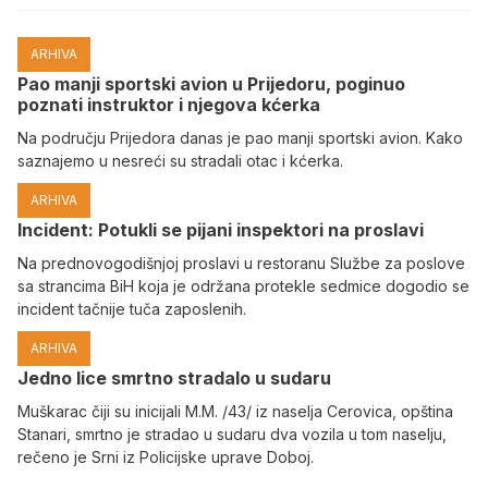
ARHIVA
Pao manji sportski avion u Prijedoru, poginuo
poznati instruktor i njegova kćerka
Na području Prijedora danas je pao manji sportski avion. Kako
saznajemo u nesreći su stradali otac i kćerka.
ARHIVA
Incident: Potukli se pijani inspektori na proslavi
Na prednovogodišnjoj proslavi u restoranu Službe za poslove
sa strancima BiH koja je održana protekle sedmice dogodio se
incident tačnije tuča zaposlenih.
ARHIVA
Јedno lice smrtno stradalo u sudaru
Muškarac čiji su inicijali M.M. /43/ iz naselja Cerovica, opština
Stanari, smrtno je stradao u sudaru dva vozila u tom naselju,
rečeno je Srni iz Policijske uprave Doboj.