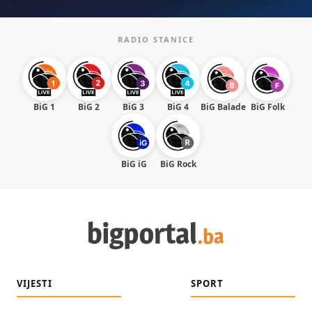
RADIO STANICE
BiG 1
BiG 2
BiG 3
BiG 4
BiG Balade
BiG Folk
BiG iG
BiG Rock
VIJESTI
SPORT