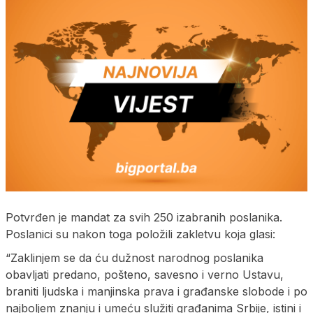
Potvrđen je mandat za svih 250 izabranih poslanika.
Poslanici su nakon toga položili zakletvu koja glasi:
“Zaklinjem se da ću dužnost narodnog poslanika
obavljati predano, pošteno, savesno i verno Ustavu,
braniti ljudska i manjinska prava i građanske slobode i po
najboljem znanju i umeću služiti građanima Srbije, istini i