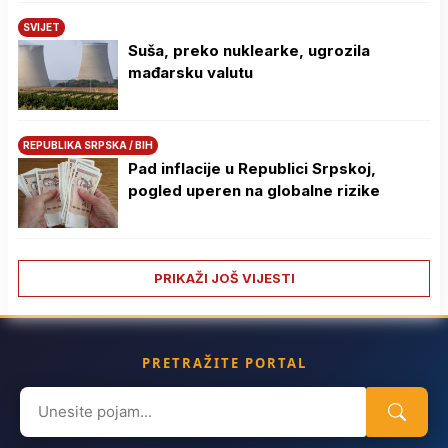
SVIJET
Suša, preko nuklearke, ugrozila
mađarsku valutu
REPUBLIKA SRPSKA / BIH
Pad inflacije u Republici Srpskoj,
pogled uperen na globalne rizike
PRIKAŽI JOŠ VIJESTI
PRETRAŽITE PORTAL
Search
for: