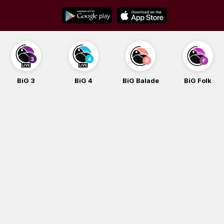
Skip
to
content
BiG 3
BiG 4
BiG Balade
BiG Folk