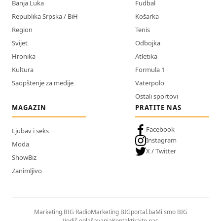
Banja Luka
Fudbal
Republika Srpska / BiH
Košarka
Region
Tenis
Svijet
Odbojka
Hronika
Atletika
Kultura
Formula 1
Saopštenje za medije
Vaterpolo
Ostali sportovi
MAGAZIN
PRATITE NAS
Facebook
Ljubav i seks
Instagram
Moda
X / Twitter
ShowBiz
Zanimljivo
Marketing BIG Radio
Marketing BIGportal.ba
Mi smo BIG
Vodič oglašavanja
Kontaktirajte nas