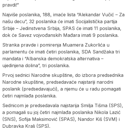
pravdi!”
Najviše poslanika, 188, imaće lista “Alekandar Vučić – Za
našu decu”, 32 poslanika će imati Socijalistička partija
Srbije – Jedinstvena Srbija, SPAS će imati 11 poslanika,
dok će Savez vojvođanskih Mađara imati 9 poslanika.
Stranka pravde i pomirenja Muamera Zukorlića u
parlamentu će imati četiri poslanika, SDA Sandžaka tri
mandata i “Albanska demokratska alternativa –
ujedinjena dolina”, tri poslanika.
Prvoj sednici Narodne skupštine, do izbora predsednika
Narodne skupštine, predsedavaće najstariji narodni
poslanik (predsedavajući), a njemu će u radu pomagati
četiri najmlađa poslanika.
Sednicom je predsedavala najstarija Smilja Tišma (SPS),
a pomagali su joj četiri najmlađa poslanika Nikola Lazić
(SNS), Sofija Maksimović (SPAS), Nandor Kiš (SVM) i
Dubravka Kralj (SPS).