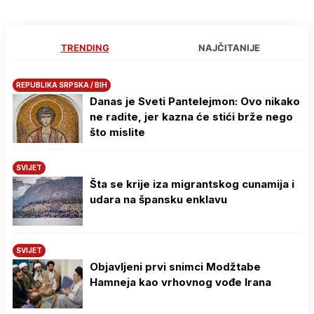
TRENDING
NAJČITANIJE
REPUBLIKA SRPSKA / BIH
Danas je Sveti Pantelejmon: Ovo nikako
ne radite, jer kazna će stići brže nego
što mislite
SVIJET
Šta se krije iza migrantskog cunamija i
udara na špansku enklavu
SVIJET
Objavljeni prvi snimci Modžtabe
Hamneja kao vrhovnog vođe Irana