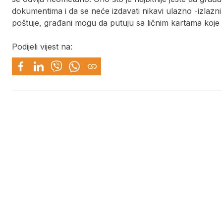
dokumentima i da se neće izdavati nikavi ulazno -izlazni
poštuje, građani mogu da putuju sa ličnim kartama koje j
Podijeli vijest na: