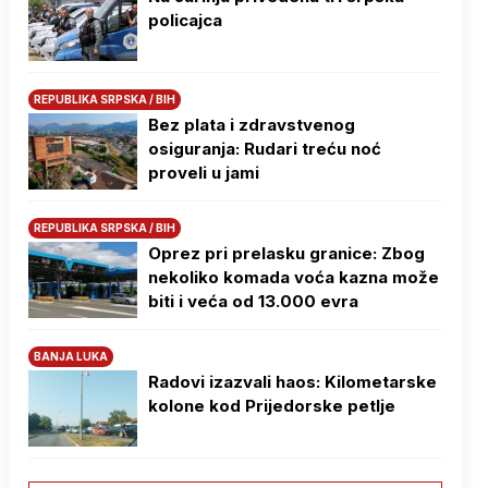
policajca
REPUBLIKA SRPSKA / BIH
Bez plata i zdravstvenog
osiguranja: Rudari treću noć
proveli u jami
REPUBLIKA SRPSKA / BIH
Oprez pri prelasku granice: Zbog
nekoliko komada voća kazna može
biti i veća od 13.000 evra
BANJA LUKA
Radovi izazvali haos: Kilometarske
kolone kod Prijedorske petlje