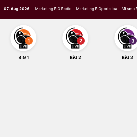
Skip
07. Aug 2026.
Marketing BIG Radio
Marketing BiGportal.ba
Mi smo 
to
content
BiG 1
BiG 2
BiG 3