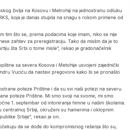
pskog življa na Kosovu i Metrohiji na jednostranu odluku
a RKS, koja je danas stupila na snagu s rokom primene od
amim tim što se, prema podacima koje imam, niko se nije
nese zahtev za preregistraciju. Tako da mislim da je to
 Kurtiju šta Srbi o tome misle”, rekao je gradonačelnik
 opštine sa severa Kosova i Metohije usvojeni zajednički
andru Vuciću da nastavi pregovore kako bi se pronašlo
ostrane poteze Prištine i da su svi naši potezi na severu
trane poteze Prištine. Mi smo svoji na svome, mi smo
apočne 1. septembar od intoniranja himne u našim školama.
 centralnoj Srbiji, okruženi su hamerima i oklopnim
ublike Srbije”, rekao je on.
e očekuju da se dođe do kompromisnog rešenja što su,