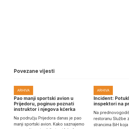
Povezane vijesti
ARHIVA
ARHIVA
Pao manji sportski avion u
Incident: Potukl
Prijedoru, poginuo poznati
inspektori na p
instruktor i njegova kćerka
Na prednovogodišn
Na području Prijedora danas je pao
restoranu Službe 
manji sportski avion. Kako saznajemo
strancima BiH koja