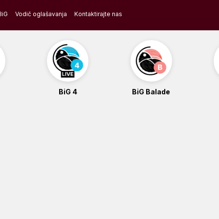
BiG
Vodič oglašavanja
Kontaktirajte nas
BiG 4
BiG Balade