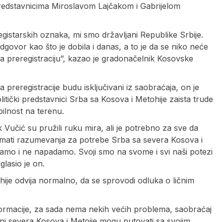
predstavnicima Miroslavom Lajčakom i Gabrijelom
gistarskih oznaka, mi smo državljani Republike Srbije.
odgovor kao što je dobila i danas, a to je da se niko neće
za preregistraciju”, kazao je gradonačelnik Kosovske
 preregistracije budu isključivani iz saobraćaja, on je
itički predstavnici Srba sa Kosova i Metohije zaista trude
bilnost na terenu.
 Vučić su pružili ruku mira, ali je potrebno za sve da
a imati razumevanja za potrebe Srba sa severa Kosova i
avamo i ne napadamo. Svoji smo na svome i svi naši potezi
glasio je on.
hije odvija normalno, da se sprovodi odluka o ličnim
formacije, za sada nema nekih većih problema, saobraćaj
ani severa Kosova i Metoije mogu putovati sa svojim