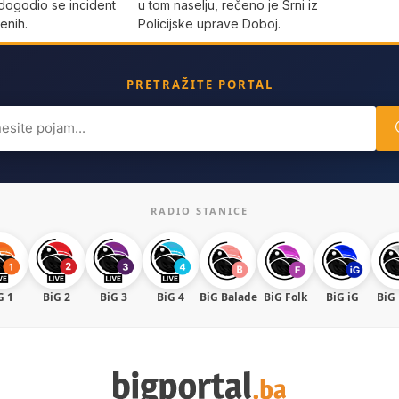
dogodio se incident
u tom naselju, rečeno je Srni iz
enih.
Policijske uprave Doboj.
PRETRAŽITE PORTAL
ch
RADIO STANICE
G 1
BiG 2
BiG 3
BiG 4
BiG Balade
BiG Folk
BiG iG
BiG