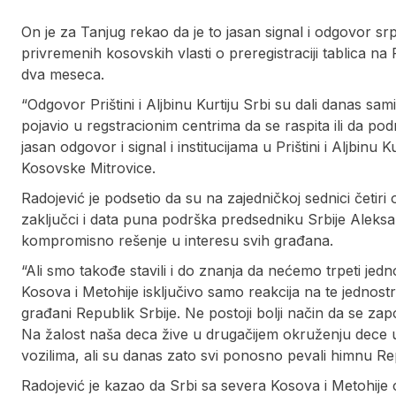
On je za Tanjug rekao da je to jasan signal i odgovor sr
privremenih kosovskih vlasti o preregistraciji tablica n
dva meseca.
“Odgovor Prištini i Aljbinu Kurtiju Srbi su dali danas s
pojavio u regstracionim centrima da se raspita ili da pod
jasan odgovor i signal i institucijama u Prištini i Aljbinu
Kosovske Mitrovice.
Radojević je podsetio da su na zajedničkoj sednici četiri
zaključci i data puna podrška predsedniku Srbije Aleks
kompromisno rešenje u interesu svih građana.
“Ali smo takođe stavili i do znanja da nećemo trpeti jedn
Kosova i Metohije isključivo samo reakcija na te jednos
građani Republik Srbije. Ne postoji bolji način da se z
Na žalost naša deca žive u drugačijem okruženju dece u
vozilima, ali su danas zato svi ponosno pevali himnu Rep
Radojević je kazao da Srbi sa severa Kosova i Metohij