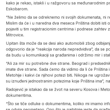
kako je rekao, istakli i u ražgovoru sa međunarodnim 
Eskobarom.
“Ne želimo da se odreknemo ni svojih dokumenata, ni re
Mislim da će i u naredna dva meseca Priština dobiti isti 
pojaviti u tim registracionim centrima i podnese zahtev 
Mitrovice.
Upitan šta može da se desi ako automobili zbog odbijanja
odgovorio da je “reakcija naroda nepredvidiva”, da se pol
da budu u komunikaciji sa građanima i održimo mir i sta
“Ali za mir su potrebne dve strane. Beograd i predsednik
imate dve strane. Sada ćemo da vidimo da li će Prištin
Metohije i kakvi će njihovi potezi biti. Nikoga ne ugrož
su iznuđeni jednostranim potezima koje Priština ima”, na
Radojević je istakao da se žvot na severu Kosova i Meto
dokumentima.
“Što se tiče odluke o dokumentima, koliko mi imamo in
se odvija neometano. Ono što je najbitnije jeste da građ