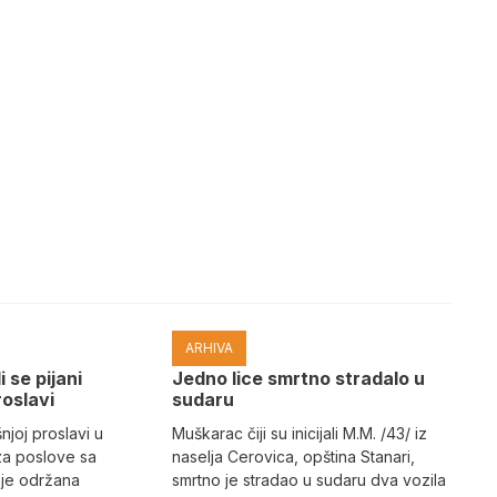
ARHIVA
i se pijani
Јedno lice smrtno stradalo u
roslavi
sudaru
joj proslavi u
Muškarac čiji su inicijali M.M. /43/ iz
za poslove sa
naselja Cerovica, opština Stanari,
 je održana
smrtno je stradao u sudaru dva vozila