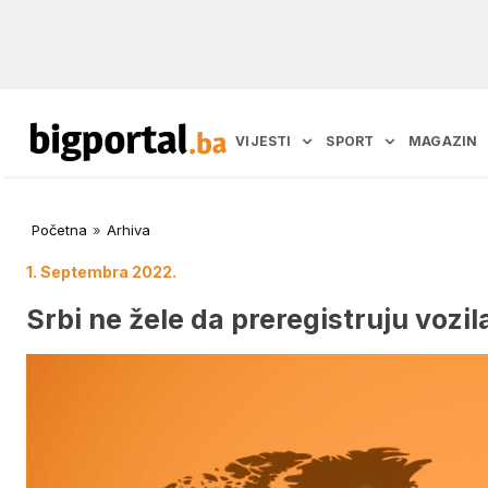
VIJESTI
SPORT
MAGAZIN
Početna
»
Arhiva
1. Septembra 2022.
Srbi ne žele da preregistruju vozil