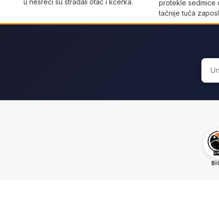
u nesreći su stradali otac i kćerka.
protekle sedmice 
tačnije tuča zaposl
Sear
for:
Bi