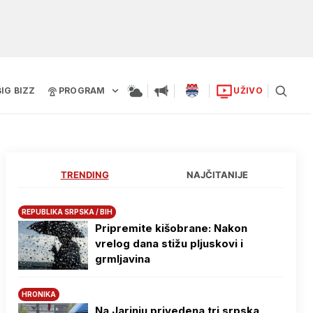
BIG BIZZ
PROGRAM
UŽIVO
TRENDING
NAJČITANIJE
REPUBLIKA SRPSKA / BIH
Pripremite kišobrane: Nakon
vrelog dana stižu pljuskovi i
grmljavina
HRONIKA
Na Јarinju privedena tri srpska