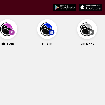
BiG Folk
BiG iG
BiG Rock