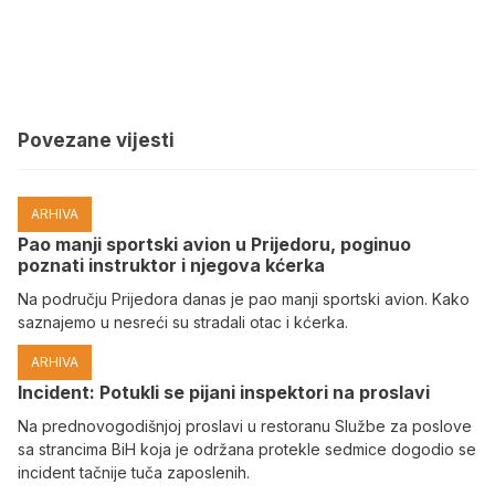
Povezane vijesti
ARHIVA
Pao manji sportski avion u Prijedoru, poginuo
poznati instruktor i njegova kćerka
Na području Prijedora danas je pao manji sportski avion. Kako
saznajemo u nesreći su stradali otac i kćerka.
ARHIVA
Incident: Potukli se pijani inspektori na proslavi
Na prednovogodišnjoj proslavi u restoranu Službe za poslove
sa strancima BiH koja je održana protekle sedmice dogodio se
incident tačnije tuča zaposlenih.