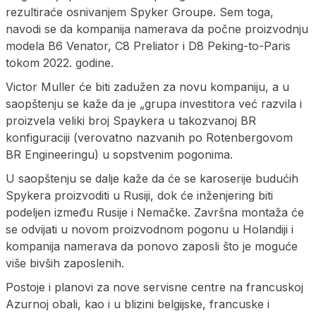
rezultiraće osnivanjem Spyker Groupe. Sem toga,
navodi se da kompanija namerava da počne proizvodnju
modela B6 Venator, C8 Preliator i D8 Peking-to-Paris
tokom 2022. godine.
Victor Muller će biti zadužen za novu kompaniju, a u
saopštenju se kaže da je „grupa investitora već razvila i
proizvela veliki broj Spaykera ​u takozvanoj BR
konfiguraciji (verovatno nazvanih po Rotenbergovom
BR Engineeringu) u sopstvenim pogonima.
U saopštenju se dalje kaže da će se karoserije budućih
Spykera ​​proizvoditi u Rusiji, dok će inženjering biti
podeljen između Rusije i Nemačke. Završna montaža će
se odvijati u novom proizvodnom pogonu u Holandiji i
kompanija namerava da ponovo zaposli što je moguće
više bivših zaposlenih.
Postoje i planovi za nove servisne centre na francuskoj
Azurnoj obali, kao i u blizini belgijske, francuske i