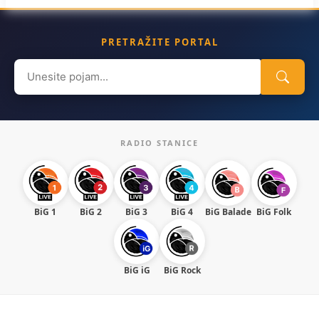
PRETRAŽITE PORTAL
Search
for:
RADIO STANICE
BiG 1
BiG 2
BiG 3
BiG 4
BiG Balade
BiG Folk
BiG iG
BiG Rock