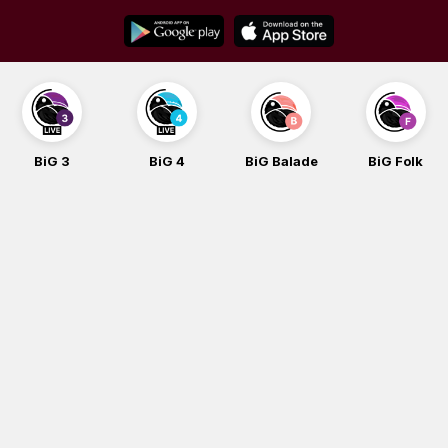
Skip
to
content
BiG 3
BiG 4
BiG Balade
BiG Folk