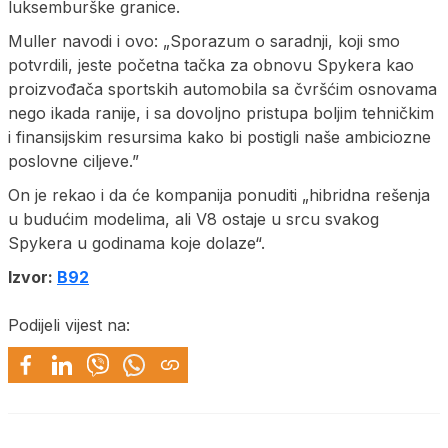
luksemburške granice.
Muller navodi i ovo: „Sporazum o saradnji, koji smo
potvrdili, jeste početna tačka za obnovu Spykera kao
proizvođača sportskih automobila sa čvršćim osnovama
nego ikada ranije, i sa dovoljno pristupa boljim tehničkim
i finansijskim resursima kako bi postigli naše ambiciozne
poslovne ciljeve.”
On je rekao i da će kompanija ponuditi „hibridna rešenja
u budućim modelima, ali V8 ostaje u srcu svakog
Spykera u godinama koje dolaze“.
Izvor:
B92
Podijeli vijest na: