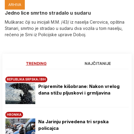
ARHIVA
Јedno lice smrtno stradalo u sudaru
Muškarac čiji su inicijali M.M. /43/ iz naselja Cerovica, opština
Stanari, smrtno je stradao u sudaru dva vozila u tom naselju,
rečeno je Srni iz Policijske uprave Doboj.
TRENDING
NAJČITANIJE
REPUBLIKA SRPSKA / BIH
Pripremite kišobrane: Nakon vrelog
dana stižu pljuskovi i grmljavina
HRONIKA
Na Јarinju privedena tri srpska
policajca