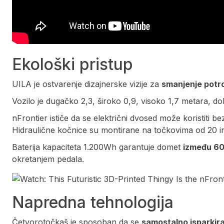
Ekološki pristup
UILA je ostvarenje dizajnerske vizije za
smanjenje potro
Vozilo je dugačko 2,3, široko 0,9, visoko 1,7 metara, d
nFrontier ističe da se električni dvosed može koristiti
Hidraulične kočnice su montirane na točkovima od 20 i
Baterija kapaciteta 1.200Wh garantuje domet
između 60 
okretanjem pedala.
Napredna tehnologija
Četvorotočkaš je sposoban da se
samostalno isparkir