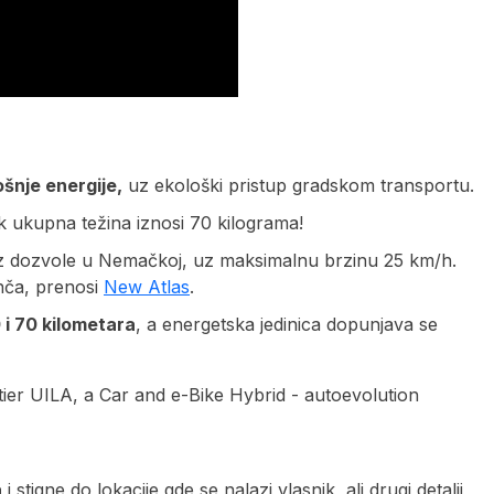
šnje energije,
uz ekološki pristup gradskom transportu.
ok ukupna težina iznosi 70 kilograma!
 bez dozvole u Nemačkoj, uz maksimalnu brzinu 25 km/h.
nča, prenosi
New Atlas
.
i 70 kilometara
, a energetska jedinica dopunjava se
a
i stigne do lokacije gde se nalazi vlasnik, ali drugi detalji