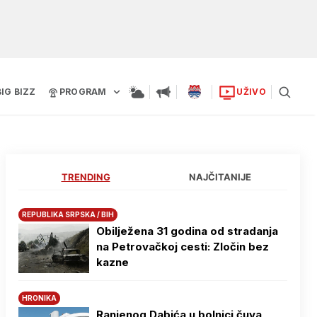
BIG BIZZ
PROGRAM
UŽIVO
TRENDING
NAJČITANIJE
REPUBLIKA SRPSKA / BIH
Obilježena 31 godina od stradanja
na Petrovačkoj cesti: Zločin bez
kazne
HRONIKA
Ranjenog Dabića u bolnici čuva