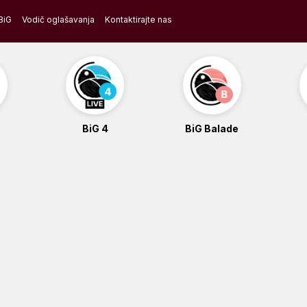
BiG
Vodič oglašavanja
Kontaktirajte nas
BiG 4
BiG Balade