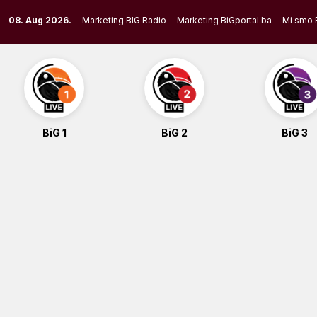
Skip
08. Aug 2026.
Marketing BIG Radio
Marketing BiGportal.ba
Mi smo 
to
content
BiG 1
BiG 2
BiG 3