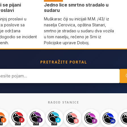
i se pijani
Јedno lice smrtno stradalo u
roslavi
sudaru
joj proslavi u
Muškarac čiji su inicijali M.M. /43/ iz
za poslove sa
naselja Cerovica, opština Stanari,
 je održana
smrtno je stradao u sudaru dva vozila
dogodio se incident
u tom naselju, rečeno je Srni iz
enih.
Policijske uprave Doboj.
PRETRAŽITE PORTAL
ch
RADIO STANICE