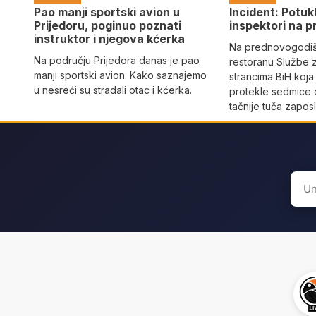
Pao manji sportski avion u
Incident: Potukl
Prijedoru, poginuo poznati
inspektori na p
instruktor i njegova kćerka
Na prednovogodišn
Na području Prijedora danas je pao
restoranu Službe 
manji sportski avion. Kako saznajemo
strancima BiH koja
u nesreći su stradali otac i kćerka.
protekle sedmice 
tačnije tuča zaposl
Sear
for: