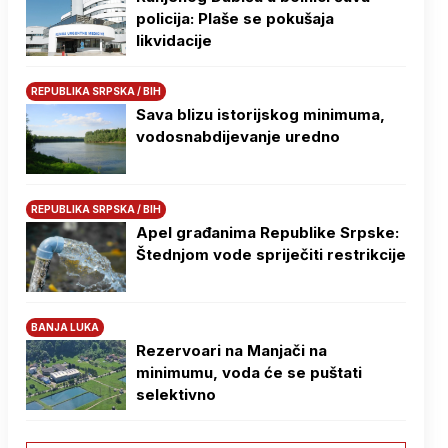
policija: Plaše se pokušaja
likvidacije
REPUBLIKA SRPSKA / BIH
Sava blizu istorijskog minimuma,
vodosnabdijevanje uredno
REPUBLIKA SRPSKA / BIH
Apel građanima Republike Srpske:
Štednjom vode spriječiti restrikcije
BANJA LUKA
Rezervoari na Manjači na
minimumu, voda će se puštati
selektivno