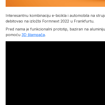
Interesantnu kombinaciju e-bicikla i automobila na stru
debitovao na izložbi Formnext 2022 u Frankfurtu.
Pred nama je funkcionalni prototip, baziran na aluminij
pomoću
3D štampača
.