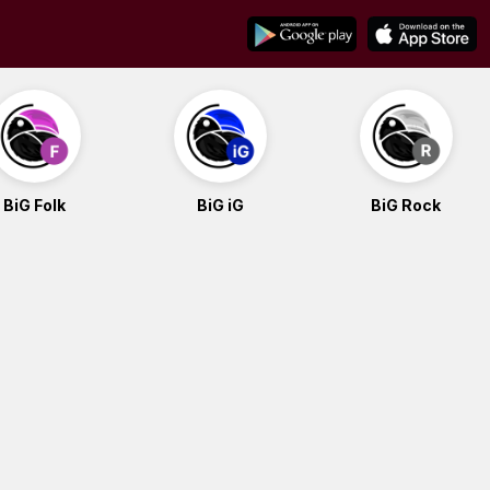
BiG Folk
BiG iG
BiG Rock